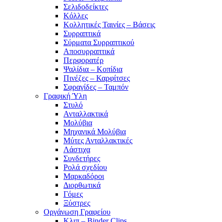
Σελιδοδείκτες
Κόλλες
Κολλητικές Ταινίες – Βάσεις
Συρραπτικά
Σύρματα Συρραπτικού
Αποσυρραπτικά
Περφορατέρ
Ψαλίδια – Κοπίδια
Πινέζες – Καρφίτσες
Σφραγίδες – Ταμπόν
Γραφική Ύλη
Στυλό
Ανταλλακτικά
Μολύβια
Μηχανικά Μολύβια
Μύτες Ανταλλακτικές
Λάστιχα
Συνδετήρες
Ρολά σχεδίου
Μαρκαδόροι
Διορθωτικά
Γόμες
Ξύστρες
Οργάνωση Γραφείου
Κλιπ – Binder Clips