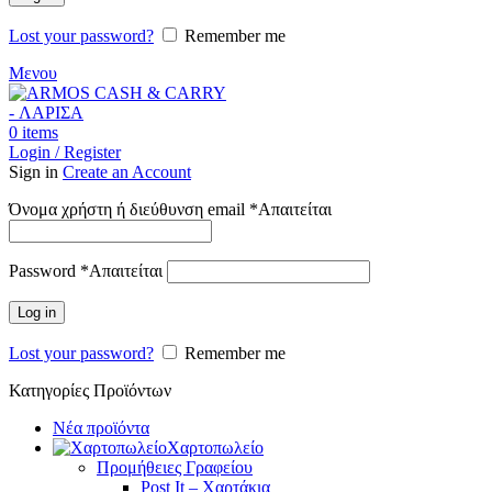
Lost your password?
Remember me
Μενου
0
items
Login / Register
Sign in
Create an Account
Όνομα χρήστη ή διεύθυνση email
*
Απαιτείται
Password
*
Απαιτείται
Log in
Lost your password?
Remember me
Κατηγορίες Προϊόντων
Νέα προϊόντα
Χαρτοπωλείο
Προμήθειες Γραφείου
Post It – Χαρτάκια