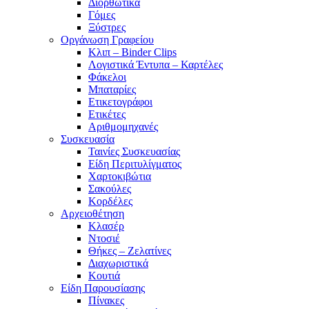
Διορθωτικά
Γόμες
Ξύστρες
Οργάνωση Γραφείου
Κλιπ – Binder Clips
Λογιστικά Έντυπα – Καρτέλες
Φάκελοι
Μπαταρίες
Ετικετογράφοι
Ετικέτες
Αριθμομηχανές
Συσκευασία
Ταινίες Συσκευασίας
Είδη Περιτυλίγματος
Χαρτοκιβώτια
Σακούλες
Κορδέλες
Αρχειοθέτηση
Κλασέρ
Ντοσιέ
Θήκες – Ζελατίνες
Διαχωριστικά
Κουτιά
Είδη Παρουσίασης
Πίνακες