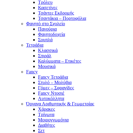
Τρόλευ
Κασετίνες
Τσάντες Εκδρομής
Τσαντάκια – Πορτοφόλια
Φαγητό στο Σχολείο
Παγούρια
Φαγητοδοχεία
Σουπλά
Τετράδια
Κλασσικά
Σπιράλ
Καλύμματα – Ετικέτες
Μουσικά
Fancy
Fancy Τετράδια
Στυλό – Μολύβια
Γόμες – Σφραγίδες
Fancy Ντοσιέ
Αυτοκόλλητα
Όργανα Αριθμητικής & Γεωμετρίας
Χάρακες
Τρίγωνα
Mοιρογνωμόνια
Διαβήτες
Σετ