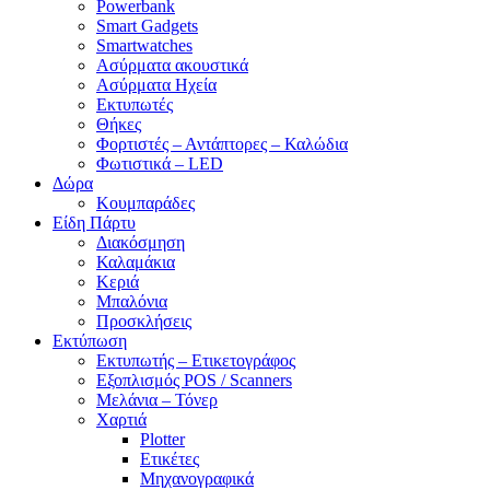
Powerbank
Smart Gadgets
Smartwatches
Ασύρματα ακουστικά
Ασύρματα Ηχεία
Εκτυπωτές
Θήκες
Φορτιστές – Αντάπτορες – Καλώδια
Φωτιστικά – LED
Δώρα
Κουμπαράδες
Είδη Πάρτυ
Διακόσμηση
Καλαμάκια
Κεριά
Μπαλόνια
Προσκλήσεις
Εκτύπωση
Εκτυπωτής – Ετικετογράφος
Εξοπλισμός POS / Scanners
Μελάνια – Τόνερ
Χαρτιά
Plotter
Ετικέτες
Μηχανογραφικά