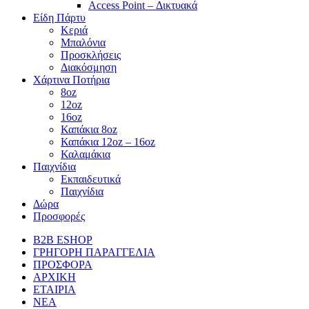
Access Point – Δικτυακά
Είδη Πάρτυ
Κεριά
Μπαλόνια
Προσκλήσεις
Διακόσμηση
Χάρτινα Ποτήρια
8oz
12oz
16oz
Καπάκια 8oz
Καπάκια 12oz – 16oz
Καλαμάκια
Παιχνίδια
Εκπαιδευτικά
Παιχνίδια
Δώρα
Προσφορές
B2B ESHOP
ΓΡΗΓΟΡΗ ΠΑΡΑΓΓΕΛΙΑ
ΠΡΟΣΦΟΡΑ
ΑΡΧΙΚΗ
ΕΤΑΙΡΙΑ
ΝΕΑ