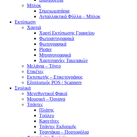
Μπλοκ
Σημειωματάρια
Ανταλλακτικά Φύλλα – Μπλοκ
Εκτύπωση
Χαρτιά
Χαρτί Εκτύπωσης Γραφείου
Φωτοαντιγραφικά
Φωτογραφικά
Plotter
Μηχανογραφικά
Χαρτοταινίες Ταμειακών
Μελάνια – Τόνερ
Ετικέτες
Εκτυπωτής – Ετικετογράφος
Εξοπλισμός POS / Scanners
Σχολικά
Μεγεθυντικοί Φακοί
Μουσική – Όργανα
Τσάντες
Πλάτης
Τρόλευ
Κασετίνες
Τσάντες Εκδρομής
Τσαντάκια – Πορτοφόλια