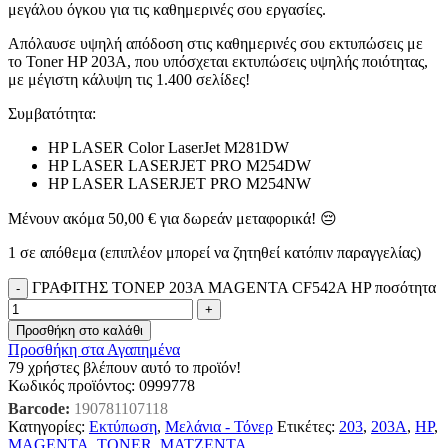
μεγάλου όγκου για τις καθημερινές σου εργασίες.
Απόλαυσε υψηλή απόδοση στις καθημερινές σου εκτυπώσεις με
το Toner HP 203A, που υπόσχεται εκτυπώσεις υψηλής ποιότητας,
με μέγιστη κάλυψη τις 1.400 σελίδες!
Συμβατότητα:
HP LASER Color LaserJet M281DW
HP LASER LASERJET PRO M254DW
HP LASER LASERJET PRO M254NW
Μένουν ακόμα
50,00
€
για δωρεάν μεταφορικά! 😔
1 σε απόθεμα (επιπλέον μπορεί να ζητηθεί κατόπιν παραγγελίας)
ΓΡΑΦΙΤΗΣ ΤΟΝΕΡ 203A MAGENTA CF542A HP ποσότητα
Προσθήκη στο καλάθι
Προσθήκη στα Αγαπημένα
79
χρήστες βλέπουν αυτό το προϊόν!
Κωδικός προϊόντος:
0999778
Barcode:
190781107118
Κατηγορίες:
Εκτύπωση
,
Μελάνια - Τόνερ
Ετικέτες:
203
,
203Α
,
HP
,
MAGENTA
,
TONER
,
ΜΑΤΖΕΝΤΑ