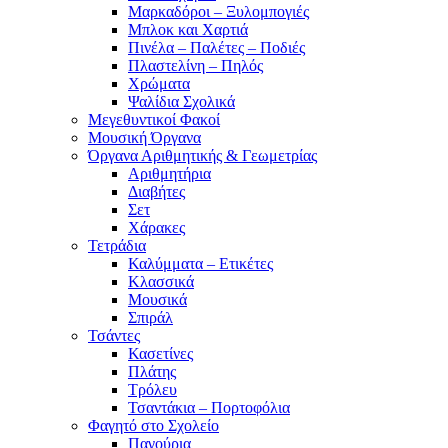
Μαρκαδόροι – Ξυλομπογιές
Μπλοκ και Χαρτιά
Πινέλα – Παλέτες – Ποδιές
Πλαστελίνη – Πηλός
Χρώματα
Ψαλίδια Σχολικά
Μεγεθυντικοί Φακοί
Μουσική Όργανα
Όργανα Αριθμητικής & Γεωμετρίας
Αριθμητήρια
Διαβήτες
Σετ
Χάρακες
Τετράδια
Καλύμματα – Ετικέτες
Κλασσικά
Μουσικά
Σπιράλ
Τσάντες
Κασετίνες
Πλάτης
Τρόλευ
Τσαντάκια – Πορτοφόλια
Φαγητό στο Σχολείο
Παγούρια