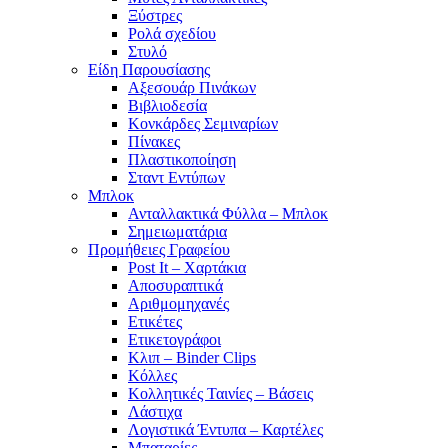
Ξύστρες
Ρολά σχεδίου
Στυλό
Είδη Παρουσίασης
Αξεσουάρ Πινάκων
Βιβλιοδεσία
Κονκάρδες Σεμιναρίων
Πίνακες
Πλαστικοποίηση
Σταντ Εντύπων
Μπλοκ
Ανταλλακτικά Φύλλα – Μπλοκ
Σημειωματάρια
Προμήθειες Γραφείου
Post It – Χαρτάκια
Αποσυραπτικά
Αριθμομηχανές
Ετικέτες
Ετικετογράφοι
Κλιπ – Binder Clips
Κόλλες
Κολλητικές Ταινίες – Βάσεις
Λάστιχα
Λογιστικά Έντυπα – Καρτέλες
Μπαταρίες