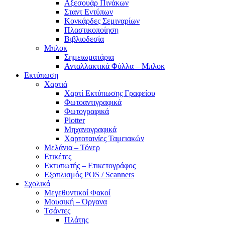
Αξεσουάρ Πινάκων
Σταντ Εντύπων
Κονκάρδες Σεμιναρίων
Πλαστικοποίηση
Βιβλιοδεσία
Μπλοκ
Σημειωματάρια
Ανταλλακτικά Φύλλα – Μπλοκ
Εκτύπωση
Χαρτιά
Χαρτί Εκτύπωσης Γραφείου
Φωτοαντιγραφικά
Φωτογραφικά
Plotter
Μηχανογραφικά
Χαρτοταινίες Ταμειακών
Μελάνια – Τόνερ
Ετικέτες
Εκτυπωτής – Ετικετογράφος
Εξοπλισμός POS / Scanners
Σχολικά
Μεγεθυντικοί Φακοί
Μουσική – Όργανα
Τσάντες
Πλάτης