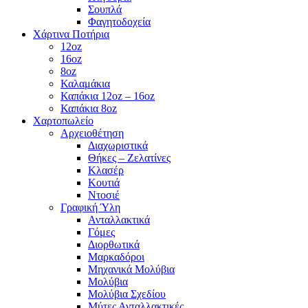
Σουπλά
Φαγητοδοχεία
Χάρτινα Ποτήρια
12oz
16oz
8oz
Καλαμάκια
Καπάκια 12oz – 16oz
Καπάκια 8oz
Χαρτοπωλείο
Αρχειοθέτηση
Διαχωριστικά
Θήκες – Ζελατίνες
Κλασέρ
Κουτιά
Ντοσιέ
Γραφική Ύλη
Ανταλλακτικά
Γόμες
Διορθωτικά
Μαρκαδόροι
Μηχανικά Μολύβια
Μολύβια
Μολύβια Σχεδίου
Μύτες Ανταλλακτικές