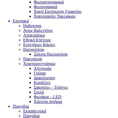
Φωτοαντιγραφικά
Φωτογραφικά
Χαρτί Εκτύπωσης Γραφείου
Χαρτοταινίες Ταμειακών
Εποχιακά
Halloween
Άγιος Βαλεντίνος
Αποκριάτικα
Εθνική Επέτειος
Ευχετήριες Κάρτες
Ημερολόγια
Ξύλινα Ημερολόγια
Πασχαλινά
Χριστουγεννιάτικα
Αξεσουάρ
Γούρια
Διακόσμηση
Κορδέλες
Σακούλες – Τσάντες
Στυλό
Φωτάκια – LED
Χάρτινα ποτήρια
Παιχνίδια
Εκπαιδευτικά
Παιχνίδια