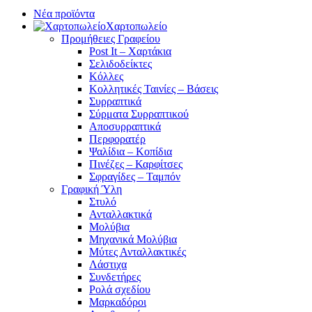
Νέα προϊόντα
Χαρτοπωλείο
Προμήθειες Γραφείου
Post It – Χαρτάκια
Σελιδοδείκτες
Κόλλες
Κολλητικές Ταινίες – Βάσεις
Συρραπτικά
Σύρματα Συρραπτικού
Αποσυρραπτικά
Περφορατέρ
Ψαλίδια – Κοπίδια
Πινέζες – Καρφίτσες
Σφραγίδες – Ταμπόν
Γραφική Ύλη
Στυλό
Ανταλλακτικά
Μολύβια
Μηχανικά Μολύβια
Μύτες Ανταλλακτικές
Λάστιχα
Συνδετήρες
Ρολά σχεδίου
Μαρκαδόροι