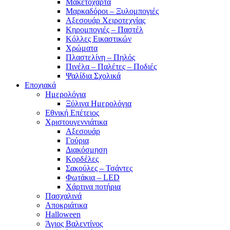
Μακετόχαρτα
Μαρκαδόροι – Ξυλομπογιές
Αξεσουάρ Χειροτεχνίας
Κηρομπογιές – Παστέλ
Κόλλες Εικαστικών
Χρώματα
Πλαστελίνη – Πηλός
Πινέλα – Παλέτες – Ποδιές
Ψαλίδια Σχολικά
Εποχιακά
Ημερολόγια
Ξύλινα Ημερολόγια
Εθνική Επέτειος
Χριστουγεννιάτικα
Αξεσουάρ
Γούρια
Διακόσμηση
Κορδέλες
Σακούλες – Τσάντες
Φωτάκια – LED
Χάρτινα ποτήρια
Πασχαλινά
Αποκριάτικα
Halloween
Άγιος Βαλεντίνος