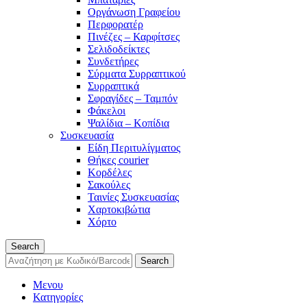
Οργάνωση Γραφείου
Περφορατέρ
Πινέζες – Καρφίτσες
Σελιδοδείκτες
Συνδετήρες
Σύρματα Συρραπτικού
Συρραπτικά
Σφραγίδες – Ταμπόν
Φάκελοι
Ψαλίδια – Κοπίδια
Συσκευασία
Είδη Περιτυλίγματος
Θήκες courier
Κορδέλες
Σακούλες
Ταινίες Συσκευασίας
Χαρτοκιβώτια
Χόρτο
Search
Search
Μενου
Κατηγορίες