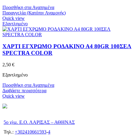
Προσθήκη στα Αγαπημένα
Παραγγελία (Κατόπιν Αναμονής)
Quick view
Εξαντλημένο
ΧΑΡΤΙ ΕΓΧΡΩΜΟ ΡΟΔΑΚΙΝΟ Α4 80GR 100ΣΕΛ
SPECTRA COLOR
2,50
€
Εξαντλημένο
Προσθήκη στα Αγαπημένα
Διαβάστε περισσότερα
Quick view
5ο χλμ. Ε.Ο. ΛΑΡΙΣΑΣ – ΑΘΗΝΑΣ
Τηλ.:
+302410661593
-
4