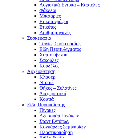
Λογιστικά Έντυπα – Καρτέλες
Φάκελοι
Μπαταρίες
Ετικετογράφοι
Ετικέτες
Αριθμομηχανές
Συσκευασία
Ταινίες Συσκευασίας
Είδη Περιτυλίγματος
Χαρτοκιβώτια
Σακούλες
Κορδέλες
Αρχειοθέτηση
Κλασέρ
Ντοσιέ
Θήκες – Ζελατίνες
Διαχωριστικά
Κουτιά
Είδη Παρουσίασης
Πίνακες
Αξεσουάρ Πινάκων
Σταντ Εντύπων
Κονκάρδες Σεμιναρίων
Πλαστικοποίηση
Βιβλιοδεσία