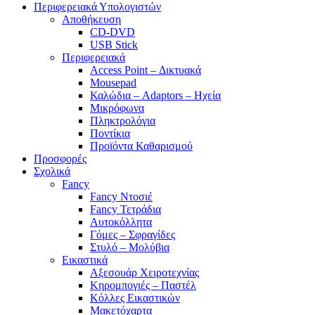
Περιφερειακά Υπολογιστών
Αποθήκευση
CD-DVD
USB Stick
Περιφερειακά
Access Point – Δικτυακά
Mousepad
Καλώδια – Adaptors – Ηχεία
Μικρόφωνα
Πληκτρολόγια
Ποντίκια
Προϊόντα Καθαρισμού
Προσφορές
Σχολικά
Fancy
Fancy Ντοσιέ
Fancy Τετράδια
Αυτοκόλλητα
Γόμες – Σφραγίδες
Στυλό – Μολύβια
Εικαστικά
Αξεσουάρ Χειροτεχνίας
Κηρομπογιές – Παστέλ
Κόλλες Εικαστικών
Μακετόχαρτα