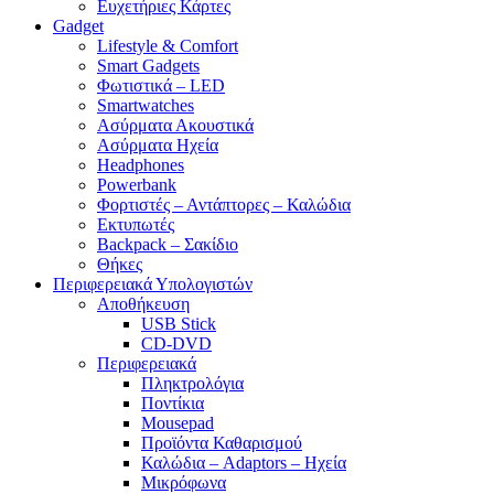
Ευχετήριες Κάρτες
Gadget
Lifestyle & Comfort
Smart Gadgets
Φωτιστικά – LED
Smartwatches
Ασύρματα Ακουστικά
Ασύρματα Ηχεία
Headphones
Powerbank
Φορτιστές – Αντάπτορες – Καλώδια
Εκτυπωτές
Backpack – Σακίδιο
Θήκες
Περιφερειακά Υπολογιστών
Αποθήκευση
USB Stick
CD-DVD
Περιφερειακά
Πληκτρολόγια
Ποντίκια
Mousepad
Προϊόντα Καθαρισμού
Καλώδια – Adaptors – Ηχεία
Μικρόφωνα