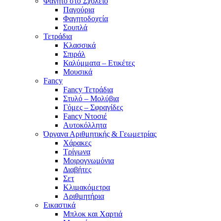
Φαγητό στο Σχολείο
Παγούρια
Φαγητοδοχεία
Σουπλά
Τετράδια
Κλασσικά
Σπιράλ
Καλύμματα – Ετικέτες
Μουσικά
Fancy
Fancy Τετράδια
Στυλό – Μολύβια
Γόμες – Σφραγίδες
Fancy Ντοσιέ
Αυτοκόλλητα
Όργανα Αριθμητικής & Γεωμετρίας
Χάρακες
Τρίγωνα
Mοιρογνωμόνια
Διαβήτες
Σετ
Κλιμακόμετρα
Αριθμητήρια
Εικαστικά
Μπλοκ και Χαρτιά