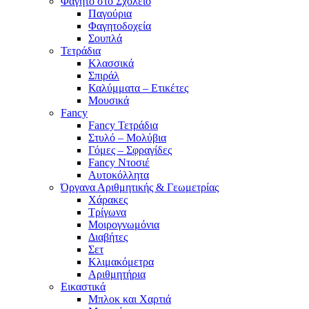
Φαγητό στο Σχολείο
Παγούρια
Φαγητοδοχεία
Σουπλά
Τετράδια
Κλασσικά
Σπιράλ
Καλύμματα – Ετικέτες
Μουσικά
Fancy
Fancy Τετράδια
Στυλό – Μολύβια
Γόμες – Σφραγίδες
Fancy Ντοσιέ
Αυτοκόλλητα
Όργανα Αριθμητικής & Γεωμετρίας
Χάρακες
Τρίγωνα
Mοιρογνωμόνια
Διαβήτες
Σετ
Κλιμακόμετρα
Αριθμητήρια
Εικαστικά
Μπλοκ και Χαρτιά