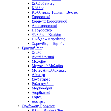
Σελιδοδείκτες
Κόλλες
Κολλητικές Ταινίες – Βάσεις
Συρραπτικά
Σύρματα Συρραπτικού
Αποσυρραπτικά
Περφορατέρ
Ψαλίδια – Κοπίδια
Πινέζες – Καρφίτσες
Σφραγίδες – Ταμπόν
Γραφική Ύλη
Στυλό
Ανταλλακτικά
Μολύβια
Μηχανικά Μολύβια
Μύτες Ανταλλακτικές
Λάστιχα
Συνδετήρες
Ρολά σχεδίου
Μαρκαδόροι
Διορθωτικά
Γόμες
Ξύστρες
Οργάνωση Γραφείου
Κλιπ – Binder Clips