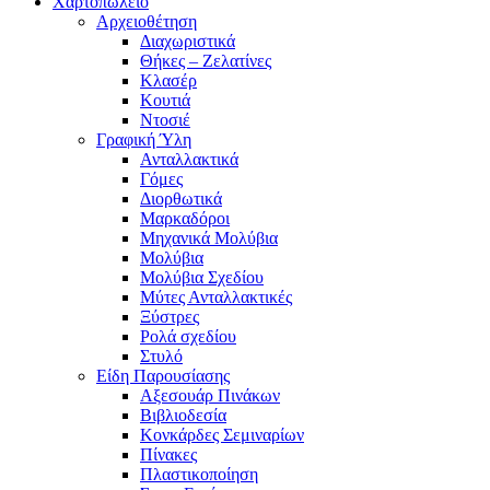
Χαρτοπωλείο
Αρχειοθέτηση
Διαχωριστικά
Θήκες – Ζελατίνες
Κλασέρ
Κουτιά
Ντοσιέ
Γραφική Ύλη
Ανταλλακτικά
Γόμες
Διορθωτικά
Μαρκαδόροι
Μηχανικά Μολύβια
Μολύβια
Μολύβια Σχεδίου
Μύτες Ανταλλακτικές
Ξύστρες
Ρολά σχεδίου
Στυλό
Είδη Παρουσίασης
Αξεσουάρ Πινάκων
Βιβλιοδεσία
Κονκάρδες Σεμιναρίων
Πίνακες
Πλαστικοποίηση