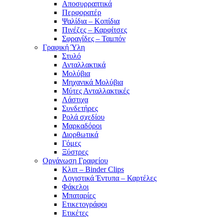
Αποσυρραπτικά
Περφορατέρ
Ψαλίδια – Κοπίδια
Πινέζες – Καρφίτσες
Σφραγίδες – Ταμπόν
Γραφική Ύλη
Στυλό
Ανταλλακτικά
Μολύβια
Μηχανικά Μολύβια
Μύτες Ανταλλακτικές
Λάστιχα
Συνδετήρες
Ρολά σχεδίου
Μαρκαδόροι
Διορθωτικά
Γόμες
Ξύστρες
Οργάνωση Γραφείου
Κλιπ – Binder Clips
Λογιστικά Έντυπα – Καρτέλες
Φάκελοι
Μπαταρίες
Ετικετογράφοι
Ετικέτες