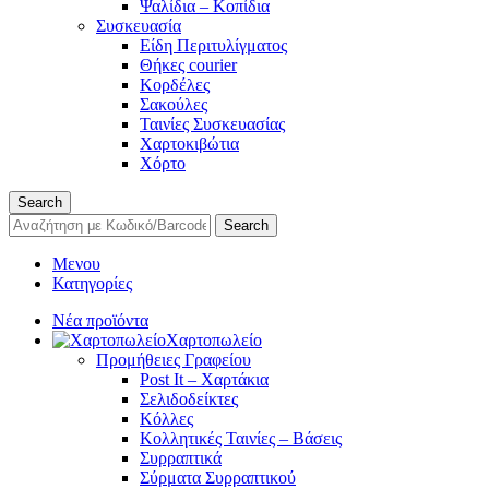
Ψαλίδια – Κοπίδια
Συσκευασία
Είδη Περιτυλίγματος
Θήκες courier
Κορδέλες
Σακούλες
Ταινίες Συσκευασίας
Χαρτοκιβώτια
Χόρτο
Search
Search
Μενου
Κατηγορίες
Νέα προϊόντα
Χαρτοπωλείο
Προμήθειες Γραφείου
Post It – Χαρτάκια
Σελιδοδείκτες
Κόλλες
Κολλητικές Ταινίες – Βάσεις
Συρραπτικά
Σύρματα Συρραπτικού