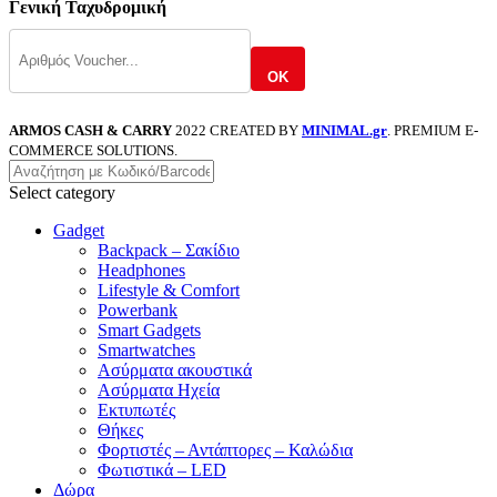
Γενική Ταχυδρομική
OK
ARMOS CASH & CARRY
2022 CREATED BY
MINIMAL.gr
. PREMIUM E-
COMMERCE SOLUTIONS.
Select category
Gadget
Backpack – Σακίδιο
Headphones
Lifestyle & Comfort
Powerbank
Smart Gadgets
Smartwatches
Ασύρματα ακουστικά
Ασύρματα Ηχεία
Εκτυπωτές
Θήκες
Φορτιστές – Αντάπτορες – Καλώδια
Φωτιστικά – LED
Δώρα