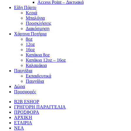
Access Point – Δικτυακά
Είδη Πάρτυ
Κεριά
Μπαλόνια
Προσκλήσεις
Διακόσμηση
Χάρτινα Ποτήρια
8oz
12oz
16oz
Καπάκια 8oz
Καπάκια 12oz – 16oz
Καλαμάκια
Παιχνίδια
Εκπαιδευτικά
Παιχνίδια
Δώρα
Προσφορές
B2B ESHOP
ΓΡΗΓΟΡΗ ΠΑΡΑΓΓΕΛΙΑ
ΠΡΟΣΦΟΡΑ
ΑΡΧΙΚΗ
ΕΤΑΙΡΙΑ
ΝΕΑ