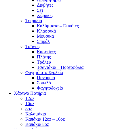
Διαβήτες
Σετ
Χάρακες
Τετράδια
Καλύμματα – Ετικέτες
Κλασσικά
Μουσικά
Σπιράλ
Τσάντες
Κασετίνες
Πλάτης
Τρόλευ
Τσαντάκια – Πορτοφόλια
Φαγητό στο Σχολείο
Παγούρια
Σουπλά
Φαγητοδοχεία
Χάρτινα Ποτήρια
12oz
16oz
8oz
Καλαμάκια
Καπάκια 12oz – 16oz
Καπάκια 8oz