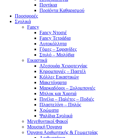
Ποντίκια
Προϊόντα Καθαρισμού
Προσφορές
Σχολικά
Fancy
Fancy Ντοσιέ
Fancy Τετράδια
Αυτοκόλλητα
Γόμες – Σφραγίδες
Στυλό – Μολύβια
Εικαστικά
Αξεσουάρ Χειροτεχνίας
Κηρομπογιές – Παστέλ
Κόλλες Εικαστικών
Μακετόχαρτα
Μαρκαδόροι – Ξυλομπογιές
Μπλοκ και Χαρτιά
Πινέλα – Παλέτες – Ποδιές
Πλαστελίνη – Πηλός
Χρώματα
Ψαλίδια Σχολικά
Μεγεθυντικοί Φακοί
Μουσική Όργανα
Όργανα Αριθμητικής & Γεωμετρίας
Αριθμητήρια