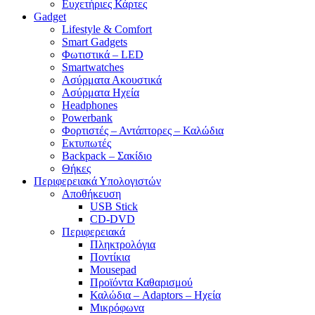
Ευχετήριες Κάρτες
Gadget
Lifestyle & Comfort
Smart Gadgets
Φωτιστικά – LED
Smartwatches
Ασύρματα Ακουστικά
Ασύρματα Ηχεία
Headphones
Powerbank
Φορτιστές – Αντάπτορες – Καλώδια
Εκτυπωτές
Backpack – Σακίδιο
Θήκες
Περιφερειακά Υπολογιστών
Αποθήκευση
USB Stick
CD-DVD
Περιφερειακά
Πληκτρολόγια
Ποντίκια
Mousepad
Προϊόντα Καθαρισμού
Καλώδια – Adaptors – Ηχεία
Μικρόφωνα