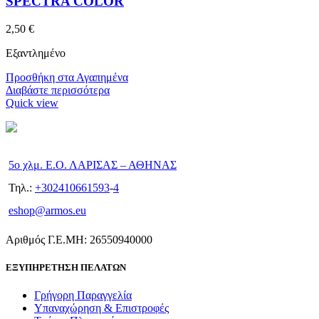
SPECTRA COLOR
2,50
€
Εξαντλημένο
Προσθήκη στα Αγαπημένα
Διαβάστε περισσότερα
Quick view
5ο χλμ. Ε.Ο. ΛΑΡΙΣΑΣ – ΑΘΗΝΑΣ
Τηλ.:
+302410661593
-
4
eshop@armos.eu
Αριθμός Γ.Ε.ΜΗ: 26550940000
ΕΞΥΠΗΡΕΤΗΣΗ ΠΕΛΑΤΩΝ
Γρήγορη Παραγγελία
Υπαναχώρηση & Επιστροφές