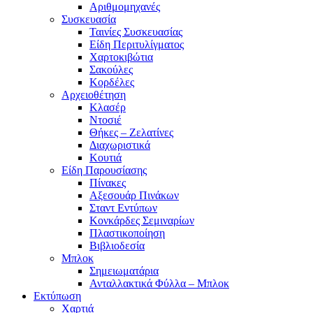
Αριθμομηχανές
Συσκευασία
Ταινίες Συσκευασίας
Είδη Περιτυλίγματος
Χαρτοκιβώτια
Σακούλες
Κορδέλες
Αρχειοθέτηση
Κλασέρ
Ντοσιέ
Θήκες – Ζελατίνες
Διαχωριστικά
Κουτιά
Είδη Παρουσίασης
Πίνακες
Αξεσουάρ Πινάκων
Σταντ Εντύπων
Κονκάρδες Σεμιναρίων
Πλαστικοποίηση
Βιβλιοδεσία
Μπλοκ
Σημειωματάρια
Ανταλλακτικά Φύλλα – Μπλοκ
Εκτύπωση
Χαρτιά