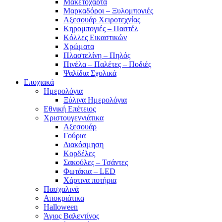
Μακετόχαρτα
Μαρκαδόροι – Ξυλομπογιές
Αξεσουάρ Χειροτεχνίας
Κηρομπογιές – Παστέλ
Κόλλες Εικαστικών
Χρώματα
Πλαστελίνη – Πηλός
Πινέλα – Παλέτες – Ποδιές
Ψαλίδια Σχολικά
Εποχιακά
Ημερολόγια
Ξύλινα Ημερολόγια
Εθνική Επέτειος
Χριστουγεννιάτικα
Αξεσουάρ
Γούρια
Διακόσμηση
Κορδέλες
Σακούλες – Τσάντες
Φωτάκια – LED
Χάρτινα ποτήρια
Πασχαλινά
Αποκριάτικα
Halloween
Άγιος Βαλεντίνος