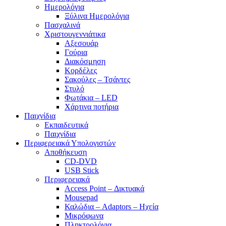
Ημερολόγια
Ξύλινα Ημερολόγια
Πασχαλινά
Χριστουγεννιάτικα
Αξεσουάρ
Γούρια
Διακόσμηση
Κορδέλες
Σακούλες – Τσάντες
Στυλό
Φωτάκια – LED
Χάρτινα ποτήρια
Παιχνίδια
Εκπαιδευτικά
Παιχνίδια
Περιφερειακά Υπολογιστών
Αποθήκευση
CD-DVD
USB Stick
Περιφερειακά
Access Point – Δικτυακά
Mousepad
Καλώδια – Adaptors – Ηχεία
Μικρόφωνα
Πληκτρολόγια