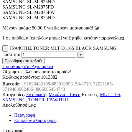
SAMSUNG SL-M2825ND
SAMSUNG SL-M2875FD
SAMSUNG SL-M2875FW
SAMSUNG SL-M2875ND
Μένουν ακόμα
50,00
€
για δωρεάν μεταφορικά! 😔
1 σε απόθεμα (επιπλέον μπορεί να ζητηθεί κατόπιν παραγγελίας)
ΓΡΑΦΙΤΗΣ TONER MLT-D116S BLACK SAMSUNG
ποσότητα
Προσθήκη στο καλάθι
Προσθήκη στα Αγαπημένα
74
χρήστες βλέπουν αυτό το προϊόν!
Κωδικός προϊόντος:
1013382
Barcode:
191628482108-683010093158-8719172021165-
8719483062406-8806085454743
Κατηγορίες:
Εκτύπωση
,
Μελάνια - Τόνερ
Ετικέτες:
MLT-116S
,
SAMSUNG
,
TONER
,
ΓΡΑΦΙΤΗΣ
Ακολούθησέ μας:
Περιγραφή
Επιπλέον πληροφορίες
Περιγραφή