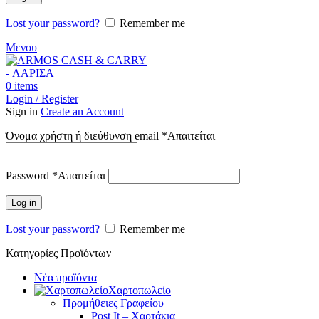
Lost your password?
Remember me
Μενου
0
items
Login / Register
Sign in
Create an Account
Όνομα χρήστη ή διεύθυνση email
*
Απαιτείται
Password
*
Απαιτείται
Log in
Lost your password?
Remember me
Κατηγορίες Προϊόντων
Νέα προϊόντα
Χαρτοπωλείο
Προμήθειες Γραφείου
Post It – Χαρτάκια