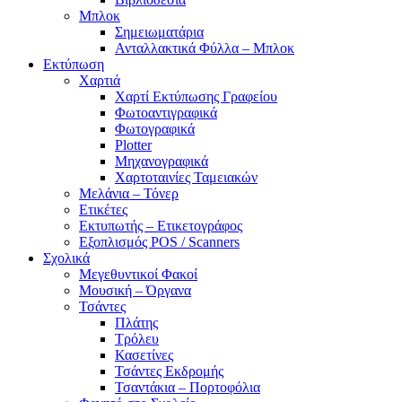
Μπλοκ
Σημειωματάρια
Ανταλλακτικά Φύλλα – Μπλοκ
Εκτύπωση
Χαρτιά
Χαρτί Εκτύπωσης Γραφείου
Φωτοαντιγραφικά
Φωτογραφικά
Plotter
Μηχανογραφικά
Χαρτοταινίες Ταμειακών
Μελάνια – Τόνερ
Ετικέτες
Εκτυπωτής – Ετικετογράφος
Εξοπλισμός POS / Scanners
Σχολικά
Μεγεθυντικοί Φακοί
Μουσική – Όργανα
Τσάντες
Πλάτης
Τρόλευ
Κασετίνες
Τσάντες Εκδρομής
Τσαντάκια – Πορτοφόλια