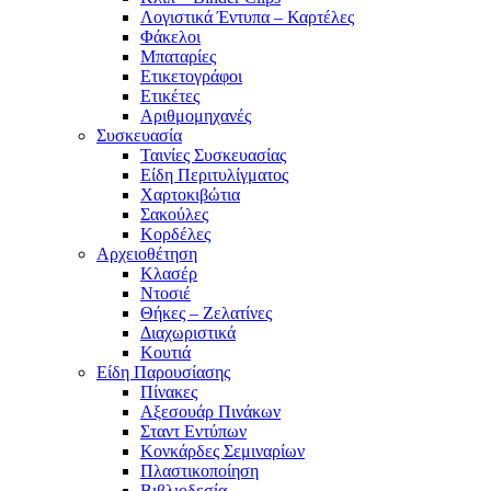
Λογιστικά Έντυπα – Καρτέλες
Φάκελοι
Μπαταρίες
Ετικετογράφοι
Ετικέτες
Αριθμομηχανές
Συσκευασία
Ταινίες Συσκευασίας
Είδη Περιτυλίγματος
Χαρτοκιβώτια
Σακούλες
Κορδέλες
Αρχειοθέτηση
Κλασέρ
Ντοσιέ
Θήκες – Ζελατίνες
Διαχωριστικά
Κουτιά
Είδη Παρουσίασης
Πίνακες
Αξεσουάρ Πινάκων
Σταντ Εντύπων
Κονκάρδες Σεμιναρίων
Πλαστικοποίηση
Βιβλιοδεσία