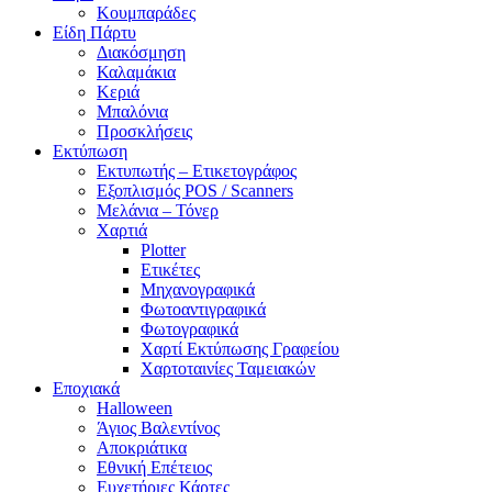
Κουμπαράδες
Είδη Πάρτυ
Διακόσμηση
Καλαμάκια
Κεριά
Μπαλόνια
Προσκλήσεις
Εκτύπωση
Εκτυπωτής – Ετικετογράφος
Εξοπλισμός POS / Scanners
Μελάνια – Τόνερ
Χαρτιά
Plotter
Ετικέτες
Μηχανογραφικά
Φωτοαντιγραφικά
Φωτογραφικά
Χαρτί Εκτύπωσης Γραφείου
Χαρτοταινίες Ταμειακών
Εποχιακά
Halloween
Άγιος Βαλεντίνος
Αποκριάτικα
Εθνική Επέτειος
Ευχετήριες Κάρτες