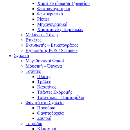
Χαρτί Εκτύπωσης Γραφείου
Φωτοαντιγραφικά
Φωτογραφικά
Plotter
Μηχανογραφικά
Χαρτοταινίες Ταμειακών
Μελάνια – Τόνερ
Ετικέτες
Εκτυπωτής – Ετικετογράφος
Εξοπλισμός POS / Scanners
Σχολικά
Μεγεθυντικοί Φακοί
Μουσική – Όργανα
Τσάντες
Πλάτης
Τρόλευ
Κασετίνες
Τσάντες Εκδρομής
Τσαντάκια – Πορτοφόλια
Φαγητό στο Σχολείο
Παγούρια
Φαγητοδοχεία
Σουπλά
Τετράδια
Κλασσικά