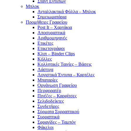
Σταντ Εντύπων
Μπλοκ
Ανταλλακτικά Φύλλα – Μπλοκ
Σημειωματάρια
Προμήθειες Γραφείου
Post It – Χαρτάκια
Αποσυραπτικά
Αριθμομηχανές
Ετικέτες
Ετικετογράφοι
Κλιπ – Binder Clips
Κόλλες
Κολλητικές Ταινίες – Βάσεις
Λάστιχα
Λογιστικά Έντυπα – Καρτέλες
Μπαταρίες
Οργάνωση Γραφείου
Περφορατέρ
Πινέζες – Καρφίτσες
Σελιδοδείκτες
Συνδετήρες
Σύρματα Συρραπτικού
Συρραπτικά
Σφραγίδες – Ταμπόν
Φάκελοι