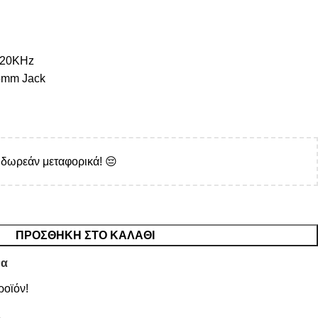
-20KHz
.5mm Jack
 δωρεάν μεταφορικά! 😔
ΠΡΟΣΘΉΚΗ ΣΤΟ ΚΑΛΆΘΙ
να
ροϊόν!
6