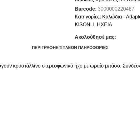
Barcode:
3000000220467
Κατηγορίες:
Καλώδια - Adapto
KISONLI
,
ΗΧΕΙΑ
Ακολούθησέ μας:
ΠΕΡΙΓΡΑΦΉ
ΕΠΙΠΛΈΟΝ ΠΛΗΡΟΦΟΡΊΕΣ
γουν κρυστάλλινο στερεοφωνικό ήχο με ωραίο μπάσο. Συνδέοντα