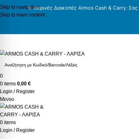
Skip to navigation
☀️ Θερινές Διακοπές Armos Cash & Carry: Σας
Skip to main content
Δωρεάν Μεταφορικά για αγορές άνω των 49€
0
0
items
0,00
€
Login / Register
Μενου
0
items
Login / Register
Κατηγορίες Προϊόντων