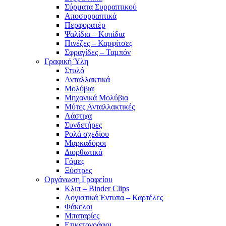
Σύρματα Συρραπτικού
Αποσυρραπτικά
Περφορατέρ
Ψαλίδια – Κοπίδια
Πινέζες – Καρφίτσες
Σφραγίδες – Ταμπόν
Γραφική Ύλη
Στυλό
Ανταλλακτικά
Μολύβια
Μηχανικά Μολύβια
Μύτες Ανταλλακτικές
Λάστιχα
Συνδετήρες
Ρολά σχεδίου
Μαρκαδόροι
Διορθωτικά
Γόμες
Ξύστρες
Οργάνωση Γραφείου
Κλιπ – Binder Clips
Λογιστικά Έντυπα – Καρτέλες
Φάκελοι
Μπαταρίες
Ετικετογράφοι