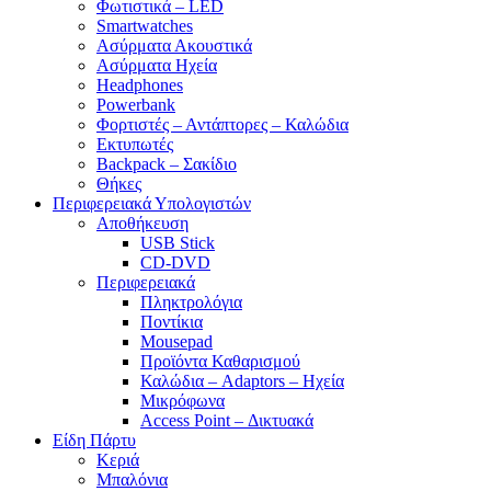
Φωτιστικά – LED
Smartwatches
Ασύρματα Ακουστικά
Ασύρματα Ηχεία
Headphones
Powerbank
Φορτιστές – Αντάπτορες – Καλώδια
Εκτυπωτές
Backpack – Σακίδιο
Θήκες
Περιφερειακά Υπολογιστών
Αποθήκευση
USB Stick
CD-DVD
Περιφερειακά
Πληκτρολόγια
Ποντίκια
Mousepad
Προϊόντα Καθαρισμού
Καλώδια – Adaptors – Ηχεία
Μικρόφωνα
Access Point – Δικτυακά
Είδη Πάρτυ
Κεριά
Μπαλόνια