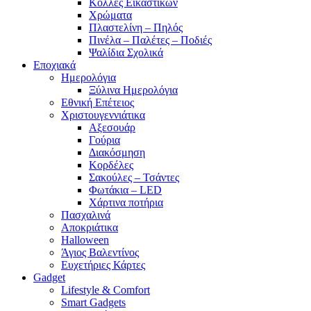
Κόλλες Εικαστικών
Χρώματα
Πλαστελίνη – Πηλός
Πινέλα – Παλέτες – Ποδιές
Ψαλίδια Σχολικά
Εποχιακά
Ημερολόγια
Ξύλινα Ημερολόγια
Εθνική Επέτειος
Χριστουγεννιάτικα
Αξεσουάρ
Γούρια
Διακόσμηση
Κορδέλες
Σακούλες – Τσάντες
Φωτάκια – LED
Χάρτινα ποτήρια
Πασχαλινά
Αποκριάτικα
Halloween
Άγιος Βαλεντίνος
Ευχετήριες Κάρτες
Gadget
Lifestyle & Comfort
Smart Gadgets