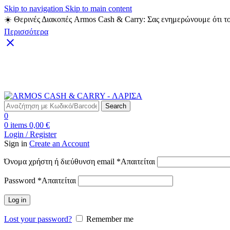
Skip to navigation
Skip to main content
☀️ Θερινές Διακοπές Armos Cash & Carry: Σας ενημερώνουμε ότι το
Περισσότερα
Δωρεάν Μεταφορικά για αγορές άνω των 49€
Search
0
0
items
0,00
€
Login / Register
Sign in
Create an Account
Όνομα χρήστη ή διεύθυνση email
*
Απαιτείται
Password
*
Απαιτείται
Log in
Lost your password?
Remember me