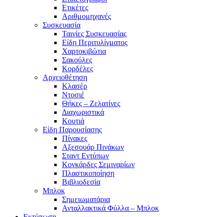
Ετικέτες
Αριθμομηχανές
Συσκευασία
Ταινίες Συσκευασίας
Είδη Περιτυλίγματος
Χαρτοκιβώτια
Σακούλες
Κορδέλες
Αρχειοθέτηση
Κλασέρ
Ντοσιέ
Θήκες – Ζελατίνες
Διαχωριστικά
Κουτιά
Είδη Παρουσίασης
Πίνακες
Αξεσουάρ Πινάκων
Σταντ Εντύπων
Κονκάρδες Σεμιναρίων
Πλαστικοποίηση
Βιβλιοδεσία
Μπλοκ
Σημειωματάρια
Ανταλλακτικά Φύλλα – Μπλοκ
Εκτύπωση