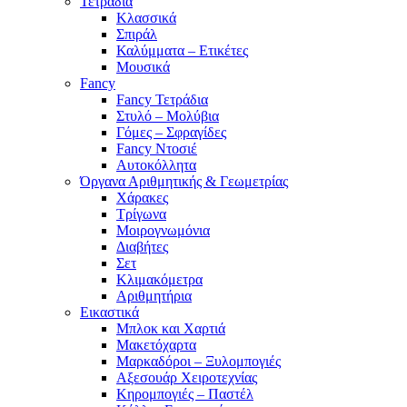
Τετράδια
Κλασσικά
Σπιράλ
Καλύμματα – Ετικέτες
Μουσικά
Fancy
Fancy Τετράδια
Στυλό – Μολύβια
Γόμες – Σφραγίδες
Fancy Ντοσιέ
Αυτοκόλλητα
Όργανα Αριθμητικής & Γεωμετρίας
Χάρακες
Τρίγωνα
Mοιρογνωμόνια
Διαβήτες
Σετ
Κλιμακόμετρα
Αριθμητήρια
Εικαστικά
Μπλοκ και Χαρτιά
Μακετόχαρτα
Μαρκαδόροι – Ξυλομπογιές
Αξεσουάρ Χειροτεχνίας
Κηρομπογιές – Παστέλ