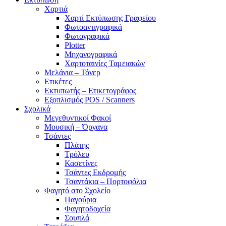
Χαρτιά
Χαρτί Εκτύπωσης Γραφείου
Φωτοαντιγραφικά
Φωτογραφικά
Plotter
Μηχανογραφικά
Χαρτοταινίες Ταμειακών
Μελάνια – Τόνερ
Ετικέτες
Εκτυπωτής – Ετικετογράφος
Εξοπλισμός POS / Scanners
Σχολικά
Μεγεθυντικοί Φακοί
Μουσική – Όργανα
Τσάντες
Πλάτης
Τρόλευ
Κασετίνες
Τσάντες Εκδρομής
Τσαντάκια – Πορτοφόλια
Φαγητό στο Σχολείο
Παγούρια
Φαγητοδοχεία
Σουπλά