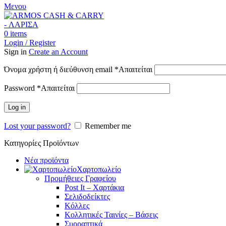
Μενου
0
items
Login / Register
Sign in
Create an Account
Όνομα χρήστη ή διεύθυνση email
*
Απαιτείται
Password
*
Απαιτείται
Log in
Lost your password?
Remember me
Κατηγορίες Προϊόντων
Νέα προϊόντα
Χαρτοπωλείο
Προμήθειες Γραφείου
Post It – Χαρτάκια
Σελιδοδείκτες
Κόλλες
Κολλητικές Ταινίες – Βάσεις
Συρραπτικά