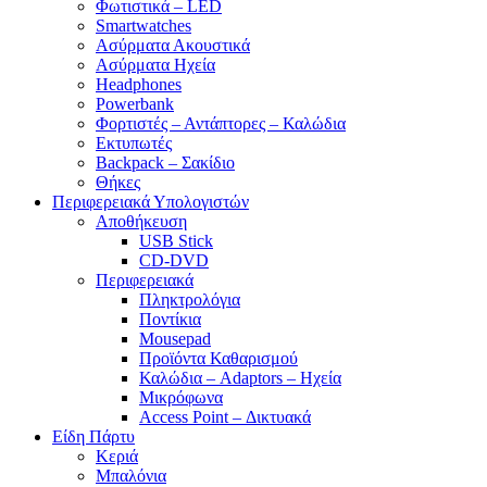
Φωτιστικά – LED
Smartwatches
Ασύρματα Ακουστικά
Ασύρματα Ηχεία
Headphones
Powerbank
Φορτιστές – Αντάπτορες – Καλώδια
Εκτυπωτές
Backpack – Σακίδιο
Θήκες
Περιφερειακά Υπολογιστών
Αποθήκευση
USB Stick
CD-DVD
Περιφερειακά
Πληκτρολόγια
Ποντίκια
Mousepad
Προϊόντα Καθαρισμού
Καλώδια – Adaptors – Ηχεία
Μικρόφωνα
Access Point – Δικτυακά
Είδη Πάρτυ
Κεριά
Μπαλόνια