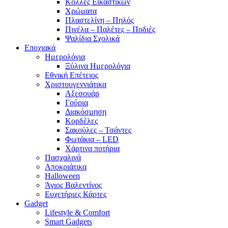
Κόλλες Εικαστικών
Χρώματα
Πλαστελίνη – Πηλός
Πινέλα – Παλέτες – Ποδιές
Ψαλίδια Σχολικά
Εποχιακά
Ημερολόγια
Ξύλινα Ημερολόγια
Εθνική Επέτειος
Χριστουγεννιάτικα
Αξεσουάρ
Γούρια
Διακόσμηση
Κορδέλες
Σακούλες – Τσάντες
Φωτάκια – LED
Χάρτινα ποτήρια
Πασχαλινά
Αποκριάτικα
Halloween
Άγιος Βαλεντίνος
Ευχετήριες Κάρτες
Gadget
Lifestyle & Comfort
Smart Gadgets