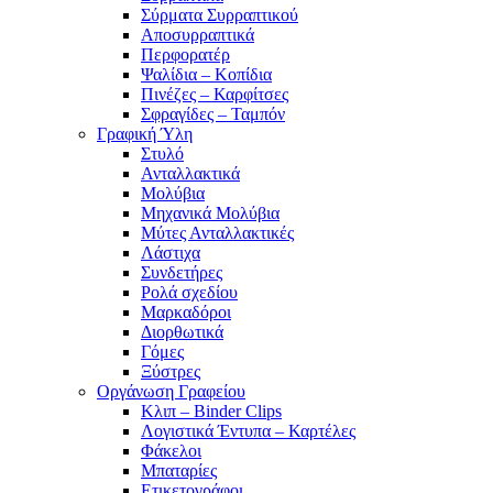
Σύρματα Συρραπτικού
Αποσυρραπτικά
Περφορατέρ
Ψαλίδια – Κοπίδια
Πινέζες – Καρφίτσες
Σφραγίδες – Ταμπόν
Γραφική Ύλη
Στυλό
Ανταλλακτικά
Μολύβια
Μηχανικά Μολύβια
Μύτες Ανταλλακτικές
Λάστιχα
Συνδετήρες
Ρολά σχεδίου
Μαρκαδόροι
Διορθωτικά
Γόμες
Ξύστρες
Οργάνωση Γραφείου
Κλιπ – Binder Clips
Λογιστικά Έντυπα – Καρτέλες
Φάκελοι
Μπαταρίες
Ετικετογράφοι