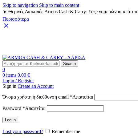
Skip to navigation
Skip to main content
☀️ Θερινές Διακοπές Armos Cash & Carry: Σας ενημερώνουμε ότι το
Περισσότερα
Δωρεάν Μεταφορικά για αγορές άνω των 49€
Search
0
0
items
0,00
€
Login / Register
Sign in
Create an Account
Όνομα χρήστη ή διεύθυνση email
*
Απαιτείται
Password
*
Απαιτείται
Log in
Lost your password?
Remember me