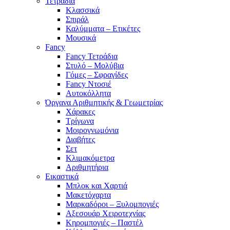
Τετράδια
Κλασσικά
Σπιράλ
Καλύμματα – Ετικέτες
Μουσικά
Fancy
Fancy Τετράδια
Στυλό – Μολύβια
Γόμες – Σφραγίδες
Fancy Ντοσιέ
Αυτοκόλλητα
Όργανα Αριθμητικής & Γεωμετρίας
Χάρακες
Τρίγωνα
Mοιρογνωμόνια
Διαβήτες
Σετ
Κλιμακόμετρα
Αριθμητήρια
Εικαστικά
Μπλοκ και Χαρτιά
Μακετόχαρτα
Μαρκαδόροι – Ξυλομπογιές
Αξεσουάρ Χειροτεχνίας
Κηρομπογιές – Παστέλ