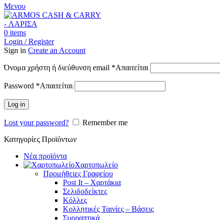
Μενου
0
items
Login / Register
Sign in
Create an Account
Όνομα χρήστη ή διεύθυνση email
*
Απαιτείται
Password
*
Απαιτείται
Log in
Lost your password?
Remember me
Κατηγορίες Προϊόντων
Νέα προϊόντα
Χαρτοπωλείο
Προμήθειες Γραφείου
Post It – Χαρτάκια
Σελιδοδείκτες
Κόλλες
Κολλητικές Ταινίες – Βάσεις
Συρραπτικά