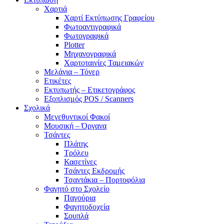
Χαρτιά
Χαρτί Εκτύπωσης Γραφείου
Φωτοαντιγραφικά
Φωτογραφικά
Plotter
Μηχανογραφικά
Χαρτοταινίες Ταμειακών
Μελάνια – Τόνερ
Ετικέτες
Εκτυπωτής – Ετικετογράφος
Εξοπλισμός POS / Scanners
Σχολικά
Μεγεθυντικοί Φακοί
Μουσική – Όργανα
Τσάντες
Πλάτης
Τρόλευ
Κασετίνες
Τσάντες Εκδρομής
Τσαντάκια – Πορτοφόλια
Φαγητό στο Σχολείο
Παγούρια
Φαγητοδοχεία
Σουπλά