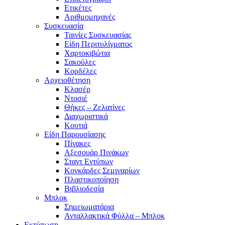
Ετικέτες
Αριθμομηχανές
Συσκευασία
Ταινίες Συσκευασίας
Είδη Περιτυλίγματος
Χαρτοκιβώτια
Σακούλες
Κορδέλες
Αρχειοθέτηση
Κλασέρ
Ντοσιέ
Θήκες – Ζελατίνες
Διαχωριστικά
Κουτιά
Είδη Παρουσίασης
Πίνακες
Αξεσουάρ Πινάκων
Σταντ Εντύπων
Κονκάρδες Σεμιναρίων
Πλαστικοποίηση
Βιβλιοδεσία
Μπλοκ
Σημειωματάρια
Ανταλλακτικά Φύλλα – Μπλοκ
Εκτύπωση