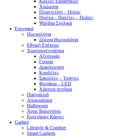
Κόλλες Εικαστικών
Χρώματα
Πλαστελίνη – Πηλός
Πινέλα – Παλέτες – Ποδιές
Ψαλίδια Σχολικά
Εποχιακά
Ημερολόγια
Ξύλινα Ημερολόγια
Εθνική Επέτειος
Χριστουγεννιάτικα
Αξεσουάρ
Γούρια
Διακόσμηση
Κορδέλες
Σακούλες – Τσάντες
Φωτάκια – LED
Χάρτινα ποτήρια
Πασχαλινά
Αποκριάτικα
Halloween
Άγιος Βαλεντίνος
Ευχετήριες Κάρτες
Gadget
Lifestyle & Comfort
Smart Gadgets