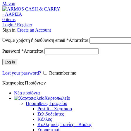
Μενου
0
items
Login / Register
Sign in
Create an Account
Όνομα χρήστη ή διεύθυνση email
*
Απαιτείται
Password
*
Απαιτείται
Log in
Lost your password?
Remember me
Κατηγορίες Προϊόντων
Νέα προϊόντα
Χαρτοπωλείο
Προμήθειες Γραφείου
Post It – Χαρτάκια
Σελιδοδείκτες
Κόλλες
Κολλητικές Ταινίες – Βάσεις
Συρραπτικά