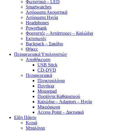
Φωτιστικά – LED
Smartwatches
Ασύρματα Ακουστικά
Ασύρματα Ηχεία
Headphones
Powerbank
Φορτιστές – Αντάπτορες – Καλώδια
Εκτυπωτές
Backpack – Σακίδιο
Θήκες
Περιφερειακά Υπολογιστών
Αποθήκευση
USB Stick
CD-DVD
Περιφερειακά
Πληκτρολόγια
Ποντίκια
Mousepad
Προϊόντα Καθαρισμού
Καλώδια – Adaptors – Ηχεία
Μικρόφωνα
Access Point – Δικτυακά
Είδη Πάρτυ
Κεριά
Μπαλόνια