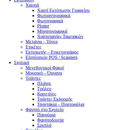
Χαρτιά
Χαρτί Εκτύπωσης Γραφείου
Φωτοαντιγραφικά
Φωτογραφικά
Plotter
Μηχανογραφικά
Χαρτοταινίες Ταμειακών
Μελάνια – Τόνερ
Ετικέτες
Εκτυπωτής – Ετικετογράφος
Εξοπλισμός POS / Scanners
Σχολικά
Μεγεθυντικοί Φακοί
Μουσική – Όργανα
Τσάντες
Πλάτης
Τρόλευ
Κασετίνες
Τσάντες Εκδρομής
Τσαντάκια – Πορτοφόλια
Φαγητό στο Σχολείο
Παγούρια
Φαγητοδοχεία
Σουπλά