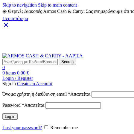
Skip to navigation
Skip to main content
☀️ Θερινές Διακοπές Armos Cash & Carry: Σας ενημερώνουμε ότι το
Περισσότερα
Δωρεάν Μεταφορικά για αγορές άνω των 49€
Search
0
0
items
0,00
€
Login / Register
Sign in
Create an Account
Όνομα χρήστη ή διεύθυνση email
*
Απαιτείται
Password
*
Απαιτείται
Log in
Lost your password?
Remember me