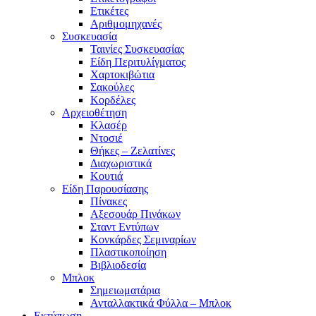
Ετικέτες
Αριθμομηχανές
Συσκευασία
Ταινίες Συσκευασίας
Είδη Περιτυλίγματος
Χαρτοκιβώτια
Σακούλες
Κορδέλες
Αρχειοθέτηση
Κλασέρ
Ντοσιέ
Θήκες – Ζελατίνες
Διαχωριστικά
Κουτιά
Είδη Παρουσίασης
Πίνακες
Αξεσουάρ Πινάκων
Σταντ Εντύπων
Κονκάρδες Σεμιναρίων
Πλαστικοποίηση
Βιβλιοδεσία
Μπλοκ
Σημειωματάρια
Ανταλλακτικά Φύλλα – Μπλοκ
Εκτύπωση