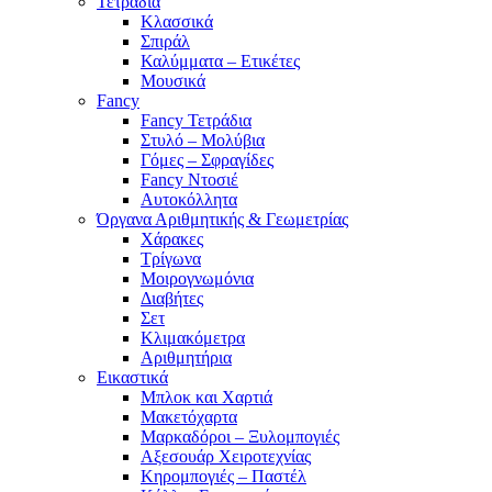
Τετράδια
Κλασσικά
Σπιράλ
Καλύμματα – Ετικέτες
Μουσικά
Fancy
Fancy Τετράδια
Στυλό – Μολύβια
Γόμες – Σφραγίδες
Fancy Ντοσιέ
Αυτοκόλλητα
Όργανα Αριθμητικής & Γεωμετρίας
Χάρακες
Τρίγωνα
Mοιρογνωμόνια
Διαβήτες
Σετ
Κλιμακόμετρα
Αριθμητήρια
Εικαστικά
Μπλοκ και Χαρτιά
Μακετόχαρτα
Μαρκαδόροι – Ξυλομπογιές
Αξεσουάρ Χειροτεχνίας
Κηρομπογιές – Παστέλ