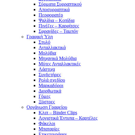
Σύρματα Συρραπτικού
Αποσυρραπτικά
Περφορατέρ
Ψαλίδια – Κοπίδια
Πινέζες – Καρφίτσες
Σφραγίδες – Ταμπόν
Γραφική Ύλη
Στυλό
Ανταλλακτικά
Μολύβια
Μηχανικά Μολύβια
Μύτες Ανταλλακτικές
Λάστιχα
Συνδετήρες
Ρολά σχεδίου
Μαρκαδόροι
Διορθωτικά
Γόμες
Ξύστρες
Οργάνωση Γραφείου
Κλιπ – Binder Clips
Λογιστικά Έντυπα – Καρτέλες
Φάκελοι
Μπαταρίες
Ετικετογράφοι