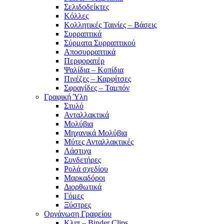
Σελιδοδείκτες
Κόλλες
Κολλητικές Ταινίες – Βάσεις
Συρραπτικά
Σύρματα Συρραπτικού
Αποσυρραπτικά
Περφορατέρ
Ψαλίδια – Κοπίδια
Πινέζες – Καρφίτσες
Σφραγίδες – Ταμπόν
Γραφική Ύλη
Στυλό
Ανταλλακτικά
Μολύβια
Μηχανικά Μολύβια
Μύτες Ανταλλακτικές
Λάστιχα
Συνδετήρες
Ρολά σχεδίου
Μαρκαδόροι
Διορθωτικά
Γόμες
Ξύστρες
Οργάνωση Γραφείου
Κλιπ – Binder Clips