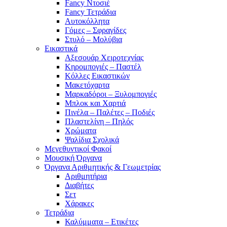
Fancy Ντοσιέ
Fancy Τετράδια
Αυτοκόλλητα
Γόμες – Σφραγίδες
Στυλό – Μολύβια
Εικαστικά
Αξεσουάρ Χειροτεχνίας
Κηρομπογιές – Παστέλ
Κόλλες Εικαστικών
Μακετόχαρτα
Μαρκαδόροι – Ξυλομπογιές
Μπλοκ και Χαρτιά
Πινέλα – Παλέτες – Ποδιές
Πλαστελίνη – Πηλός
Χρώματα
Ψαλίδια Σχολικά
Μεγεθυντικοί Φακοί
Μουσική Όργανα
Όργανα Αριθμητικής & Γεωμετρίας
Αριθμητήρια
Διαβήτες
Σετ
Χάρακες
Τετράδια
Καλύμματα – Ετικέτες