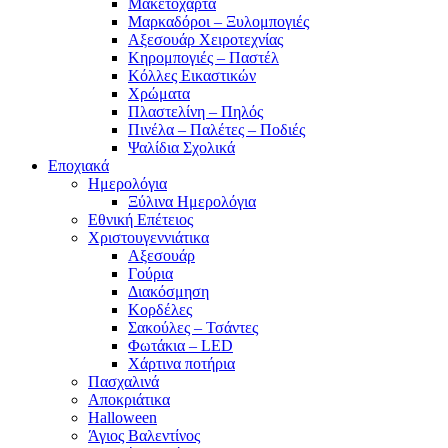
Μακετόχαρτα
Μαρκαδόροι – Ξυλομπογιές
Αξεσουάρ Χειροτεχνίας
Κηρομπογιές – Παστέλ
Κόλλες Εικαστικών
Χρώματα
Πλαστελίνη – Πηλός
Πινέλα – Παλέτες – Ποδιές
Ψαλίδια Σχολικά
Εποχιακά
Ημερολόγια
Ξύλινα Ημερολόγια
Εθνική Επέτειος
Χριστουγεννιάτικα
Αξεσουάρ
Γούρια
Διακόσμηση
Κορδέλες
Σακούλες – Τσάντες
Φωτάκια – LED
Χάρτινα ποτήρια
Πασχαλινά
Αποκριάτικα
Halloween
Άγιος Βαλεντίνος