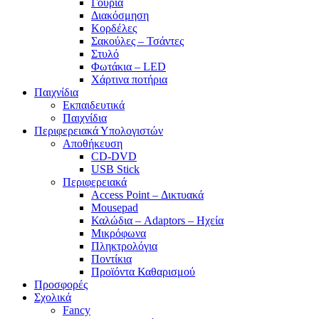
Γούρια
Διακόσμηση
Κορδέλες
Σακούλες – Τσάντες
Στυλό
Φωτάκια – LED
Χάρτινα ποτήρια
Παιχνίδια
Εκπαιδευτικά
Παιχνίδια
Περιφερειακά Υπολογιστών
Αποθήκευση
CD-DVD
USB Stick
Περιφερειακά
Access Point – Δικτυακά
Mousepad
Καλώδια – Adaptors – Ηχεία
Μικρόφωνα
Πληκτρολόγια
Ποντίκια
Προϊόντα Καθαρισμού
Προσφορές
Σχολικά
Fancy