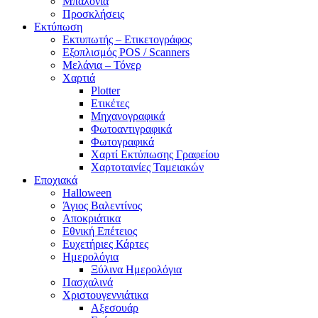
Μπαλόνια
Προσκλήσεις
Εκτύπωση
Εκτυπωτής – Ετικετογράφος
Εξοπλισμός POS / Scanners
Μελάνια – Τόνερ
Χαρτιά
Plotter
Ετικέτες
Μηχανογραφικά
Φωτοαντιγραφικά
Φωτογραφικά
Χαρτί Εκτύπωσης Γραφείου
Χαρτοταινίες Ταμειακών
Εποχιακά
Halloween
Άγιος Βαλεντίνος
Αποκριάτικα
Εθνική Επέτειος
Ευχετήριες Κάρτες
Ημερολόγια
Ξύλινα Ημερολόγια
Πασχαλινά
Χριστουγεννιάτικα
Αξεσουάρ