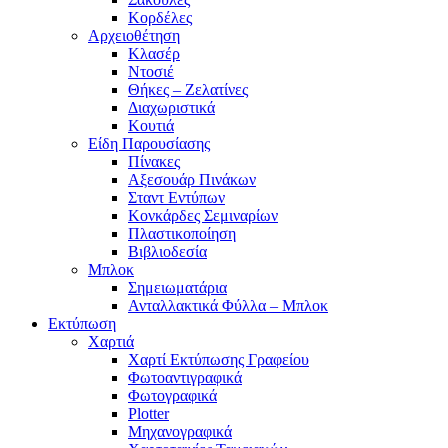
Κορδέλες
Αρχειοθέτηση
Κλασέρ
Ντοσιέ
Θήκες – Ζελατίνες
Διαχωριστικά
Κουτιά
Είδη Παρουσίασης
Πίνακες
Αξεσουάρ Πινάκων
Σταντ Εντύπων
Κονκάρδες Σεμιναρίων
Πλαστικοποίηση
Βιβλιοδεσία
Μπλοκ
Σημειωματάρια
Ανταλλακτικά Φύλλα – Μπλοκ
Εκτύπωση
Χαρτιά
Χαρτί Εκτύπωσης Γραφείου
Φωτοαντιγραφικά
Φωτογραφικά
Plotter
Μηχανογραφικά