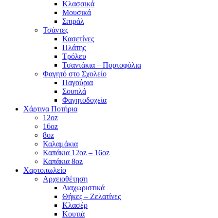
Κλασσικά
Μουσικά
Σπιράλ
Τσάντες
Κασετίνες
Πλάτης
Τρόλευ
Τσαντάκια – Πορτοφόλια
Φαγητό στο Σχολείο
Παγούρια
Σουπλά
Φαγητοδοχεία
Χάρτινα Ποτήρια
12oz
16oz
8oz
Καλαμάκια
Καπάκια 12oz – 16oz
Καπάκια 8oz
Χαρτοπωλείο
Αρχειοθέτηση
Διαχωριστικά
Θήκες – Ζελατίνες
Κλασέρ
Κουτιά