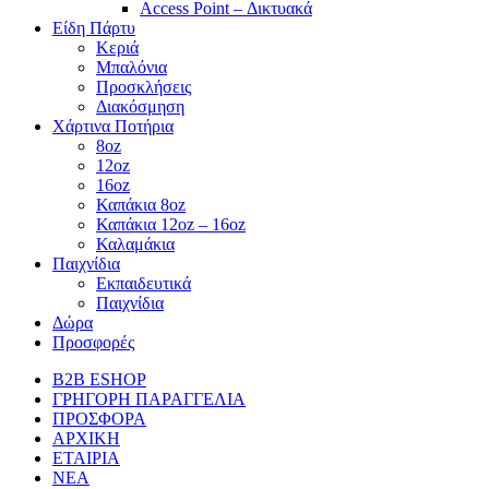
Access Point – Δικτυακά
Είδη Πάρτυ
Κεριά
Μπαλόνια
Προσκλήσεις
Διακόσμηση
Χάρτινα Ποτήρια
8oz
12oz
16oz
Καπάκια 8oz
Καπάκια 12oz – 16oz
Καλαμάκια
Παιχνίδια
Εκπαιδευτικά
Παιχνίδια
Δώρα
Προσφορές
B2B ESHOP
ΓΡΗΓΟΡΗ ΠΑΡΑΓΓΕΛΙΑ
ΠΡΟΣΦΟΡΑ
ΑΡΧΙΚΗ
ΕΤΑΙΡΙΑ
ΝΕΑ