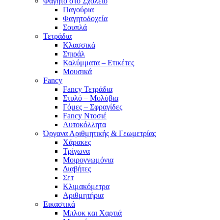
Φαγητό στο Σχολείο
Παγούρια
Φαγητοδοχεία
Σουπλά
Τετράδια
Κλασσικά
Σπιράλ
Καλύμματα – Ετικέτες
Μουσικά
Fancy
Fancy Τετράδια
Στυλό – Μολύβια
Γόμες – Σφραγίδες
Fancy Ντοσιέ
Αυτοκόλλητα
Όργανα Αριθμητικής & Γεωμετρίας
Χάρακες
Τρίγωνα
Mοιρογνωμόνια
Διαβήτες
Σετ
Κλιμακόμετρα
Αριθμητήρια
Εικαστικά
Μπλοκ και Χαρτιά