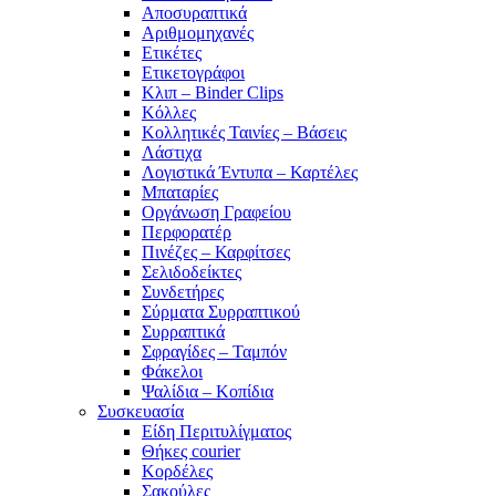
Αποσυραπτικά
Αριθμομηχανές
Ετικέτες
Ετικετογράφοι
Κλιπ – Binder Clips
Κόλλες
Κολλητικές Ταινίες – Βάσεις
Λάστιχα
Λογιστικά Έντυπα – Καρτέλες
Μπαταρίες
Οργάνωση Γραφείου
Περφορατέρ
Πινέζες – Καρφίτσες
Σελιδοδείκτες
Συνδετήρες
Σύρματα Συρραπτικού
Συρραπτικά
Σφραγίδες – Ταμπόν
Φάκελοι
Ψαλίδια – Κοπίδια
Συσκευασία
Είδη Περιτυλίγματος
Θήκες courier
Κορδέλες
Σακούλες