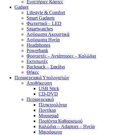
Ευχετήριες Κάρτες
Gadget
Lifestyle & Comfort
Smart Gadgets
Φωτιστικά – LED
Smartwatches
Ασύρματα Ακουστικά
Ασύρματα Ηχεία
Headphones
Powerbank
Φορτιστές – Αντάπτορες – Καλώδια
Εκτυπωτές
Backpack – Σακίδιο
Θήκες
Περιφερειακά Υπολογιστών
Αποθήκευση
USB Stick
CD-DVD
Περιφερειακά
Πληκτρολόγια
Ποντίκια
Mousepad
Προϊόντα Καθαρισμού
Καλώδια – Adaptors – Ηχεία
Μικρόφωνα