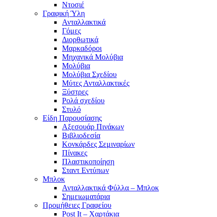
Ντοσιέ
Γραφική Ύλη
Ανταλλακτικά
Γόμες
Διορθωτικά
Μαρκαδόροι
Μηχανικά Μολύβια
Μολύβια
Μολύβια Σχεδίου
Μύτες Ανταλλακτικές
Ξύστρες
Ρολά σχεδίου
Στυλό
Είδη Παρουσίασης
Αξεσουάρ Πινάκων
Βιβλιοδεσία
Κονκάρδες Σεμιναρίων
Πίνακες
Πλαστικοποίηση
Σταντ Εντύπων
Μπλοκ
Ανταλλακτικά Φύλλα – Μπλοκ
Σημειωματάρια
Προμήθειες Γραφείου
Post It – Χαρτάκια