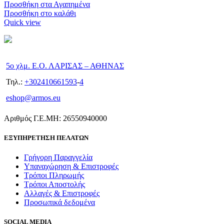
Προσθήκη στα Αγαπημένα
Προσθήκη στο καλάθι
Quick view
5ο χλμ. Ε.Ο. ΛΑΡΙΣΑΣ – ΑΘΗΝΑΣ
Τηλ.:
+302410661593
-
4
eshop@armos.eu
Αριθμός Γ.Ε.ΜΗ: 26550940000
ΕΞΥΠΗΡΕΤΗΣΗ ΠΕΛΑΤΩΝ
Γρήγορη Παραγγελία
Υπαναχώρηση & Επιστροφές
Τρόποι Πληρωμής
Τρόποι Αποστολής
Αλλαγές & Επιστροφές
Προσωπικά δεδομένα
SOCIAL MEDIA