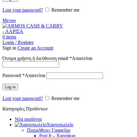
Lost your password?
Remember me
Μενου
0
items
Login / Register
Sign in
Create an Account
Όνομα χρήστη ή διεύθυνση email
*
Απαιτείται
Password
*
Απαιτείται
Log in
Lost your password?
Remember me
Κατηγορίες Προϊόντων
Νέα προϊόντα
Χαρτοπωλείο
Προμήθειες Γραφείου
Post It – Χαρτάκια