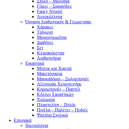
Στυλό – Μολύβια
Γόμες – Σφραγίδες
Fancy Ντοσιέ
Αυτοκόλλητα
Όργανα Αριθμητικής & Γεωμετρίας
Χάρακες
Τρίγωνα
Mοιρογνωμόνια
Διαβήτες
Σετ
Κλιμακόμετρα
Αριθμητήρια
Εικαστικά
Μπλοκ και Χαρτιά
Μακετόχαρτα
Μαρκαδόροι – Ξυλομπογιές
Αξεσουάρ Χειροτεχνίας
Κηρομπογιές – Παστέλ
Κόλλες Εικαστικών
Χρώματα
Πλαστελίνη – Πηλός
Πινέλα – Παλέτες – Ποδιές
Ψαλίδια Σχολικά
Εποχιακά
Ημερολόγια