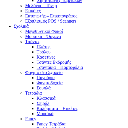
Χαρτοταινίες Ταμειακών
Μελάνια – Τόνερ
Ετικέτες
Εκτυπωτής – Ετικετογράφος
Εξοπλισμός POS / Scanners
Σχολικά
Μεγεθυντικοί Φακοί
Μουσική – Όργανα
Τσάντες
Πλάτης
Τρόλευ
Κασετίνες
Τσάντες Εκδρομής
Τσαντάκια – Πορτοφόλια
Φαγητό στο Σχολείο
Παγούρια
Φαγητοδοχεία
Σουπλά
Τετράδια
Κλασσικά
Σπιράλ
Καλύμματα – Ετικέτες
Μουσικά
Fancy
Fancy Τετράδια