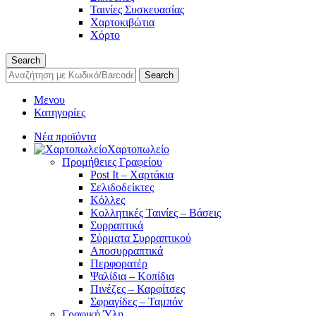
Ταινίες Συσκευασίας
Χαρτοκιβώτια
Χόρτο
Search
Search
Μενου
Κατηγορίες
Νέα προϊόντα
Χαρτοπωλείο
Προμήθειες Γραφείου
Post It – Χαρτάκια
Σελιδοδείκτες
Κόλλες
Κολλητικές Ταινίες – Βάσεις
Συρραπτικά
Σύρματα Συρραπτικού
Αποσυρραπτικά
Περφορατέρ
Ψαλίδια – Κοπίδια
Πινέζες – Καρφίτσες
Σφραγίδες – Ταμπόν
Γραφική Ύλη