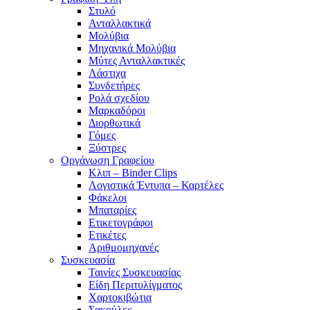
Στυλό
Ανταλλακτικά
Μολύβια
Μηχανικά Μολύβια
Μύτες Ανταλλακτικές
Λάστιχα
Συνδετήρες
Ρολά σχεδίου
Μαρκαδόροι
Διορθωτικά
Γόμες
Ξύστρες
Οργάνωση Γραφείου
Κλιπ – Binder Clips
Λογιστικά Έντυπα – Καρτέλες
Φάκελοι
Μπαταρίες
Ετικετογράφοι
Ετικέτες
Αριθμομηχανές
Συσκευασία
Ταινίες Συσκευασίας
Είδη Περιτυλίγματος
Χαρτοκιβώτια
Σακούλες