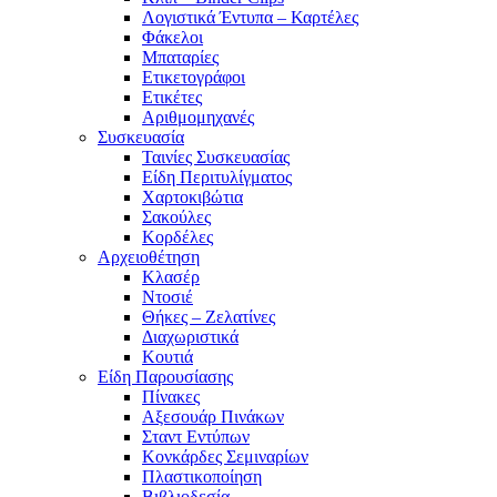
Λογιστικά Έντυπα – Καρτέλες
Φάκελοι
Μπαταρίες
Ετικετογράφοι
Ετικέτες
Αριθμομηχανές
Συσκευασία
Ταινίες Συσκευασίας
Είδη Περιτυλίγματος
Χαρτοκιβώτια
Σακούλες
Κορδέλες
Αρχειοθέτηση
Κλασέρ
Ντοσιέ
Θήκες – Ζελατίνες
Διαχωριστικά
Κουτιά
Είδη Παρουσίασης
Πίνακες
Αξεσουάρ Πινάκων
Σταντ Εντύπων
Κονκάρδες Σεμιναρίων
Πλαστικοποίηση
Βιβλιοδεσία