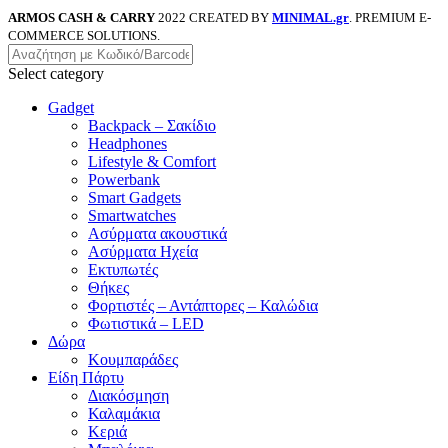
ARMOS CASH & CARRY
2022 CREATED BY
MINIMAL.gr
. PREMIUM E-
COMMERCE SOLUTIONS.
Select category
Gadget
Backpack – Σακίδιο
Headphones
Lifestyle & Comfort
Powerbank
Smart Gadgets
Smartwatches
Ασύρματα ακουστικά
Ασύρματα Ηχεία
Εκτυπωτές
Θήκες
Φορτιστές – Αντάπτορες – Καλώδια
Φωτιστικά – LED
Δώρα
Κουμπαράδες
Είδη Πάρτυ
Διακόσμηση
Καλαμάκια
Κεριά