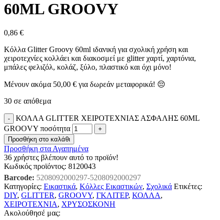
60ML GROOVY
0,86
€
Κόλλα Glitter Groovy 60ml ιδανική για σχολική χρήση και
χειροτεχνίες κολλάει και διακοσμεί με glitter χαρτί, χαρτόνια,
μπάλες φελιζόλ, κολάζ, ξύλο, πλαστικό και όχι μόνο!
Μένουν ακόμα
50,00
€
για δωρεάν μεταφορικά! 😔
30 σε απόθεμα
ΚΟΛΛΑ GLITTER ΧΕΙΡΟΤΕΧΝΙΑΣ ΑΣΦΑΛΗΣ 60ML
GROOVY ποσότητα
Προσθήκη στο καλάθι
Προσθήκη στα Αγαπημένα
36
χρήστες βλέπουν αυτό το προϊόν!
Κωδικός προϊόντος:
8120043
Barcode:
5208092000297-5208092000297
Κατηγορίες:
Εικαστικά
,
Κόλλες Εικαστικών
,
Σχολικά
Ετικέτες:
DIY
,
GLITTER
,
GROOVY
,
ΓΚΛΙΤΕΡ
,
ΚΟΛΛΑ
,
ΧΕΙΡΟΤΕΧΝΙΑ
,
ΧΡΥΣΟΣΚΟΝΗ
Ακολούθησέ μας: