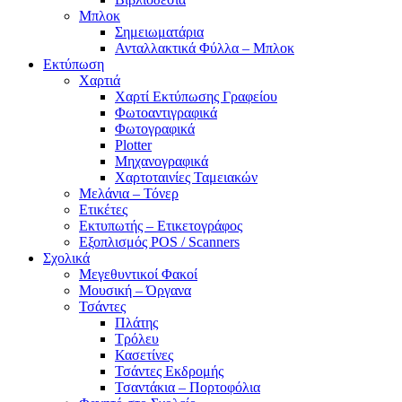
Μπλοκ
Σημειωματάρια
Ανταλλακτικά Φύλλα – Μπλοκ
Εκτύπωση
Χαρτιά
Χαρτί Εκτύπωσης Γραφείου
Φωτοαντιγραφικά
Φωτογραφικά
Plotter
Μηχανογραφικά
Χαρτοταινίες Ταμειακών
Μελάνια – Τόνερ
Ετικέτες
Εκτυπωτής – Ετικετογράφος
Εξοπλισμός POS / Scanners
Σχολικά
Μεγεθυντικοί Φακοί
Μουσική – Όργανα
Τσάντες
Πλάτης
Τρόλευ
Κασετίνες
Τσάντες Εκδρομής
Τσαντάκια – Πορτοφόλια