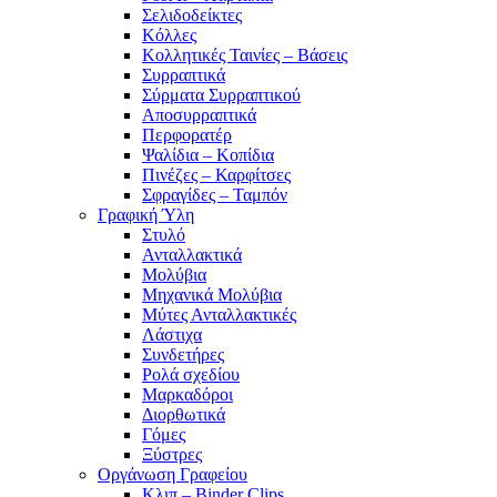
Σελιδοδείκτες
Κόλλες
Κολλητικές Ταινίες – Βάσεις
Συρραπτικά
Σύρματα Συρραπτικού
Αποσυρραπτικά
Περφορατέρ
Ψαλίδια – Κοπίδια
Πινέζες – Καρφίτσες
Σφραγίδες – Ταμπόν
Γραφική Ύλη
Στυλό
Ανταλλακτικά
Μολύβια
Μηχανικά Μολύβια
Μύτες Ανταλλακτικές
Λάστιχα
Συνδετήρες
Ρολά σχεδίου
Μαρκαδόροι
Διορθωτικά
Γόμες
Ξύστρες
Οργάνωση Γραφείου
Κλιπ – Binder Clips