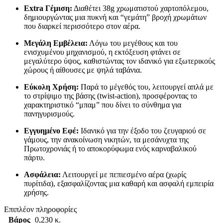
Extra Γέμιση:
Διαθέτει 38g χρωματιστού χαρτοπόλεμου,
δημιουργώντας μια πυκνή και “γεμάτη” βροχή χρωμάτων
που διαρκεί περισσότερο στον αέρα.
Μεγάλη Εμβέλεια:
Λόγω του μεγέθους και του
ενισχυμένου μηχανισμού, η εκτόξευση φτάνει σε
μεγαλύτερο ύψος, καθιστώντας τον ιδανικό για εξωτερικούς
χώρους ή αίθουσες με ψηλά ταβάνια.
Εύκολη Χρήση:
Παρά το μέγεθός του, λειτουργεί απλά με
το στρίψιμο της βάσης (twist-action), προσφέροντας το
χαρακτηριστικό “μπαμ” που δίνει το σύνθημα για
πανηγυρισμούς.
Εγγυημένο Εφέ:
Ιδανικό για την έξοδο του ζευγαριού σε
γάμους, την ανακοίνωση νικητών, τα μεσάνυχτα της
Πρωτοχρονιάς ή το αποκορύφωμα ενός καρναβαλικού
πάρτυ.
Ασφάλεια:
Λειτουργεί με πεπιεσμένο αέρα (χωρίς
πυρίτιδα), εξασφαλίζοντας μια καθαρή και ασφαλή εμπειρία
χρήσης.
Επιπλέον πληροφορίες
Βάρος
0,230 κ.