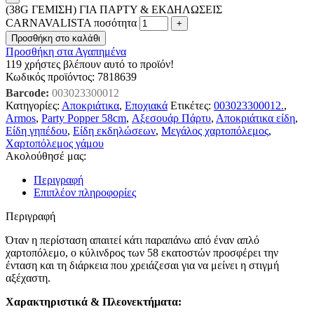
(38G ΓΕΜΙΣΗ) ΓΙΑ ΠΑΡΤΥ & ΕΚΔΗΛΩΣΕΙΣ
CARNAVALISTA ποσότητα
Προσθήκη στο καλάθι
Προσθήκη στα Αγαπημένα
119
χρήστες βλέπουν αυτό το προϊόν!
Κωδικός προϊόντος:
7818639
Barcode:
003023300012
Κατηγορίες:
Αποκριάτικα
,
Εποχιακά
Ετικέτες:
003023300012.
,
Armos
,
Party Popper 58cm
,
Αξεσουάρ Πάρτυ
,
Αποκριάτικα είδη
,
Είδη γηπέδου
,
Είδη εκδηλώσεων
,
Μεγάλος χαρτοπόλεμος
,
Χαρτοπόλεμος γάμου
Ακολούθησέ μας:
Περιγραφή
Επιπλέον πληροφορίες
Περιγραφή
Όταν η περίσταση απαιτεί κάτι παραπάνω από έναν απλό
χαρτοπόλεμο, ο κύλινδρος των 58 εκατοστών προσφέρει την
ένταση και τη διάρκεια που χρειάζεσαι για να μείνει η στιγμή
αξέχαστη.
Χαρακτηριστικά & Πλεονεκτήματα: