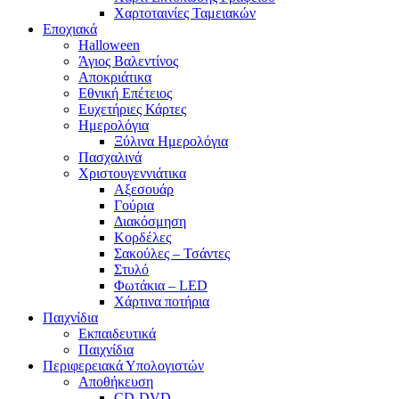
Χαρτοταινίες Ταμειακών
Εποχιακά
Halloween
Άγιος Βαλεντίνος
Αποκριάτικα
Εθνική Επέτειος
Ευχετήριες Κάρτες
Ημερολόγια
Ξύλινα Ημερολόγια
Πασχαλινά
Χριστουγεννιάτικα
Αξεσουάρ
Γούρια
Διακόσμηση
Κορδέλες
Σακούλες – Τσάντες
Στυλό
Φωτάκια – LED
Χάρτινα ποτήρια
Παιχνίδια
Εκπαιδευτικά
Παιχνίδια
Περιφερειακά Υπολογιστών
Αποθήκευση
CD-DVD