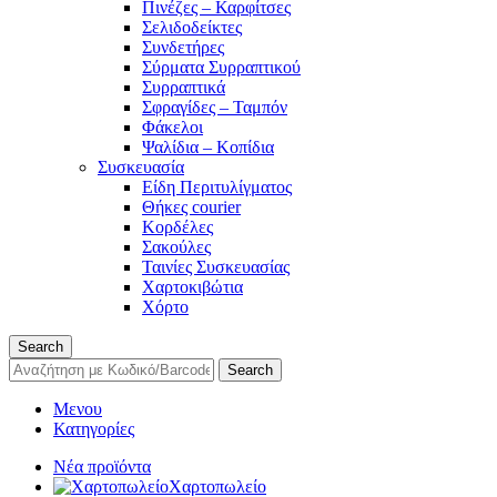
Πινέζες – Καρφίτσες
Σελιδοδείκτες
Συνδετήρες
Σύρματα Συρραπτικού
Συρραπτικά
Σφραγίδες – Ταμπόν
Φάκελοι
Ψαλίδια – Κοπίδια
Συσκευασία
Είδη Περιτυλίγματος
Θήκες courier
Κορδέλες
Σακούλες
Ταινίες Συσκευασίας
Χαρτοκιβώτια
Χόρτο
Search
Search
Μενου
Κατηγορίες
Νέα προϊόντα
Χαρτοπωλείο