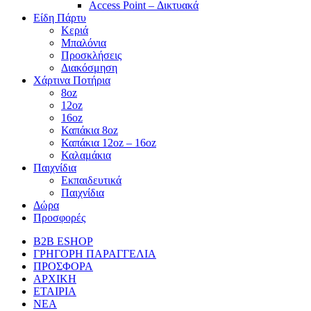
Access Point – Δικτυακά
Είδη Πάρτυ
Κεριά
Μπαλόνια
Προσκλήσεις
Διακόσμηση
Χάρτινα Ποτήρια
8oz
12oz
16oz
Καπάκια 8oz
Καπάκια 12oz – 16oz
Καλαμάκια
Παιχνίδια
Εκπαιδευτικά
Παιχνίδια
Δώρα
Προσφορές
B2B ESHOP
ΓΡΗΓΟΡΗ ΠΑΡΑΓΓΕΛΙΑ
ΠΡΟΣΦΟΡΑ
ΑΡΧΙΚΗ
ΕΤΑΙΡΙΑ
ΝΕΑ