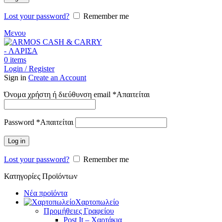
Lost your password?
Remember me
Μενου
0
items
Login / Register
Sign in
Create an Account
Όνομα χρήστη ή διεύθυνση email
*
Απαιτείται
Password
*
Απαιτείται
Log in
Lost your password?
Remember me
Κατηγορίες Προϊόντων
Νέα προϊόντα
Χαρτοπωλείο
Προμήθειες Γραφείου
Post It – Χαρτάκια