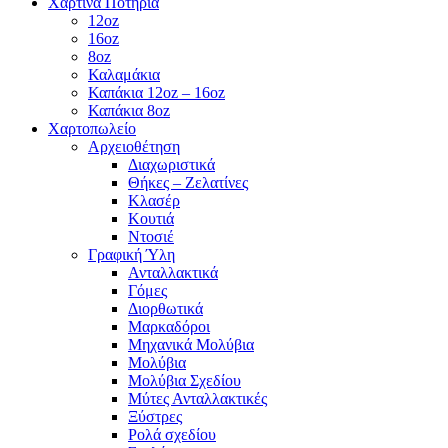
Χάρτινα Ποτήρια
12oz
16oz
8oz
Καλαμάκια
Καπάκια 12oz – 16oz
Καπάκια 8oz
Χαρτοπωλείο
Αρχειοθέτηση
Διαχωριστικά
Θήκες – Ζελατίνες
Κλασέρ
Κουτιά
Ντοσιέ
Γραφική Ύλη
Ανταλλακτικά
Γόμες
Διορθωτικά
Μαρκαδόροι
Μηχανικά Μολύβια
Μολύβια
Μολύβια Σχεδίου
Μύτες Ανταλλακτικές
Ξύστρες
Ρολά σχεδίου