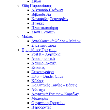
Στυλό
Είδη Παρουσίασης
Αξεσουάρ Πινάκων
Βιβλιοδεσία
Κονκάρδες Σεμιναρίων
Πίνακες
Πλαστικοποίηση
Σταντ Εντύπων
Μπλοκ
Ανταλλακτικά Φύλλα – Μπλοκ
Σημειωματάρια
Προμήθειες Γραφείου
Post It – Χαρτάκια
Αποσυραπτικά
Αριθμομηχανές
Ετικέτες
Ετικετογράφοι
Κλιπ – Binder Clips
Κόλλες
Κολλητικές Ταινίες – Βάσεις
Λάστιχα
Λογιστικά Έντυπα – Καρτέλες
Μπαταρίες
Οργάνωση Γραφείου
Περφορατέρ