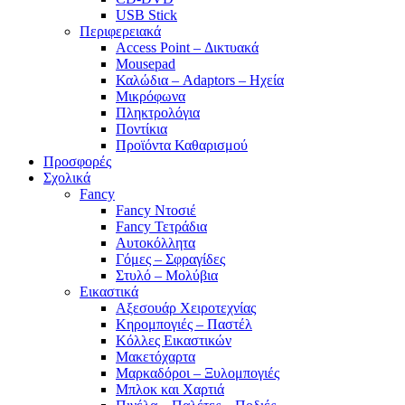
USB Stick
Περιφερειακά
Access Point – Δικτυακά
Mousepad
Καλώδια – Adaptors – Ηχεία
Μικρόφωνα
Πληκτρολόγια
Ποντίκια
Προϊόντα Καθαρισμού
Προσφορές
Σχολικά
Fancy
Fancy Ντοσιέ
Fancy Τετράδια
Αυτοκόλλητα
Γόμες – Σφραγίδες
Στυλό – Μολύβια
Εικαστικά
Αξεσουάρ Χειροτεχνίας
Κηρομπογιές – Παστέλ
Κόλλες Εικαστικών
Μακετόχαρτα
Μαρκαδόροι – Ξυλομπογιές
Μπλοκ και Χαρτιά