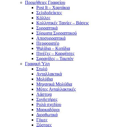
Προμήθειες Γραφείου
Post It – Χαρτάκια
Σελιδοδείκτες
Κόλλες
Κολλητικές Ταινίες – Βάσεις
Συρραπτικά
Σύρματα Συρραπτικού
Αποσυρραπτικά
Περφορατέρ
Ψαλίδια – Κοπίδια
Πινέζες – Καρφίτσες
Σφραγίδες – Ταμπόν
Γραφική Ύλη
Στυλό
Ανταλλακτικά
Μολύβια
Μηχανικά Μολύβια
Μύτες Ανταλλακτικές
Λάστιχα
Συνδετήρες
Ρολά σχεδίου
Μαρκαδόροι
Διορθωτικά
Γόμες
Ξύστρες