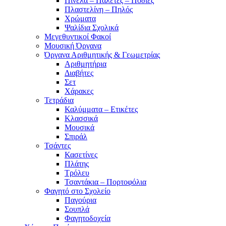
Πινέλα – Παλέτες – Ποδιές
Πλαστελίνη – Πηλός
Χρώματα
Ψαλίδια Σχολικά
Μεγεθυντικοί Φακοί
Μουσική Όργανα
Όργανα Αριθμητικής & Γεωμετρίας
Αριθμητήρια
Διαβήτες
Σετ
Χάρακες
Τετράδια
Καλύμματα – Ετικέτες
Κλασσικά
Μουσικά
Σπιράλ
Τσάντες
Κασετίνες
Πλάτης
Τρόλευ
Τσαντάκια – Πορτοφόλια
Φαγητό στο Σχολείο
Παγούρια
Σουπλά
Φαγητοδοχεία