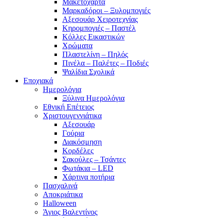
Μακετόχαρτα
Μαρκαδόροι – Ξυλομπογιές
Αξεσουάρ Χειροτεχνίας
Κηρομπογιές – Παστέλ
Κόλλες Εικαστικών
Χρώματα
Πλαστελίνη – Πηλός
Πινέλα – Παλέτες – Ποδιές
Ψαλίδια Σχολικά
Εποχιακά
Ημερολόγια
Ξύλινα Ημερολόγια
Εθνική Επέτειος
Χριστουγεννιάτικα
Αξεσουάρ
Γούρια
Διακόσμηση
Κορδέλες
Σακούλες – Τσάντες
Φωτάκια – LED
Χάρτινα ποτήρια
Πασχαλινά
Αποκριάτικα
Halloween
Άγιος Βαλεντίνος