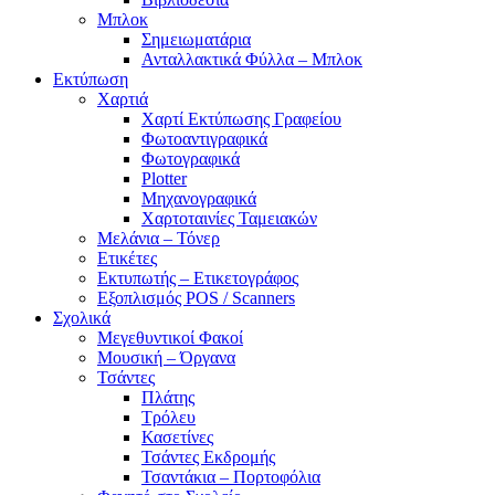
Μπλοκ
Σημειωματάρια
Ανταλλακτικά Φύλλα – Μπλοκ
Εκτύπωση
Χαρτιά
Χαρτί Εκτύπωσης Γραφείου
Φωτοαντιγραφικά
Φωτογραφικά
Plotter
Μηχανογραφικά
Χαρτοταινίες Ταμειακών
Μελάνια – Τόνερ
Ετικέτες
Εκτυπωτής – Ετικετογράφος
Εξοπλισμός POS / Scanners
Σχολικά
Μεγεθυντικοί Φακοί
Μουσική – Όργανα
Τσάντες
Πλάτης
Τρόλευ
Κασετίνες
Τσάντες Εκδρομής
Τσαντάκια – Πορτοφόλια