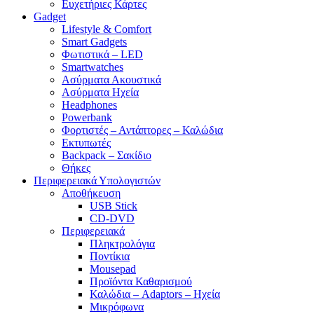
Ευχετήριες Κάρτες
Gadget
Lifestyle & Comfort
Smart Gadgets
Φωτιστικά – LED
Smartwatches
Ασύρματα Ακουστικά
Ασύρματα Ηχεία
Headphones
Powerbank
Φορτιστές – Αντάπτορες – Καλώδια
Εκτυπωτές
Backpack – Σακίδιο
Θήκες
Περιφερειακά Υπολογιστών
Αποθήκευση
USB Stick
CD-DVD
Περιφερειακά
Πληκτρολόγια
Ποντίκια
Mousepad
Προϊόντα Καθαρισμού
Καλώδια – Adaptors – Ηχεία
Μικρόφωνα