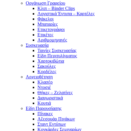
Οργάνωση Γραφείου
Κλιπ – Binder Clips
Λογιστικά Έντυπα – Καρτέλες
Φάκελοι
Μπαταρίες
Ετικετογράφοι
Ετικέτες
Αριθμομηχανές
Συσκευασία
Ταινίες Συσκευασίας
Είδη Περιτυλίγματος
Χαρτοκιβώτια
Σακούλες
Κορδέλες
Αρχειοθέτηση
Κλασέρ
Ντοσιέ
Θήκες – Ζελατίνες
Διαχωριστικά
Κουτιά
Είδη Παρουσίασης
Πίνακες
Αξεσουάρ Πινάκων
Σταντ Εντύπων
Κονκάρδες Σεμιναρίων