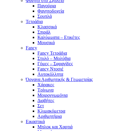
Φαγητό στο Σχολείο
Παγούρια
Φαγητοδοχεία
Σουπλά
Τετράδια
Κλασσικά
Σπιράλ
Καλύμματα – Ετικέτες
Μουσικά
Fancy
Fancy Τετράδια
Στυλό – Μολύβια
Γόμες – Σφραγίδες
Fancy Ντοσιέ
Αυτοκόλλητα
Όργανα Αριθμητικής & Γεωμετρίας
Χάρακες
Τρίγωνα
Mοιρογνωμόνια
Διαβήτες
Σετ
Κλιμακόμετρα
Αριθμητήρια
Εικαστικά
Μπλοκ και Χαρτιά