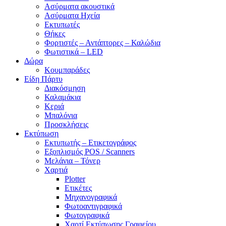
Ασύρματα ακουστικά
Ασύρματα Ηχεία
Εκτυπωτές
Θήκες
Φορτιστές – Αντάπτορες – Καλώδια
Φωτιστικά – LED
Δώρα
Κουμπαράδες
Είδη Πάρτυ
Διακόσμηση
Καλαμάκια
Κεριά
Μπαλόνια
Προσκλήσεις
Εκτύπωση
Εκτυπωτής – Ετικετογράφος
Εξοπλισμός POS / Scanners
Μελάνια – Τόνερ
Χαρτιά
Plotter
Ετικέτες
Μηχανογραφικά
Φωτοαντιγραφικά
Φωτογραφικά
Χαρτί Εκτύπωσης Γραφείου