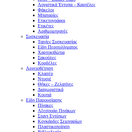
Λογιστικά Έντυπα – Καρτέλες
Φάκελοι
Μπαταρίες
Ετικετογράφοι
Ετικέτες
Αριθμομηχανές
Συσκευασία
Ταινίες Συσκευασίας
Είδη Περιτυλίγματος
Χαρτοκιβώτια
Σακούλες
Κορδέλες
Αρχειοθέτηση
Κλασέρ
Ντοσιέ
Θήκες – Ζελατίνες
Διαχωριστικά
Κουτιά
Είδη Παρουσίασης
Πίνακες
Αξεσουάρ Πινάκων
Σταντ Εντύπων
Κονκάρδες Σεμιναρίων
Πλαστικοποίηση
Βιβλιοδεσία