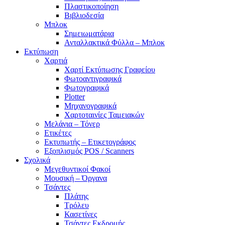
Πλαστικοποίηση
Βιβλιοδεσία
Μπλοκ
Σημειωματάρια
Ανταλλακτικά Φύλλα – Μπλοκ
Εκτύπωση
Χαρτιά
Χαρτί Εκτύπωσης Γραφείου
Φωτοαντιγραφικά
Φωτογραφικά
Plotter
Μηχανογραφικά
Χαρτοταινίες Ταμειακών
Μελάνια – Τόνερ
Ετικέτες
Εκτυπωτής – Ετικετογράφος
Εξοπλισμός POS / Scanners
Σχολικά
Μεγεθυντικοί Φακοί
Μουσική – Όργανα
Τσάντες
Πλάτης
Τρόλευ
Κασετίνες
Τσάντες Εκδρομής