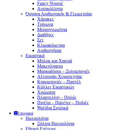
Fancy Ντοσιέ
Αυτοκόλλητα
Όργανα Αριθμητικής & Γεωμετρίας
Χάρακες
Τρίγωνα
Mοιρογνωμόνια
Διαβήτες
Σετ
Κλιμακόμετρα
Αριθμητήρια
Εικαστικά
Μπλοκ και Χαρτιά
Μακετόχαρτα
Μαρκαδόροι – Ξυλομπογιές
Αξεσουάρ Χειροτεχνίας
Κηρομπογιές – Παστέλ
Κόλλες Εικαστικών
Χρώματα
Πλαστελίνη – Πηλός
Πινέλα – Παλέτες – Ποδιές
Ψαλίδια Σχολικά
Εποχιακά
Ημερολόγια
Ξύλινα Ημερολόγια
Εθνική Επέτειος