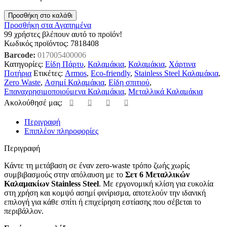
Προσθήκη στο καλάθι
Προσθήκη στα Αγαπημένα
99
χρήστες βλέπουν αυτό το προϊόν!
Κωδικός προϊόντος:
7818408
Barcode:
017005400006
Κατηγορίες:
Είδη Πάρτυ
,
Καλαμάκια
,
Καλαμάκια
,
Χάρτινα
Ποτήρια
Ετικέτες:
Armos
,
Eco-friendly
,
Stainless Steel Καλαμάκια
,
Zero Waste
,
Ασημί Καλαμάκια
,
Είδη σπιτιού
,
Επαναχρησιμοποιούμενα Καλαμάκια
,
Μεταλλικά Καλαμάκια
Ακολούθησέ μας:
Περιγραφή
Επιπλέον πληροφορίες
Περιγραφή
Κάντε τη μετάβαση σε έναν zero-waste τρόπο ζωής χωρίς
συμβιβασμούς στην απόλαυση με το
Σετ 6 Μεταλλικών
Καλαμακίων Stainless Steel
. Με εργονομική κλίση για ευκολία
στη χρήση και κομψό ασημί φινίρισμα, αποτελούν την ιδανική
επιλογή για κάθε σπίτι ή επιχείρηση εστίασης που σέβεται το
περιβάλλον.