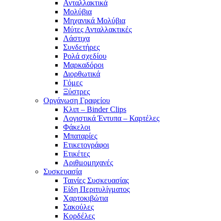
Ανταλλακτικά
Μολύβια
Μηχανικά Μολύβια
Μύτες Ανταλλακτικές
Λάστιχα
Συνδετήρες
Ρολά σχεδίου
Μαρκαδόροι
Διορθωτικά
Γόμες
Ξύστρες
Οργάνωση Γραφείου
Κλιπ – Binder Clips
Λογιστικά Έντυπα – Καρτέλες
Φάκελοι
Μπαταρίες
Ετικετογράφοι
Ετικέτες
Αριθμομηχανές
Συσκευασία
Ταινίες Συσκευασίας
Είδη Περιτυλίγματος
Χαρτοκιβώτια
Σακούλες
Κορδέλες