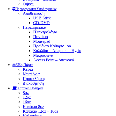
Θήκες
Περιφερειακά Υπολογιστών
Αποθήκευση
USB Stick
CD-DVD
Περιφερειακά
Πληκτρολόγια
Ποντίκια
Mousepad
Προϊόντα Καθαρισμού
Καλώδια – Adaptors – Ηχεία
Μικρόφωνα
Access Point – Δικτυακά
Είδη Πάρτυ
Κεριά
Μπαλόνια
Προσκλήσεις
Διακόσμηση
Χάρτινα Ποτήρια
8oz
12oz
16oz
Καπάκια 8oz
Καπάκια 12oz – 16oz
Καλαμάκια