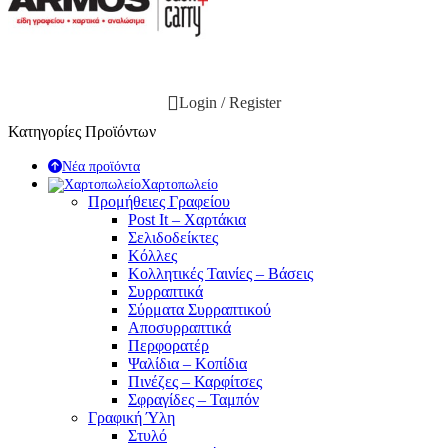
Login / Register
Κατηγορίες Προϊόντων
Νέα προϊόντα
Χαρτοπωλείο
Προμήθειες Γραφείου
Post It – Χαρτάκια
Σελιδοδείκτες
Κόλλες
Κολλητικές Ταινίες – Βάσεις
Συρραπτικά
Σύρματα Συρραπτικού
Αποσυρραπτικά
Περφορατέρ
Ψαλίδια – Κοπίδια
Πινέζες – Καρφίτσες
Σφραγίδες – Ταμπόν
Γραφική Ύλη
Στυλό