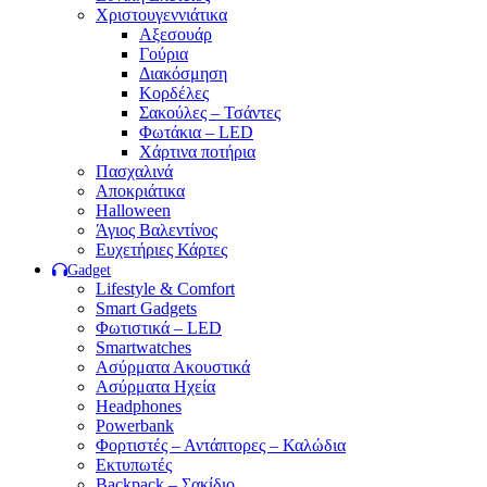
Χριστουγεννιάτικα
Αξεσουάρ
Γούρια
Διακόσμηση
Κορδέλες
Σακούλες – Τσάντες
Φωτάκια – LED
Χάρτινα ποτήρια
Πασχαλινά
Αποκριάτικα
Halloween
Άγιος Βαλεντίνος
Ευχετήριες Κάρτες
Gadget
Lifestyle & Comfort
Smart Gadgets
Φωτιστικά – LED
Smartwatches
Ασύρματα Ακουστικά
Ασύρματα Ηχεία
Headphones
Powerbank
Φορτιστές – Αντάπτορες – Καλώδια
Εκτυπωτές
Backpack – Σακίδιο