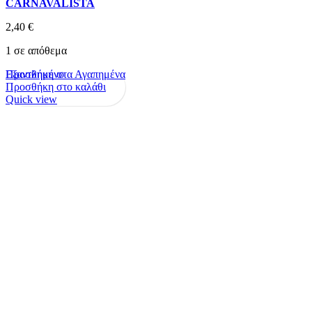
CARNAVALISTA
2,40
€
1 σε απόθεμα
Προσθήκη στα Αγαπημένα
Εξαντλημένο
Προσθήκη στο καλάθι
Quick view