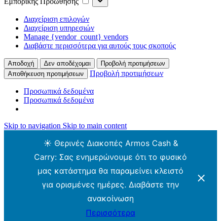
Εμπορικής Προώθησης
Προώθησης
Διαχείριση επιλογών
Διαχείριση υπηρεσιών
Manage {vendor_count} vendors
Διαβάστε περισσότερα για αυτούς τους σκοπούς
Αποδοχή
Δεν αποδέχομαι
Προβολή προτιμήσεων
Προβολή προτιμήσεων
Αποθήκευση προτιμήσεων
Προσωπικά δεδομένα
Προσωπικά δεδομένα
Skip to navigation
Skip to main content
☀️ Θερινές Διακοπές Armos Cash &
Carry: Σας ενημερώνουμε ότι το φυσικό
μας κατάστημα θα παραμείνει κλειστό
για ορισμένες ημέρες. Διαβάστε την
ανακοίνωση
Περισσότερα