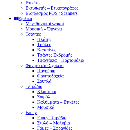
Ετικέτες
Εκτυπωτής – Ετικετογράφος
Εξοπλισμός POS / Scanners
Σχολικά
Μεγεθυντικοί Φακοί
Μουσική – Όργανα
Τσάντες
Πλάτης
Τρόλευ
Κασετίνες
Τσάντες Εκδρομής
Τσαντάκια – Πορτοφόλια
Φαγητό στο Σχολείο
Παγούρια
Φαγητοδοχεία
Σουπλά
Τετράδια
Κλασσικά
Σπιράλ
Καλύμματα – Ετικέτες
Μουσικά
Fancy
Fancy Τετράδια
Στυλό – Μολύβια
Γόμες – Σφραγίδες