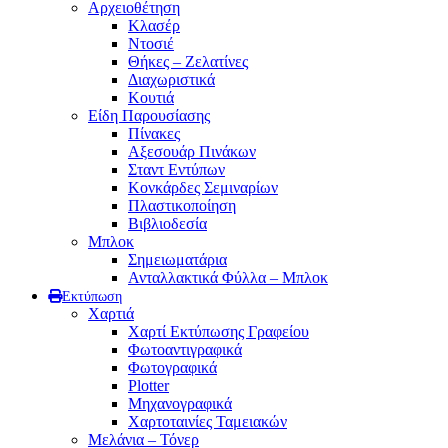
Αρχειοθέτηση
Κλασέρ
Ντοσιέ
Θήκες – Ζελατίνες
Διαχωριστικά
Κουτιά
Είδη Παρουσίασης
Πίνακες
Αξεσουάρ Πινάκων
Σταντ Εντύπων
Κονκάρδες Σεμιναρίων
Πλαστικοποίηση
Βιβλιοδεσία
Μπλοκ
Σημειωματάρια
Ανταλλακτικά Φύλλα – Μπλοκ
Εκτύπωση
Χαρτιά
Χαρτί Εκτύπωσης Γραφείου
Φωτοαντιγραφικά
Φωτογραφικά
Plotter
Μηχανογραφικά
Χαρτοταινίες Ταμειακών
Μελάνια – Τόνερ