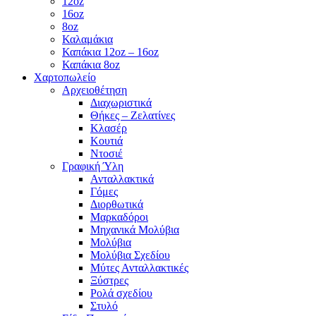
12oz
16oz
8oz
Καλαμάκια
Καπάκια 12oz – 16oz
Καπάκια 8oz
Χαρτοπωλείο
Αρχειοθέτηση
Διαχωριστικά
Θήκες – Ζελατίνες
Κλασέρ
Κουτιά
Ντοσιέ
Γραφική Ύλη
Ανταλλακτικά
Γόμες
Διορθωτικά
Μαρκαδόροι
Μηχανικά Μολύβια
Μολύβια
Μολύβια Σχεδίου
Μύτες Ανταλλακτικές
Ξύστρες
Ρολά σχεδίου
Στυλό