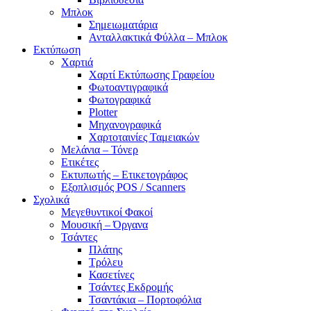
Μπλοκ
Σημειωματάρια
Ανταλλακτικά Φύλλα – Μπλοκ
Εκτύπωση
Χαρτιά
Χαρτί Εκτύπωσης Γραφείου
Φωτοαντιγραφικά
Φωτογραφικά
Plotter
Μηχανογραφικά
Χαρτοταινίες Ταμειακών
Μελάνια – Τόνερ
Ετικέτες
Εκτυπωτής – Ετικετογράφος
Εξοπλισμός POS / Scanners
Σχολικά
Μεγεθυντικοί Φακοί
Μουσική – Όργανα
Τσάντες
Πλάτης
Τρόλευ
Κασετίνες
Τσάντες Εκδρομής
Τσαντάκια – Πορτοφόλια