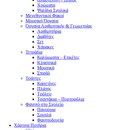
Χρώματα
Ψαλίδια Σχολικά
Μεγεθυντικοί Φακοί
Μουσική Όργανα
Όργανα Αριθμητικής & Γεωμετρίας
Αριθμητήρια
Διαβήτες
Σετ
Χάρακες
Τετράδια
Καλύμματα – Ετικέτες
Κλασσικά
Μουσικά
Σπιράλ
Τσάντες
Κασετίνες
Πλάτης
Τρόλευ
Τσαντάκια – Πορτοφόλια
Φαγητό στο Σχολείο
Παγούρια
Σουπλά
Φαγητοδοχεία
Χάρτινα Ποτήρια