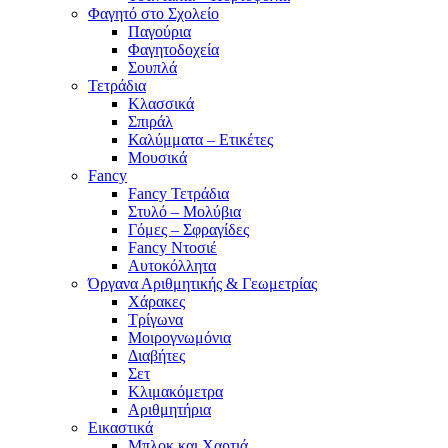
Φαγητό στο Σχολείο
Παγούρια
Φαγητοδοχεία
Σουπλά
Τετράδια
Κλασσικά
Σπιράλ
Καλύμματα – Ετικέτες
Μουσικά
Fancy
Fancy Τετράδια
Στυλό – Μολύβια
Γόμες – Σφραγίδες
Fancy Ντοσιέ
Αυτοκόλλητα
Όργανα Αριθμητικής & Γεωμετρίας
Χάρακες
Τρίγωνα
Mοιρογνωμόνια
Διαβήτες
Σετ
Κλιμακόμετρα
Αριθμητήρια
Εικαστικά
Μπλοκ και Χαρτιά