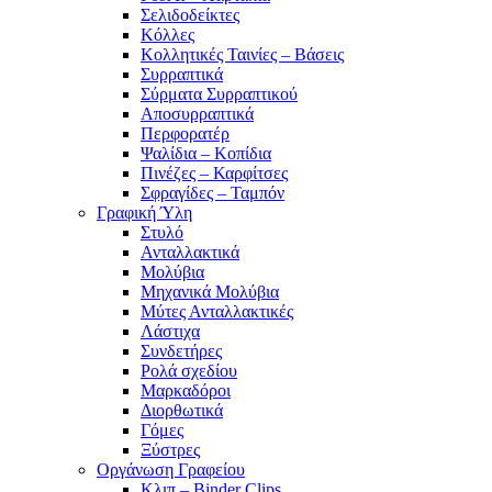
Σελιδοδείκτες
Κόλλες
Κολλητικές Ταινίες – Βάσεις
Συρραπτικά
Σύρματα Συρραπτικού
Αποσυρραπτικά
Περφορατέρ
Ψαλίδια – Κοπίδια
Πινέζες – Καρφίτσες
Σφραγίδες – Ταμπόν
Γραφική Ύλη
Στυλό
Ανταλλακτικά
Μολύβια
Μηχανικά Μολύβια
Μύτες Ανταλλακτικές
Λάστιχα
Συνδετήρες
Ρολά σχεδίου
Μαρκαδόροι
Διορθωτικά
Γόμες
Ξύστρες
Οργάνωση Γραφείου
Κλιπ – Binder Clips