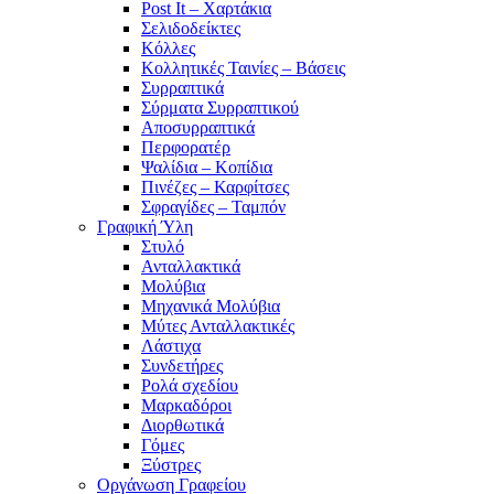
Post It – Χαρτάκια
Σελιδοδείκτες
Κόλλες
Κολλητικές Ταινίες – Βάσεις
Συρραπτικά
Σύρματα Συρραπτικού
Αποσυρραπτικά
Περφορατέρ
Ψαλίδια – Κοπίδια
Πινέζες – Καρφίτσες
Σφραγίδες – Ταμπόν
Γραφική Ύλη
Στυλό
Ανταλλακτικά
Μολύβια
Μηχανικά Μολύβια
Μύτες Ανταλλακτικές
Λάστιχα
Συνδετήρες
Ρολά σχεδίου
Μαρκαδόροι
Διορθωτικά
Γόμες
Ξύστρες
Οργάνωση Γραφείου