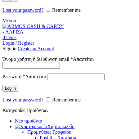
Lost your password?
Remember me
Μενου
0
items
Login / Register
Sign in
Create an Account
Όνομα χρήστη ή διεύθυνση email
*
Απαιτείται
Password
*
Απαιτείται
Log in
Lost your password?
Remember me
Κατηγορίες Προϊόντων
Νέα προϊόντα
Χαρτοπωλείο
Προμήθειες Γραφείου
Post It – Χαρτάκια