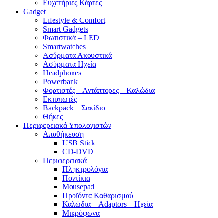
Ευχετήριες Κάρτες
Gadget
Lifestyle & Comfort
Smart Gadgets
Φωτιστικά – LED
Smartwatches
Ασύρματα Ακουστικά
Ασύρματα Ηχεία
Headphones
Powerbank
Φορτιστές – Αντάπτορες – Καλώδια
Εκτυπωτές
Backpack – Σακίδιο
Θήκες
Περιφερειακά Υπολογιστών
Αποθήκευση
USB Stick
CD-DVD
Περιφερειακά
Πληκτρολόγια
Ποντίκια
Mousepad
Προϊόντα Καθαρισμού
Καλώδια – Adaptors – Ηχεία
Μικρόφωνα