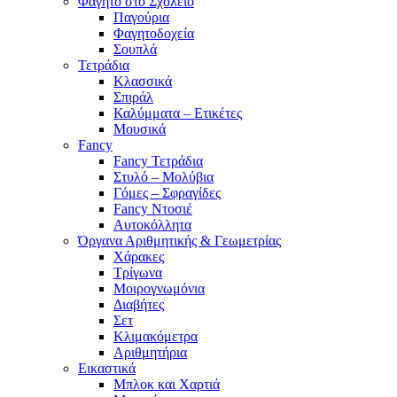
Φαγητό στο Σχολείο
Παγούρια
Φαγητοδοχεία
Σουπλά
Τετράδια
Κλασσικά
Σπιράλ
Καλύμματα – Ετικέτες
Μουσικά
Fancy
Fancy Τετράδια
Στυλό – Μολύβια
Γόμες – Σφραγίδες
Fancy Ντοσιέ
Αυτοκόλλητα
Όργανα Αριθμητικής & Γεωμετρίας
Χάρακες
Τρίγωνα
Mοιρογνωμόνια
Διαβήτες
Σετ
Κλιμακόμετρα
Αριθμητήρια
Εικαστικά
Μπλοκ και Χαρτιά