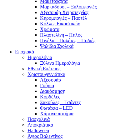
Μακετόχαρτα
Μαρκαδόροι – Ξυλομπογιές
Αξεσουάρ Χειροτεχνίας
Κηρομπογιές – Παστέλ
Κόλλες Εικαστικών
Χρώματα
Πλαστελίνη – Πηλός
Πινέλα – Παλέτες – Ποδιές
Ψαλίδια Σχολικά
Εποχιακά
Ημερολόγια
Ξύλινα Ημερολόγια
Εθνική Επέτειος
Χριστουγεννιάτικα
Αξεσουάρ
Γούρια
Διακόσμηση
Κορδέλες
Σακούλες – Τσάντες
Φωτάκια – LED
Χάρτινα ποτήρια
Πασχαλινά
Αποκριάτικα
Halloween
Άγιος Βαλεντίνος