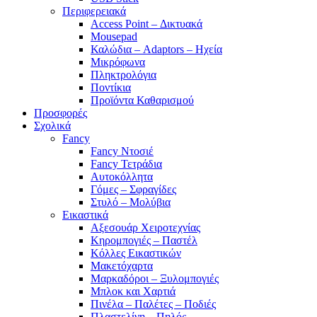
Περιφερειακά
Access Point – Δικτυακά
Mousepad
Καλώδια – Adaptors – Ηχεία
Μικρόφωνα
Πληκτρολόγια
Ποντίκια
Προϊόντα Καθαρισμού
Προσφορές
Σχολικά
Fancy
Fancy Ντοσιέ
Fancy Τετράδια
Αυτοκόλλητα
Γόμες – Σφραγίδες
Στυλό – Μολύβια
Εικαστικά
Αξεσουάρ Χειροτεχνίας
Κηρομπογιές – Παστέλ
Κόλλες Εικαστικών
Μακετόχαρτα
Μαρκαδόροι – Ξυλομπογιές
Μπλοκ και Χαρτιά
Πινέλα – Παλέτες – Ποδιές
Πλαστελίνη – Πηλός