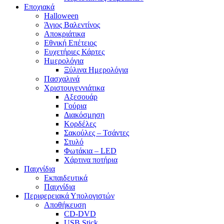
Εποχιακά
Halloween
Άγιος Βαλεντίνος
Αποκριάτικα
Εθνική Επέτειος
Ευχετήριες Κάρτες
Ημερολόγια
Ξύλινα Ημερολόγια
Πασχαλινά
Χριστουγεννιάτικα
Αξεσουάρ
Γούρια
Διακόσμηση
Κορδέλες
Σακούλες – Τσάντες
Στυλό
Φωτάκια – LED
Χάρτινα ποτήρια
Παιχνίδια
Εκπαιδευτικά
Παιχνίδια
Περιφερειακά Υπολογιστών
Αποθήκευση
CD-DVD
USB Stick