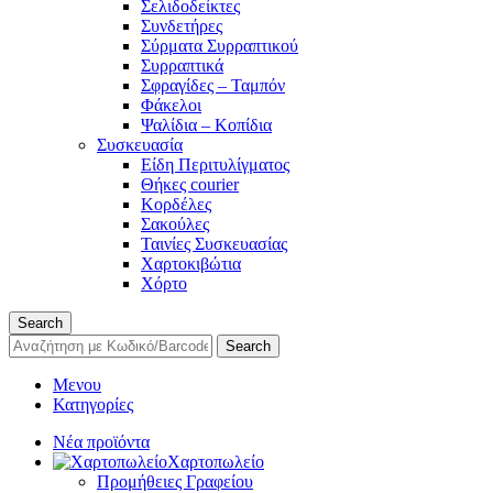
Σελιδοδείκτες
Συνδετήρες
Σύρματα Συρραπτικού
Συρραπτικά
Σφραγίδες – Ταμπόν
Φάκελοι
Ψαλίδια – Κοπίδια
Συσκευασία
Είδη Περιτυλίγματος
Θήκες courier
Κορδέλες
Σακούλες
Ταινίες Συσκευασίας
Χαρτοκιβώτια
Χόρτο
Search
Search
Μενου
Κατηγορίες
Νέα προϊόντα
Χαρτοπωλείο
Προμήθειες Γραφείου