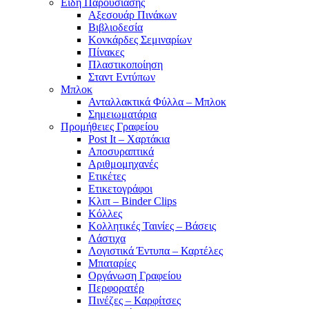
Είδη Παρουσίασης
Αξεσουάρ Πινάκων
Βιβλιοδεσία
Κονκάρδες Σεμιναρίων
Πίνακες
Πλαστικοποίηση
Σταντ Εντύπων
Μπλοκ
Ανταλλακτικά Φύλλα – Μπλοκ
Σημειωματάρια
Προμήθειες Γραφείου
Post It – Χαρτάκια
Αποσυραπτικά
Αριθμομηχανές
Ετικέτες
Ετικετογράφοι
Κλιπ – Binder Clips
Κόλλες
Κολλητικές Ταινίες – Βάσεις
Λάστιχα
Λογιστικά Έντυπα – Καρτέλες
Μπαταρίες
Οργάνωση Γραφείου
Περφορατέρ
Πινέζες – Καρφίτσες