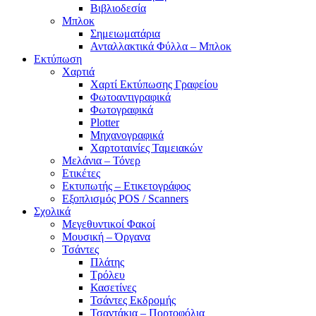
Βιβλιοδεσία
Μπλοκ
Σημειωματάρια
Ανταλλακτικά Φύλλα – Μπλοκ
Εκτύπωση
Χαρτιά
Χαρτί Εκτύπωσης Γραφείου
Φωτοαντιγραφικά
Φωτογραφικά
Plotter
Μηχανογραφικά
Χαρτοταινίες Ταμειακών
Μελάνια – Τόνερ
Ετικέτες
Εκτυπωτής – Ετικετογράφος
Εξοπλισμός POS / Scanners
Σχολικά
Μεγεθυντικοί Φακοί
Μουσική – Όργανα
Τσάντες
Πλάτης
Τρόλευ
Κασετίνες
Τσάντες Εκδρομής
Τσαντάκια – Πορτοφόλια