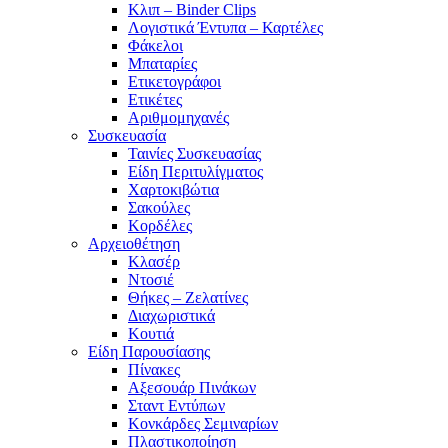
Κλιπ – Binder Clips
Λογιστικά Έντυπα – Καρτέλες
Φάκελοι
Μπαταρίες
Ετικετογράφοι
Ετικέτες
Αριθμομηχανές
Συσκευασία
Ταινίες Συσκευασίας
Είδη Περιτυλίγματος
Χαρτοκιβώτια
Σακούλες
Κορδέλες
Αρχειοθέτηση
Κλασέρ
Ντοσιέ
Θήκες – Ζελατίνες
Διαχωριστικά
Κουτιά
Είδη Παρουσίασης
Πίνακες
Αξεσουάρ Πινάκων
Σταντ Εντύπων
Κονκάρδες Σεμιναρίων
Πλαστικοποίηση