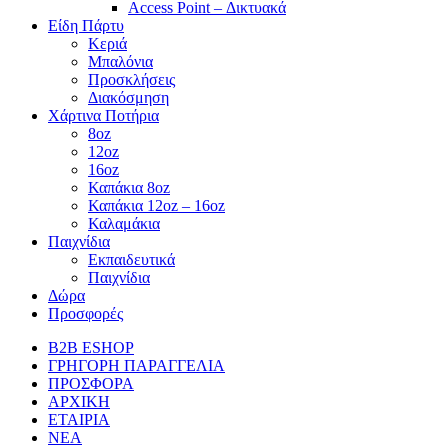
Access Point – Δικτυακά
Είδη Πάρτυ
Κεριά
Μπαλόνια
Προσκλήσεις
Διακόσμηση
Χάρτινα Ποτήρια
8oz
12oz
16oz
Καπάκια 8oz
Καπάκια 12oz – 16oz
Καλαμάκια
Παιχνίδια
Εκπαιδευτικά
Παιχνίδια
Δώρα
Προσφορές
B2B ESHOP
ΓΡΗΓΟΡΗ ΠΑΡΑΓΓΕΛΙΑ
ΠΡΟΣΦΟΡΑ
ΑΡΧΙΚΗ
ΕΤΑΙΡΙΑ
ΝΕΑ