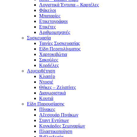
Λογιστικά Έντυπα – Καρτέλες
Φάκελοι
Μπαταρίες
Ετικετογράφοι
Ετικέτες
Αριθμομηχανές
Συσκευασία
Ταινίες Συσκευασίας
Είδη Περιτυλίγματος
Χαρτοκιβώτια
Σακούλες
Κορδέλες
Αρχειοθέτηση
Κλασέρ
Ντοσιέ
Θήκες – Ζελατίνες
Διαχωριστικά
Κουτιά
Είδη Παρουσίασης
Πίνακες
Αξεσουάρ Πινάκων
Σταντ Εντύπων
Κονκάρδες Σεμιναρίων
Πλαστικοποίηση
Βιβλιοδεσία