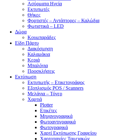
Ασύρματα Ηχεία
Εκτυπωτές
Θήκες
Φορτιστές – Αντάπτορες – Καλώδια
Φωτιστικά – LED
Δώρα
Κουμπαράδες
Είδη Πάρτυ
Διακόσμηση
Καλαμάκια
Κεριά
Μπαλόνια
Προσκλήσεις
Εκτύπωση
Εκτυπωτής – Ετικετογράφος
Εξοπλισμός POS / Scanners
Μελάνια – Τόνερ
Χαρτιά
Plotter
Ετικέτες
Μηχανογραφικά
Φωτοαντιγραφικά
Φωτογραφικά
Χαρτί Εκτύπωσης Γραφείου
Χαρτοταινίες Ταμειακών