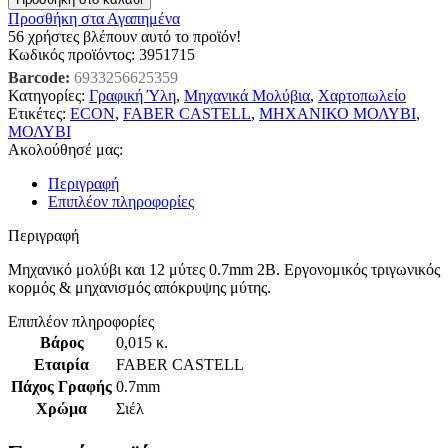
Προσθήκη στα Αγαπημένα
56
χρήστες βλέπουν αυτό το προϊόν!
Κωδικός προϊόντος:
3951715
Barcode:
6933256625359
Κατηγορίες:
Γραφική Ύλη
,
Μηχανικά Μολύβια
,
Χαρτοπωλείο
Ετικέτες:
ECON
,
FABER CASTELL
,
ΜΗΧΑΝΙΚΟ ΜΟΛΥΒΙ
,
ΜΟΛΥΒΙ
Ακολούθησέ μας:
Περιγραφή
Επιπλέον πληροφορίες
Περιγραφή
Μηχανικό μολύβι και 12 μύτες 0.7mm 2B. Εργονομικός τριγωνικός
κορμός & μηχανισμός απόκρυψης μύτης.
Επιπλέον πληροφορίες
Βάρος
0,015 κ.
Εταιρία
FABER CASTELL
Πάχος Γραφής
0.7mm
Χρώμα
Σιέλ