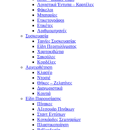
Λογιστικά Έντυπα – Καρτέλες
Φάκελοι
Μπαταρίες
Ετικετογράφοι
Ετικέτες
Αριθμομηχανές
Συσκευασία
Ταινίες Συσκευασίας
Είδη Περιτυλίγματος
Χαρτοκιβώτια
Σακούλες
Κορδέλες
Αρχειοθέτηση
Κλασέρ
Ντοσιέ
Θήκες – Ζελατίνες
Διαχωριστικά
Κουτιά
Είδη Παρουσίασης
Πίνακες
Αξεσουάρ Πινάκων
Σταντ Εντύπων
Κονκάρδες Σεμιναρίων
Πλαστικοποίηση
Βιβλιοδεσία