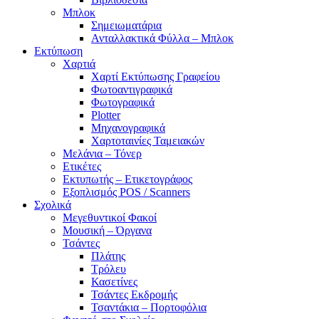
Μπλοκ
Σημειωματάρια
Ανταλλακτικά Φύλλα – Μπλοκ
Εκτύπωση
Χαρτιά
Χαρτί Εκτύπωσης Γραφείου
Φωτοαντιγραφικά
Φωτογραφικά
Plotter
Μηχανογραφικά
Χαρτοταινίες Ταμειακών
Μελάνια – Τόνερ
Ετικέτες
Εκτυπωτής – Ετικετογράφος
Εξοπλισμός POS / Scanners
Σχολικά
Μεγεθυντικοί Φακοί
Μουσική – Όργανα
Τσάντες
Πλάτης
Τρόλευ
Κασετίνες
Τσάντες Εκδρομής
Τσαντάκια – Πορτοφόλια