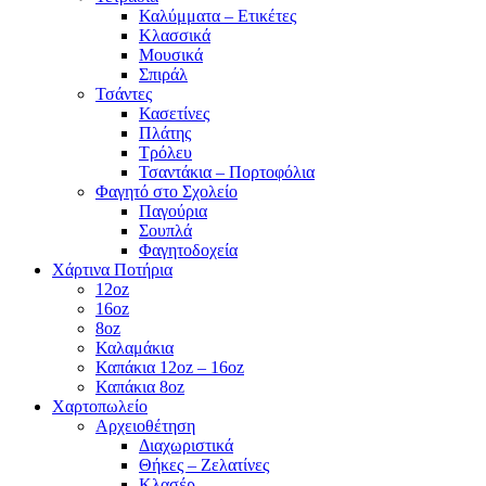
Καλύμματα – Ετικέτες
Κλασσικά
Μουσικά
Σπιράλ
Τσάντες
Κασετίνες
Πλάτης
Τρόλευ
Τσαντάκια – Πορτοφόλια
Φαγητό στο Σχολείο
Παγούρια
Σουπλά
Φαγητοδοχεία
Χάρτινα Ποτήρια
12oz
16oz
8oz
Καλαμάκια
Καπάκια 12oz – 16oz
Καπάκια 8oz
Χαρτοπωλείο
Αρχειοθέτηση
Διαχωριστικά
Θήκες – Ζελατίνες
Κλασέρ