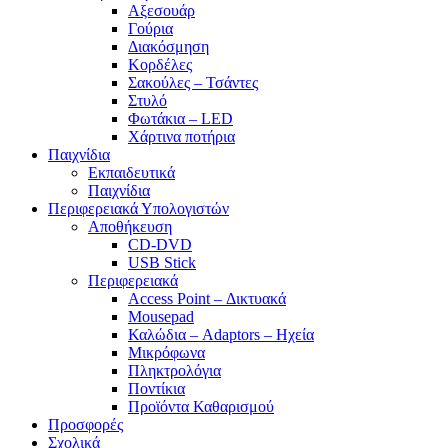
Αξεσουάρ
Γούρια
Διακόσμηση
Κορδέλες
Σακούλες – Τσάντες
Στυλό
Φωτάκια – LED
Χάρτινα ποτήρια
Παιχνίδια
Εκπαιδευτικά
Παιχνίδια
Περιφερειακά Υπολογιστών
Αποθήκευση
CD-DVD
USB Stick
Περιφερειακά
Access Point – Δικτυακά
Mousepad
Καλώδια – Adaptors – Ηχεία
Μικρόφωνα
Πληκτρολόγια
Ποντίκια
Προϊόντα Καθαρισμού
Προσφορές
Σχολικά