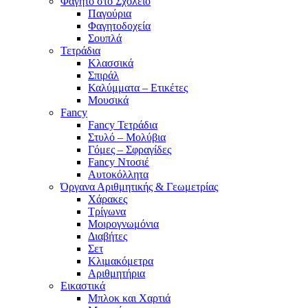
Φαγητό στο Σχολείο
Παγούρια
Φαγητοδοχεία
Σουπλά
Τετράδια
Κλασσικά
Σπιράλ
Καλύμματα – Ετικέτες
Μουσικά
Fancy
Fancy Τετράδια
Στυλό – Μολύβια
Γόμες – Σφραγίδες
Fancy Ντοσιέ
Αυτοκόλλητα
Όργανα Αριθμητικής & Γεωμετρίας
Χάρακες
Τρίγωνα
Mοιρογνωμόνια
Διαβήτες
Σετ
Κλιμακόμετρα
Αριθμητήρια
Εικαστικά
Μπλοκ και Χαρτιά