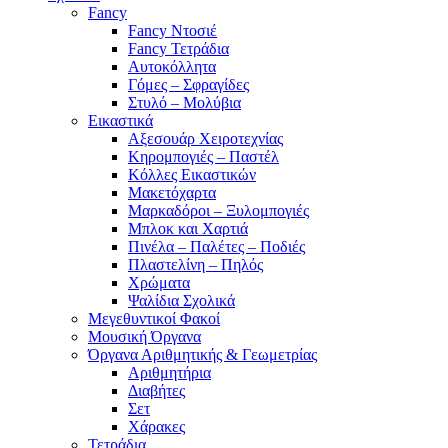
Fancy
Fancy Ντοσιέ
Fancy Τετράδια
Αυτοκόλλητα
Γόμες – Σφραγίδες
Στυλό – Μολύβια
Εικαστικά
Αξεσουάρ Χειροτεχνίας
Κηρομπογιές – Παστέλ
Κόλλες Εικαστικών
Μακετόχαρτα
Μαρκαδόροι – Ξυλομπογιές
Μπλοκ και Χαρτιά
Πινέλα – Παλέτες – Ποδιές
Πλαστελίνη – Πηλός
Χρώματα
Ψαλίδια Σχολικά
Μεγεθυντικοί Φακοί
Μουσική Όργανα
Όργανα Αριθμητικής & Γεωμετρίας
Αριθμητήρια
Διαβήτες
Σετ
Χάρακες
Τετράδια