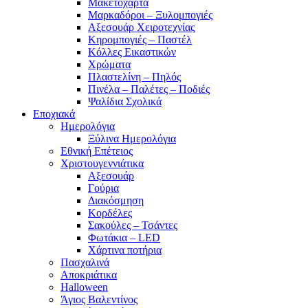
Μακετόχαρτα
Μαρκαδόροι – Ξυλομπογιές
Αξεσουάρ Χειροτεχνίας
Κηρομπογιές – Παστέλ
Κόλλες Εικαστικών
Χρώματα
Πλαστελίνη – Πηλός
Πινέλα – Παλέτες – Ποδιές
Ψαλίδια Σχολικά
Εποχιακά
Ημερολόγια
Ξύλινα Ημερολόγια
Εθνική Επέτειος
Χριστουγεννιάτικα
Αξεσουάρ
Γούρια
Διακόσμηση
Κορδέλες
Σακούλες – Τσάντες
Φωτάκια – LED
Χάρτινα ποτήρια
Πασχαλινά
Αποκριάτικα
Halloween
Άγιος Βαλεντίνος