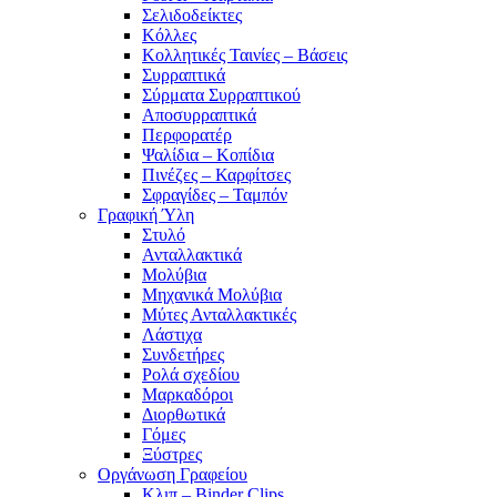
Σελιδοδείκτες
Κόλλες
Κολλητικές Ταινίες – Βάσεις
Συρραπτικά
Σύρματα Συρραπτικού
Αποσυρραπτικά
Περφορατέρ
Ψαλίδια – Κοπίδια
Πινέζες – Καρφίτσες
Σφραγίδες – Ταμπόν
Γραφική Ύλη
Στυλό
Ανταλλακτικά
Μολύβια
Μηχανικά Μολύβια
Μύτες Ανταλλακτικές
Λάστιχα
Συνδετήρες
Ρολά σχεδίου
Μαρκαδόροι
Διορθωτικά
Γόμες
Ξύστρες
Οργάνωση Γραφείου
Κλιπ – Binder Clips