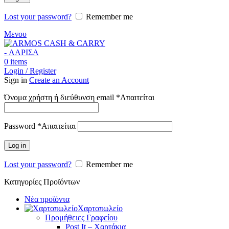
Lost your password?
Remember me
Μενου
0
items
Login / Register
Sign in
Create an Account
Όνομα χρήστη ή διεύθυνση email
*
Απαιτείται
Password
*
Απαιτείται
Log in
Lost your password?
Remember me
Κατηγορίες Προϊόντων
Νέα προϊόντα
Χαρτοπωλείο
Προμήθειες Γραφείου
Post It – Χαρτάκια