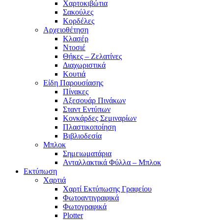
Χαρτοκιβώτια
Σακούλες
Κορδέλες
Αρχειοθέτηση
Κλασέρ
Ντοσιέ
Θήκες – Ζελατίνες
Διαχωριστικά
Κουτιά
Είδη Παρουσίασης
Πίνακες
Αξεσουάρ Πινάκων
Σταντ Εντύπων
Κονκάρδες Σεμιναρίων
Πλαστικοποίηση
Βιβλιοδεσία
Μπλοκ
Σημειωματάρια
Ανταλλακτικά Φύλλα – Μπλοκ
Εκτύπωση
Χαρτιά
Χαρτί Εκτύπωσης Γραφείου
Φωτοαντιγραφικά
Φωτογραφικά
Plotter