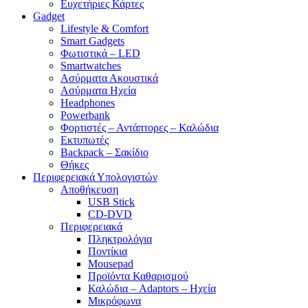
Ευχετήριες Κάρτες
Gadget
Lifestyle & Comfort
Smart Gadgets
Φωτιστικά – LED
Smartwatches
Ασύρματα Ακουστικά
Ασύρματα Ηχεία
Headphones
Powerbank
Φορτιστές – Αντάπτορες – Καλώδια
Εκτυπωτές
Backpack – Σακίδιο
Θήκες
Περιφερειακά Υπολογιστών
Αποθήκευση
USB Stick
CD-DVD
Περιφερειακά
Πληκτρολόγια
Ποντίκια
Mousepad
Προϊόντα Καθαρισμού
Καλώδια – Adaptors – Ηχεία
Μικρόφωνα