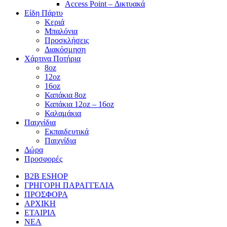
Access Point – Δικτυακά
Είδη Πάρτυ
Κεριά
Μπαλόνια
Προσκλήσεις
Διακόσμηση
Χάρτινα Ποτήρια
8oz
12oz
16oz
Καπάκια 8oz
Καπάκια 12oz – 16oz
Καλαμάκια
Παιχνίδια
Εκπαιδευτικά
Παιχνίδια
Δώρα
Προσφορές
B2B ESHOP
ΓΡΗΓΟΡΗ ΠΑΡΑΓΓΕΛΙΑ
ΠΡΟΣΦΟΡΑ
ΑΡΧΙΚΗ
ΕΤΑΙΡΙΑ
ΝΕΑ