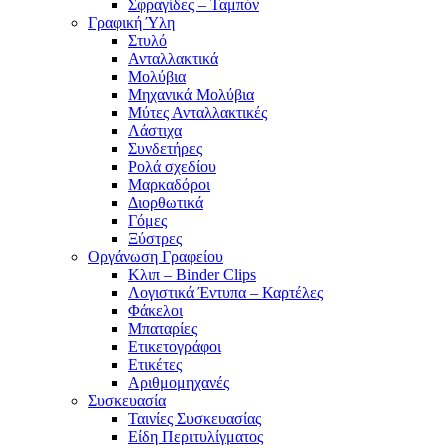
Σφραγίδες – Ταμπόν
Γραφική Ύλη
Στυλό
Ανταλλακτικά
Μολύβια
Μηχανικά Μολύβια
Μύτες Ανταλλακτικές
Λάστιχα
Συνδετήρες
Ρολά σχεδίου
Μαρκαδόροι
Διορθωτικά
Γόμες
Ξύστρες
Οργάνωση Γραφείου
Κλιπ – Binder Clips
Λογιστικά Έντυπα – Καρτέλες
Φάκελοι
Μπαταρίες
Ετικετογράφοι
Ετικέτες
Αριθμομηχανές
Συσκευασία
Ταινίες Συσκευασίας
Είδη Περιτυλίγματος