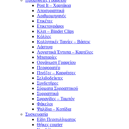
Προμήθειες Γραφείου
Post It – Χαρτάκια
Αποσυραπτικά
Αριθμομηχανές
Ετικέτες
Ετικετογράφοι
Κλιπ – Binder Clips
Κόλλες
Κολλητικές Ταινίες – Βάσεις
Λάστιχα
Λογιστικά Έντυπα – Καρτέλες
Μπαταρίες
Οργάνωση Γραφείου
Περφορατέρ
Πινέζες – Καρφίτσες
Σελιδοδείκτες
Συνδετήρες
Σύρματα Συρραπτικού
Συρραπτικά
Σφραγίδες – Ταμπόν
Φάκελοι
Ψαλίδια – Κοπίδια
Συσκευασία
Είδη Περιτυλίγματος
Θήκες courier