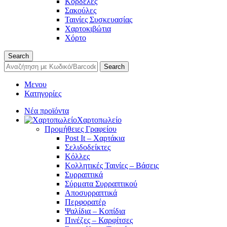
Κορδέλες
Σακούλες
Ταινίες Συσκευασίας
Χαρτοκιβώτια
Χόρτο
Search
Search
Μενου
Κατηγορίες
Νέα προϊόντα
Χαρτοπωλείο
Προμήθειες Γραφείου
Post It – Χαρτάκια
Σελιδοδείκτες
Κόλλες
Κολλητικές Ταινίες – Βάσεις
Συρραπτικά
Σύρματα Συρραπτικού
Αποσυρραπτικά
Περφορατέρ
Ψαλίδια – Κοπίδια
Πινέζες – Καρφίτσες