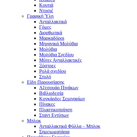
Κουτιά
Ντοσιέ
Γραφική Ύλη
Ανταλλακτικά
Γόμες
Διορθωτικά
Μαρκαδόροι
Μηχανικά Μολύβια
Μολύβια
Μολύβια Σχεδίου
Μύτες Ανταλλακτικές
Ξύστρες
Ρολά σχεδίου
Στυλό
Είδη Παρουσίασης
Αξεσουάρ Πινάκων
Βιβλιοδεσία
Κονκάρδες Σεμιναρίων
Πίνακες
Πλαστικοποίηση
Σταντ Εντύπων
Μπλοκ
Ανταλλακτικά Φύλλα – Μπλοκ
Σημειωματάρια