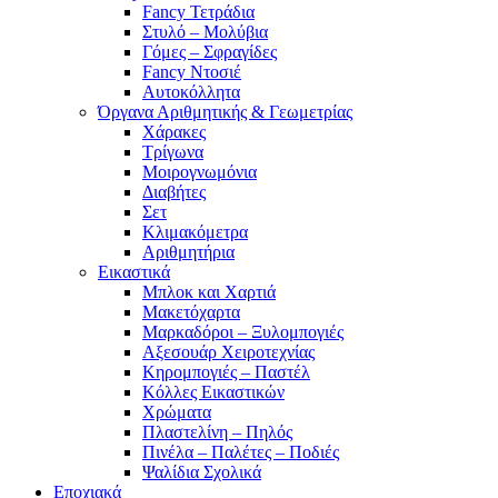
Fancy Τετράδια
Στυλό – Μολύβια
Γόμες – Σφραγίδες
Fancy Ντοσιέ
Αυτοκόλλητα
Όργανα Αριθμητικής & Γεωμετρίας
Χάρακες
Τρίγωνα
Mοιρογνωμόνια
Διαβήτες
Σετ
Κλιμακόμετρα
Αριθμητήρια
Εικαστικά
Μπλοκ και Χαρτιά
Μακετόχαρτα
Μαρκαδόροι – Ξυλομπογιές
Αξεσουάρ Χειροτεχνίας
Κηρομπογιές – Παστέλ
Κόλλες Εικαστικών
Χρώματα
Πλαστελίνη – Πηλός
Πινέλα – Παλέτες – Ποδιές
Ψαλίδια Σχολικά
Εποχιακά