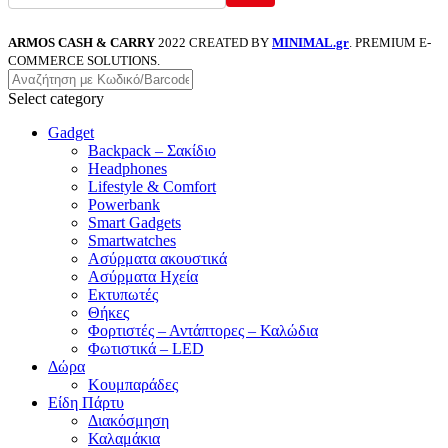
ARMOS CASH & CARRY
2022 CREATED BY
MINIMAL.gr
. PREMIUM E-
COMMERCE SOLUTIONS.
Select category
Gadget
Backpack – Σακίδιο
Headphones
Lifestyle & Comfort
Powerbank
Smart Gadgets
Smartwatches
Ασύρματα ακουστικά
Ασύρματα Ηχεία
Εκτυπωτές
Θήκες
Φορτιστές – Αντάπτορες – Καλώδια
Φωτιστικά – LED
Δώρα
Κουμπαράδες
Είδη Πάρτυ
Διακόσμηση
Καλαμάκια