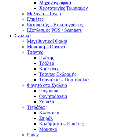
Μηχανογραφικά
Χαρτοταινίες Ταμειακών
Μελάνια – Τόνερ
Ετικέτες
Εκτυπωτής – Ετικετογράφος
Εξοπλισμός POS / Scanners
Σχολικά
Μεγεθυντικοί Φακοί
Μουσική – Όργανα
Τσάντες
Πλάτης
Τρόλευ
Κασετίνες
Τσάντες Εκδρομής
Τσαντάκια – Πορτοφόλια
Φαγητό στο Σχολείο
Παγούρια
Φαγητοδοχεία
Σουπλά
Τετράδια
Κλασσικά
Σπιράλ
Καλύμματα – Ετικέτες
Μουσικά
Fancy