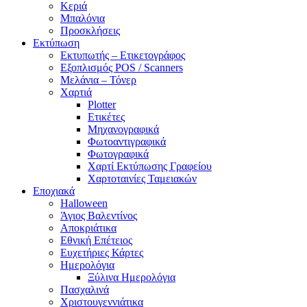
Κεριά
Μπαλόνια
Προσκλήσεις
Εκτύπωση
Εκτυπωτής – Ετικετογράφος
Εξοπλισμός POS / Scanners
Μελάνια – Τόνερ
Χαρτιά
Plotter
Ετικέτες
Μηχανογραφικά
Φωτοαντιγραφικά
Φωτογραφικά
Χαρτί Εκτύπωσης Γραφείου
Χαρτοταινίες Ταμειακών
Εποχιακά
Halloween
Άγιος Βαλεντίνος
Αποκριάτικα
Εθνική Επέτειος
Ευχετήριες Κάρτες
Ημερολόγια
Ξύλινα Ημερολόγια
Πασχαλινά
Χριστουγεννιάτικα