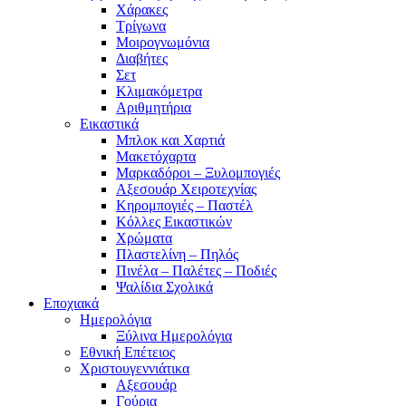
Χάρακες
Τρίγωνα
Mοιρογνωμόνια
Διαβήτες
Σετ
Κλιμακόμετρα
Αριθμητήρια
Εικαστικά
Μπλοκ και Χαρτιά
Μακετόχαρτα
Μαρκαδόροι – Ξυλομπογιές
Αξεσουάρ Χειροτεχνίας
Κηρομπογιές – Παστέλ
Κόλλες Εικαστικών
Χρώματα
Πλαστελίνη – Πηλός
Πινέλα – Παλέτες – Ποδιές
Ψαλίδια Σχολικά
Εποχιακά
Ημερολόγια
Ξύλινα Ημερολόγια
Εθνική Επέτειος
Χριστουγεννιάτικα
Αξεσουάρ
Γούρια