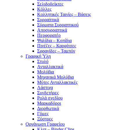
Σελιδοδείκτες
Κόλλες
Κολλητικές Ταινίες – Βάσεις
Συρραπτικά
Σύρματα Συρραπτικού
Αποσυρραπτικά
Περφορατέρ
Ψαλίδια – Κοπίδια
Πινέζες – Καρφίτσες
Σφραγίδες – Ταμπόν
Γραφική Ύλη
Στυλό
Ανταλλακτικά
Μολύβια
Μηχανικά Μολύβια
Μύτες Ανταλλακτικές
Λάστιχα
Συνδετήρες
Ρολά σχεδίου
Μαρκαδόροι
Διορθωτικά
Γόμες
Ξύστρες
Οργάνωση Γραφείου
Κλιπ – Binder Clips