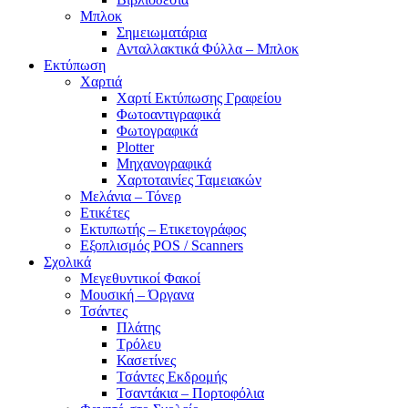
Μπλοκ
Σημειωματάρια
Ανταλλακτικά Φύλλα – Μπλοκ
Εκτύπωση
Χαρτιά
Χαρτί Εκτύπωσης Γραφείου
Φωτοαντιγραφικά
Φωτογραφικά
Plotter
Μηχανογραφικά
Χαρτοταινίες Ταμειακών
Μελάνια – Τόνερ
Ετικέτες
Εκτυπωτής – Ετικετογράφος
Εξοπλισμός POS / Scanners
Σχολικά
Μεγεθυντικοί Φακοί
Μουσική – Όργανα
Τσάντες
Πλάτης
Τρόλευ
Κασετίνες
Τσάντες Εκδρομής
Τσαντάκια – Πορτοφόλια