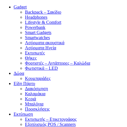
Gadget
Backpack – Σακίδιο
Headphones
Lifestyle & Comfort
Powerbank
Smart Gadgets
Smartwatches
Ασύρματα ακουστικά
Ασύρματα Ηχεία
Εκτυπωτές
Θήκες
Φορτιστές – Αντάπτορες – Καλώδια
Φωτιστικά – LED
Δώρα
Κουμπαράδες
Είδη Πάρτυ
Διακόσμηση
Καλαμάκια
Κεριά
Μπαλόνια
Προσκλήσεις
Εκτύπωση
Εκτυπωτής – Ετικετογράφος
Εξοπλισμός POS / Scanners