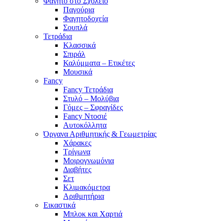
Φαγητό στο Σχολείο
Παγούρια
Φαγητοδοχεία
Σουπλά
Τετράδια
Κλασσικά
Σπιράλ
Καλύμματα – Ετικέτες
Μουσικά
Fancy
Fancy Τετράδια
Στυλό – Μολύβια
Γόμες – Σφραγίδες
Fancy Ντοσιέ
Αυτοκόλλητα
Όργανα Αριθμητικής & Γεωμετρίας
Χάρακες
Τρίγωνα
Mοιρογνωμόνια
Διαβήτες
Σετ
Κλιμακόμετρα
Αριθμητήρια
Εικαστικά
Μπλοκ και Χαρτιά