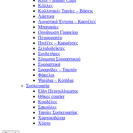
Κλιπ – Binder Clips
Κόλλες
Κολλητικές Ταινίες – Βάσεις
Λάστιχα
Λογιστικά Έντυπα – Καρτέλες
Μπαταρίες
Οργάνωση Γραφείου
Περφορατέρ
Πινέζες – Καρφίτσες
Σελιδοδείκτες
Συνδετήρες
Σύρματα Συρραπτικού
Συρραπτικά
Σφραγίδες – Ταμπόν
Φάκελοι
Ψαλίδια – Κοπίδια
Συσκευασία
Είδη Περιτυλίγματος
Θήκες courier
Κορδέλες
Σακούλες
Ταινίες Συσκευασίας
Χαρτοκιβώτια
Χόρτο