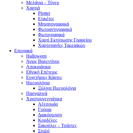
Μελάνια – Τόνερ
Χαρτιά
Plotter
Ετικέτες
Μηχανογραφικά
Φωτοαντιγραφικά
Φωτογραφικά
Χαρτί Εκτύπωσης Γραφείου
Χαρτοταινίες Ταμειακών
Εποχιακά
Halloween
Άγιος Βαλεντίνος
Αποκριάτικα
Εθνική Επέτειος
Ευχετήριες Κάρτες
Ημερολόγια
Ξύλινα Ημερολόγια
Πασχαλινά
Χριστουγεννιάτικα
Αξεσουάρ
Γούρια
Διακόσμηση
Κορδέλες
Σακούλες – Τσάντες
Στυλό