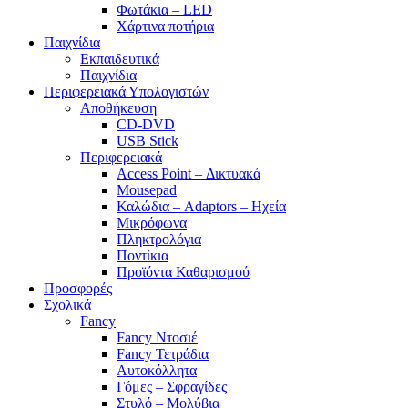
Φωτάκια – LED
Χάρτινα ποτήρια
Παιχνίδια
Εκπαιδευτικά
Παιχνίδια
Περιφερειακά Υπολογιστών
Αποθήκευση
CD-DVD
USB Stick
Περιφερειακά
Access Point – Δικτυακά
Mousepad
Καλώδια – Adaptors – Ηχεία
Μικρόφωνα
Πληκτρολόγια
Ποντίκια
Προϊόντα Καθαρισμού
Προσφορές
Σχολικά
Fancy
Fancy Ντοσιέ
Fancy Τετράδια
Αυτοκόλλητα
Γόμες – Σφραγίδες
Στυλό – Μολύβια