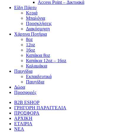
Access Point – Δικτυακά
Είδη Πάρτυ
Κεριά
Μπαλόνια
Προσκλήσεις
Διακόσμηση
Χάρτινα Ποτήρια
8oz
12oz
16oz
Καπάκια 8oz
Καπάκια 12oz – 16oz
Καλαμάκια
Παιχνίδια
Εκπαιδευτικά
Παιχνίδια
Δώρα
Προσφορές
B2B ESHOP
ΓΡΗΓΟΡΗ ΠΑΡΑΓΓΕΛΙΑ
ΠΡΟΣΦΟΡΑ
ΑΡΧΙΚΗ
ΕΤΑΙΡΙΑ
ΝΕΑ