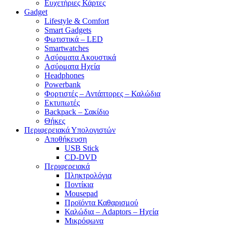
Ευχετήριες Κάρτες
Gadget
Lifestyle & Comfort
Smart Gadgets
Φωτιστικά – LED
Smartwatches
Ασύρματα Ακουστικά
Ασύρματα Ηχεία
Headphones
Powerbank
Φορτιστές – Αντάπτορες – Καλώδια
Εκτυπωτές
Backpack – Σακίδιο
Θήκες
Περιφερειακά Υπολογιστών
Αποθήκευση
USB Stick
CD-DVD
Περιφερειακά
Πληκτρολόγια
Ποντίκια
Mousepad
Προϊόντα Καθαρισμού
Καλώδια – Adaptors – Ηχεία
Μικρόφωνα