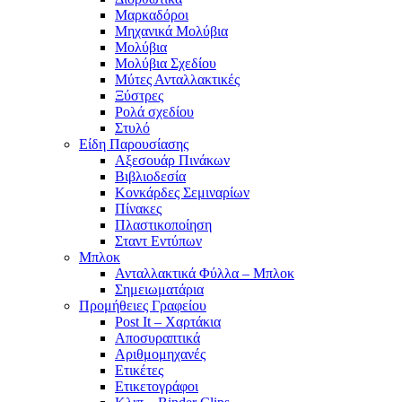
Μαρκαδόροι
Μηχανικά Μολύβια
Μολύβια
Μολύβια Σχεδίου
Μύτες Ανταλλακτικές
Ξύστρες
Ρολά σχεδίου
Στυλό
Είδη Παρουσίασης
Αξεσουάρ Πινάκων
Βιβλιοδεσία
Κονκάρδες Σεμιναρίων
Πίνακες
Πλαστικοποίηση
Σταντ Εντύπων
Μπλοκ
Ανταλλακτικά Φύλλα – Μπλοκ
Σημειωματάρια
Προμήθειες Γραφείου
Post It – Χαρτάκια
Αποσυραπτικά
Αριθμομηχανές
Ετικέτες
Ετικετογράφοι