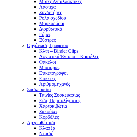
Μύτες Ανταλλακτικές
Λάστιχα
Συνδετήρες
Ρολά σχεδίου
Μαρκαδόροι
Διορθωτικά
Γόμες
Ξύστρες
Οργάνωση Γραφείου
Κλιπ – Binder Clips
Λογιστικά Έντυπα – Καρτέλες
Φάκελοι
Μπαταρίες
Ετικετογράφοι
Ετικέτες
Αριθμομηχανές
Συσκευασία
Ταινίες Συσκευασίας
Είδη Περιτυλίγματος
Χαρτοκιβώτια
Σακούλες
Κορδέλες
Αρχειοθέτηση
Κλασέρ
Ντοσιέ