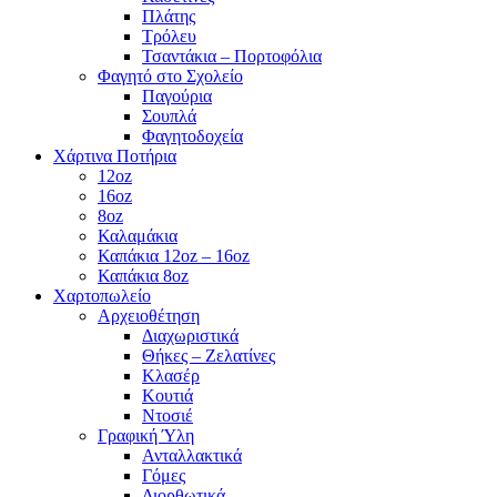
Πλάτης
Τρόλευ
Τσαντάκια – Πορτοφόλια
Φαγητό στο Σχολείο
Παγούρια
Σουπλά
Φαγητοδοχεία
Χάρτινα Ποτήρια
12oz
16oz
8oz
Καλαμάκια
Καπάκια 12oz – 16oz
Καπάκια 8oz
Χαρτοπωλείο
Αρχειοθέτηση
Διαχωριστικά
Θήκες – Ζελατίνες
Κλασέρ
Κουτιά
Ντοσιέ
Γραφική Ύλη
Ανταλλακτικά
Γόμες
Διορθωτικά