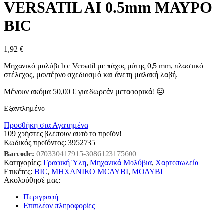
VERSATIL AI 0.5mm ΜΑΥΡΟ
BIC
1,92
€
Μηχανικό μολύβι bic Versatil με πάχος μύτης 0,5 mm, πλαστικό
στέλεχος, μοντέρνο σχεδιασμό και άνετη μαλακή λαβή.
Μένουν ακόμα
50,00
€
για δωρεάν μεταφορικά! 😔
Εξαντλημένο
Προσθήκη στα Αγαπημένα
109
χρήστες βλέπουν αυτό το προϊόν!
Κωδικός προϊόντος:
3952735
Barcode:
070330417915-3086123175600
Κατηγορίες:
Γραφική Ύλη
,
Μηχανικά Μολύβια
,
Χαρτοπωλείο
Ετικέτες:
BIC
,
ΜΗΧΑΝΙΚΟ ΜΟΛΥΒΙ
,
ΜΟΛΥΒΙ
Ακολούθησέ μας:
Περιγραφή
Επιπλέον πληροφορίες