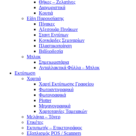
Θήκες – Ζελατίνες
Διαχωριστικά
Κουτιά
Είδη Παρουσίασης
Πίνακες
Αξεσουάρ Πινάκων
Σταντ Εντύπων
Κονκάρδες Σεμιναρίων
Πλαστικοποίηση
Βιβλιοδεσία
Μπλοκ
Σημειωματάρια
Ανταλλακτικά Φύλλα – Μπλοκ
Εκτύπωση
Χαρτιά
Χαρτί Εκτύπωσης Γραφείου
Φωτοαντιγραφικά
Φωτογραφικά
Plotter
Μηχανογραφικά
Χαρτοταινίες Ταμειακών
Μελάνια – Τόνερ
Ετικέτες
Εκτυπωτής – Ετικετογράφος
Εξοπλισμός POS / Scanners