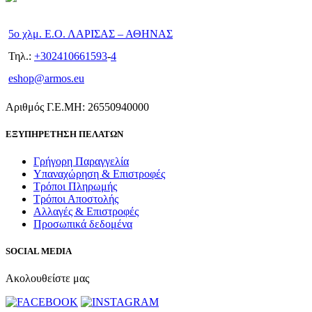
5ο χλμ. Ε.Ο. ΛΑΡΙΣΑΣ – ΑΘΗΝΑΣ
Τηλ.:
+302410661593
-
4
eshop@armos.eu
Αριθμός Γ.Ε.ΜΗ: 26550940000
ΕΞΥΠΗΡΕΤΗΣΗ ΠΕΛΑΤΩΝ
Γρήγορη Παραγγελία
Υπαναχώρηση & Επιστροφές
Τρόποι Πληρωμής
Τρόποι Αποστολής
Αλλαγές & Επιστροφές
Προσωπικά δεδομένα
SOCIAL MEDIA
Ακολουθείστε μας