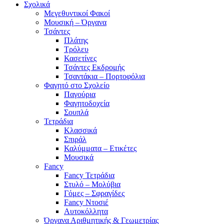
Σχολικά
Μεγεθυντικοί Φακοί
Μουσική – Όργανα
Τσάντες
Πλάτης
Τρόλευ
Κασετίνες
Τσάντες Εκδρομής
Τσαντάκια – Πορτοφόλια
Φαγητό στο Σχολείο
Παγούρια
Φαγητοδοχεία
Σουπλά
Τετράδια
Κλασσικά
Σπιράλ
Καλύμματα – Ετικέτες
Μουσικά
Fancy
Fancy Τετράδια
Στυλό – Μολύβια
Γόμες – Σφραγίδες
Fancy Ντοσιέ
Αυτοκόλλητα
Όργανα Αριθμητικής & Γεωμετρίας