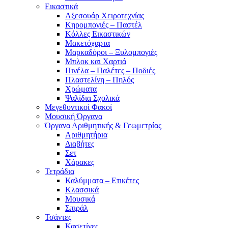
Εικαστικά
Αξεσουάρ Χειροτεχνίας
Κηρομπογιές – Παστέλ
Κόλλες Εικαστικών
Μακετόχαρτα
Μαρκαδόροι – Ξυλομπογιές
Μπλοκ και Χαρτιά
Πινέλα – Παλέτες – Ποδιές
Πλαστελίνη – Πηλός
Χρώματα
Ψαλίδια Σχολικά
Μεγεθυντικοί Φακοί
Μουσική Όργανα
Όργανα Αριθμητικής & Γεωμετρίας
Αριθμητήρια
Διαβήτες
Σετ
Χάρακες
Τετράδια
Καλύμματα – Ετικέτες
Κλασσικά
Μουσικά
Σπιράλ
Τσάντες
Κασετίνες