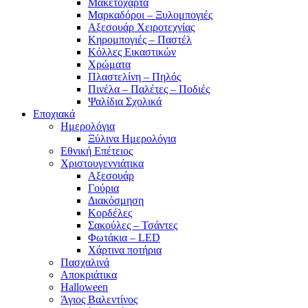
Μακετόχαρτα
Μαρκαδόροι – Ξυλομπογιές
Αξεσουάρ Χειροτεχνίας
Κηρομπογιές – Παστέλ
Κόλλες Εικαστικών
Χρώματα
Πλαστελίνη – Πηλός
Πινέλα – Παλέτες – Ποδιές
Ψαλίδια Σχολικά
Εποχιακά
Ημερολόγια
Ξύλινα Ημερολόγια
Εθνική Επέτειος
Χριστουγεννιάτικα
Αξεσουάρ
Γούρια
Διακόσμηση
Κορδέλες
Σακούλες – Τσάντες
Φωτάκια – LED
Χάρτινα ποτήρια
Πασχαλινά
Αποκριάτικα
Halloween
Άγιος Βαλεντίνος