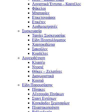
Λογιστικά Έντυπα – Καρτέλες
Φάκελοι
Μπαταρίες
Ετικετογράφοι
Ετικέτες
Αριθμομηχανές
Συσκευασία
Ταινίες Συσκευασίας
Είδη Περιτυλίγματος
Χαρτοκιβώτια
Σακούλες
Κορδέλες
Αρχειοθέτηση
Κλασέρ
Ντοσιέ
Θήκες – Ζελατίνες
Διαχωριστικά
Κουτιά
Είδη Παρουσίασης
Πίνακες
Αξεσουάρ Πινάκων
Σταντ Εντύπων
Κονκάρδες Σεμιναρίων
Πλαστικοποίηση
Βιβλιοδεσία