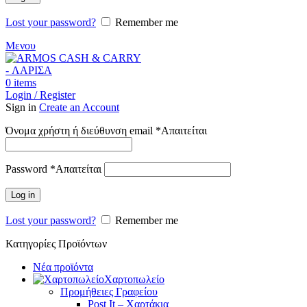
Lost your password?
Remember me
Μενου
0
items
Login / Register
Sign in
Create an Account
Όνομα χρήστη ή διεύθυνση email
*
Απαιτείται
Password
*
Απαιτείται
Log in
Lost your password?
Remember me
Κατηγορίες Προϊόντων
Νέα προϊόντα
Χαρτοπωλείο
Προμήθειες Γραφείου
Post It – Χαρτάκια