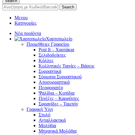
Search
Search
Μενου
Κατηγορίες
Νέα προϊόντα
Χαρτοπωλείο
Προμήθειες Γραφείου
Post It – Χαρτάκια
Σελιδοδείκτες
Κόλλες
Κολλητικές Ταινίες – Βάσεις
Συρραπτικά
Σύρματα Συρραπτικού
Αποσυρραπτικά
Περφορατέρ
Ψαλίδια – Κοπίδια
Πινέζες – Καρφίτσες
Σφραγίδες – Ταμπόν
Γραφική Ύλη
Στυλό
Ανταλλακτικά
Μολύβια
Μηχανικά Μολύβια