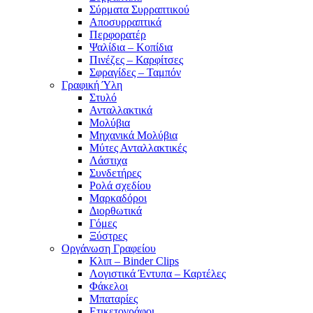
Σύρματα Συρραπτικού
Αποσυρραπτικά
Περφορατέρ
Ψαλίδια – Κοπίδια
Πινέζες – Καρφίτσες
Σφραγίδες – Ταμπόν
Γραφική Ύλη
Στυλό
Ανταλλακτικά
Μολύβια
Μηχανικά Μολύβια
Μύτες Ανταλλακτικές
Λάστιχα
Συνδετήρες
Ρολά σχεδίου
Μαρκαδόροι
Διορθωτικά
Γόμες
Ξύστρες
Οργάνωση Γραφείου
Κλιπ – Binder Clips
Λογιστικά Έντυπα – Καρτέλες
Φάκελοι
Μπαταρίες
Ετικετογράφοι