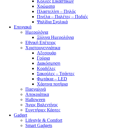
Κόλλες Εικαστικών
Χρώματα
Πλαστελίνη – Πηλός
Πινέλα – Παλέτες – Ποδιές
Ψαλίδια Σχολικά
Εποχιακά
Ημερολόγια
Ξύλινα Ημερολόγια
Εθνική Επέτειος
Χριστουγεννιάτικα
Αξεσουάρ
Γούρια
Διακόσμηση
Κορδέλες
Σακούλες – Τσάντες
Φωτάκια – LED
Χάρτινα ποτήρια
Πασχαλινά
Αποκριάτικα
Halloween
Άγιος Βαλεντίνος
Ευχετήριες Κάρτες
Gadget
Lifestyle & Comfort
Smart Gadgets