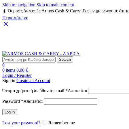
Skip to navigation
Skip to main content
☀️ Θερινές Διακοπές Armos Cash & Carry: Σας ενημερώνουμε ότι το
Περισσότερα
Δωρεάν Μεταφορικά για αγορές άνω των 49€
Search
0
0
items
0,00
€
Login / Register
Sign in
Create an Account
Όνομα χρήστη ή διεύθυνση email
*
Απαιτείται
Password
*
Απαιτείται
Log in
Lost your password?
Remember me