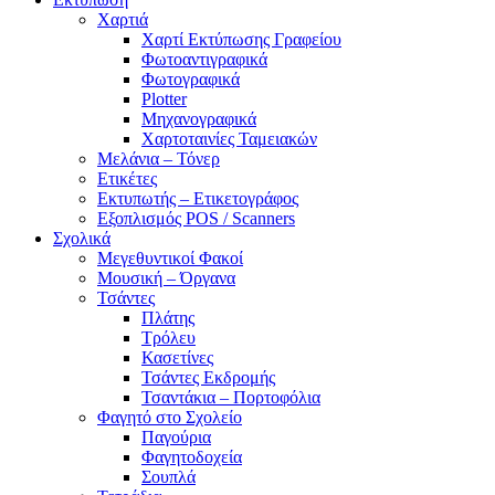
Χαρτιά
Χαρτί Εκτύπωσης Γραφείου
Φωτοαντιγραφικά
Φωτογραφικά
Plotter
Μηχανογραφικά
Χαρτοταινίες Ταμειακών
Μελάνια – Τόνερ
Ετικέτες
Εκτυπωτής – Ετικετογράφος
Εξοπλισμός POS / Scanners
Σχολικά
Μεγεθυντικοί Φακοί
Μουσική – Όργανα
Τσάντες
Πλάτης
Τρόλευ
Κασετίνες
Τσάντες Εκδρομής
Τσαντάκια – Πορτοφόλια
Φαγητό στο Σχολείο
Παγούρια
Φαγητοδοχεία
Σουπλά