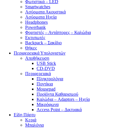
Φωτιστικά – LED
Smartwatches
Ασύρματα Ακουστικά
Ασύρματα Ηχεία
Headphones
Powerbank
Φορτιστές – Αντάπτορες – Καλώδια
Εκτυπωτές
Backpack – Σακίδιο
Θήκες
Περιφερειακά Υπολογιστών
Αποθήκευση
USB Stick
CD-DVD
Περιφερειακά
Πληκτρολόγια
Ποντίκια
Mousepad
Προϊόντα Καθαρισμού
Καλώδια – Adaptors – Ηχεία
Μικρόφωνα
Access Point – Δικτυακά
Είδη Πάρτυ
Κεριά
Μπαλόνια