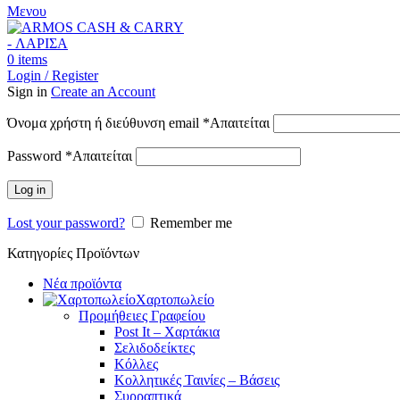
Μενου
0
items
Login / Register
Sign in
Create an Account
Όνομα χρήστη ή διεύθυνση email
*
Απαιτείται
Password
*
Απαιτείται
Log in
Lost your password?
Remember me
Κατηγορίες Προϊόντων
Νέα προϊόντα
Χαρτοπωλείο
Προμήθειες Γραφείου
Post It – Χαρτάκια
Σελιδοδείκτες
Κόλλες
Κολλητικές Ταινίες – Βάσεις
Συρραπτικά