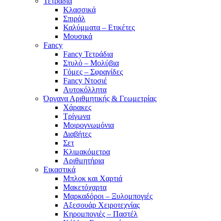
Τετράδια
Κλασσικά
Σπιράλ
Καλύμματα – Ετικέτες
Μουσικά
Fancy
Fancy Τετράδια
Στυλό – Μολύβια
Γόμες – Σφραγίδες
Fancy Ντοσιέ
Αυτοκόλλητα
Όργανα Αριθμητικής & Γεωμετρίας
Χάρακες
Τρίγωνα
Mοιρογνωμόνια
Διαβήτες
Σετ
Κλιμακόμετρα
Αριθμητήρια
Εικαστικά
Μπλοκ και Χαρτιά
Μακετόχαρτα
Μαρκαδόροι – Ξυλομπογιές
Αξεσουάρ Χειροτεχνίας
Κηρομπογιές – Παστέλ