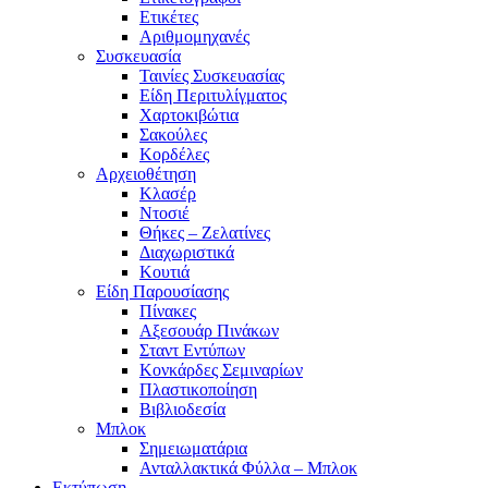
Ετικέτες
Αριθμομηχανές
Συσκευασία
Ταινίες Συσκευασίας
Είδη Περιτυλίγματος
Χαρτοκιβώτια
Σακούλες
Κορδέλες
Αρχειοθέτηση
Κλασέρ
Ντοσιέ
Θήκες – Ζελατίνες
Διαχωριστικά
Κουτιά
Είδη Παρουσίασης
Πίνακες
Αξεσουάρ Πινάκων
Σταντ Εντύπων
Κονκάρδες Σεμιναρίων
Πλαστικοποίηση
Βιβλιοδεσία
Μπλοκ
Σημειωματάρια
Ανταλλακτικά Φύλλα – Μπλοκ
Εκτύπωση