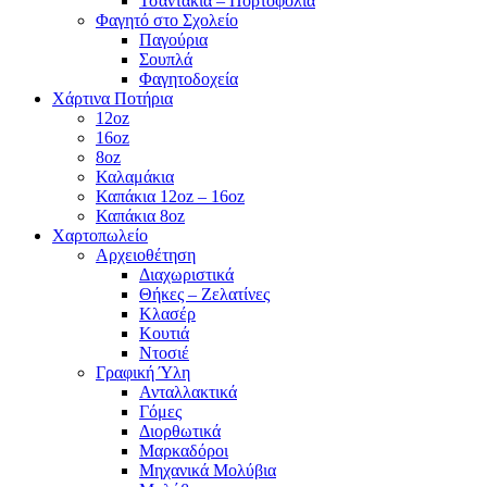
Τσαντάκια – Πορτοφόλια
Φαγητό στο Σχολείο
Παγούρια
Σουπλά
Φαγητοδοχεία
Χάρτινα Ποτήρια
12oz
16oz
8oz
Καλαμάκια
Καπάκια 12oz – 16oz
Καπάκια 8oz
Χαρτοπωλείο
Αρχειοθέτηση
Διαχωριστικά
Θήκες – Ζελατίνες
Κλασέρ
Κουτιά
Ντοσιέ
Γραφική Ύλη
Ανταλλακτικά
Γόμες
Διορθωτικά
Μαρκαδόροι
Μηχανικά Μολύβια