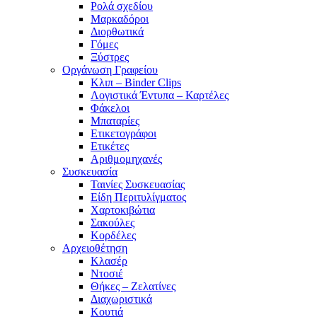
Ρολά σχεδίου
Μαρκαδόροι
Διορθωτικά
Γόμες
Ξύστρες
Οργάνωση Γραφείου
Κλιπ – Binder Clips
Λογιστικά Έντυπα – Καρτέλες
Φάκελοι
Μπαταρίες
Ετικετογράφοι
Ετικέτες
Αριθμομηχανές
Συσκευασία
Ταινίες Συσκευασίας
Είδη Περιτυλίγματος
Χαρτοκιβώτια
Σακούλες
Κορδέλες
Αρχειοθέτηση
Κλασέρ
Ντοσιέ
Θήκες – Ζελατίνες
Διαχωριστικά
Κουτιά