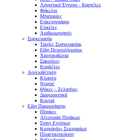
Λογιστικά Έντυπα – Καρτέλες
Φάκελοι
Μπαταρίες
Ετικετογράφοι
Ετικέτες
Αριθμομηχανές
Συσκευασία
Ταινίες Συσκευασίας
Είδη Περιτυλίγματος
Χαρτοκιβώτια
Σακούλες
Κορδέλες
Αρχειοθέτηση
Κλασέρ
Ντοσιέ
Θήκες – Ζελατίνες
Διαχωριστικά
Κουτιά
Είδη Παρουσίασης
Πίνακες
Αξεσουάρ Πινάκων
Σταντ Εντύπων
Κονκάρδες Σεμιναρίων
Πλαστικοποίηση
Βιβλιοδεσία