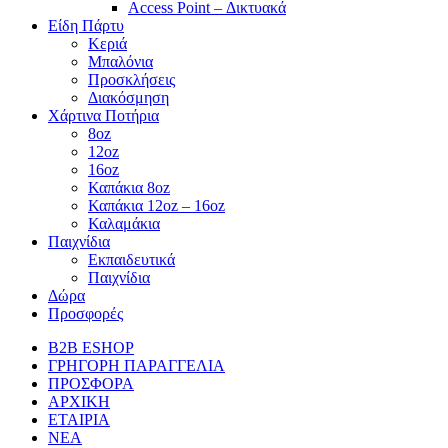
Access Point – Δικτυακά
Είδη Πάρτυ
Κεριά
Μπαλόνια
Προσκλήσεις
Διακόσμηση
Χάρτινα Ποτήρια
8oz
12oz
16oz
Καπάκια 8oz
Καπάκια 12oz – 16oz
Καλαμάκια
Παιχνίδια
Εκπαιδευτικά
Παιχνίδια
Δώρα
Προσφορές
B2B ESHOP
ΓΡΗΓΟΡΗ ΠΑΡΑΓΓΕΛΙΑ
ΠΡΟΣΦΟΡΑ
ΑΡΧΙΚΗ
ΕΤΑΙΡΙΑ
ΝΕΑ