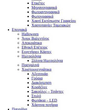
Ετικέτες
Μηχανογραφικά
Φωτοαντιγραφικά
Φωτογραφικά
Χαρτί Εκτύπωσης Γραφείου
Χαρτοταινίες Ταμειακών
Εποχιακά
Halloween
Άγιος Βαλεντίνος
Αποκριάτικα
Εθνική Επέτειος
Ευχετήριες Κάρτες
Ημερολόγια
Ξύλινα Ημερολόγια
Πασχαλινά
Χριστουγεννιάτικα
Αξεσουάρ
Γούρια
Διακόσμηση
Κορδέλες
Σακούλες – Τσάντες
Στυλό
Φωτάκια – LED
Χάρτινα ποτήρια
Παιχνίδια