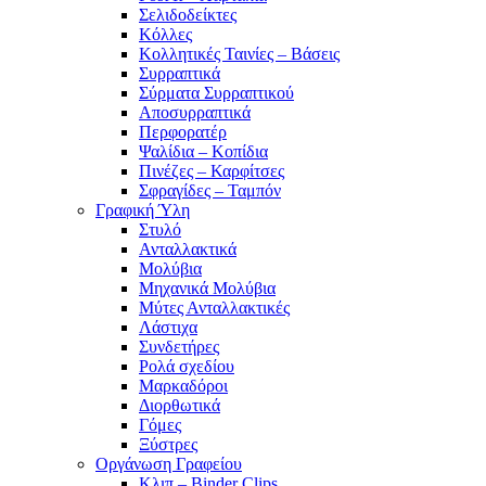
Σελιδοδείκτες
Κόλλες
Κολλητικές Ταινίες – Βάσεις
Συρραπτικά
Σύρματα Συρραπτικού
Αποσυρραπτικά
Περφορατέρ
Ψαλίδια – Κοπίδια
Πινέζες – Καρφίτσες
Σφραγίδες – Ταμπόν
Γραφική Ύλη
Στυλό
Ανταλλακτικά
Μολύβια
Μηχανικά Μολύβια
Μύτες Ανταλλακτικές
Λάστιχα
Συνδετήρες
Ρολά σχεδίου
Μαρκαδόροι
Διορθωτικά
Γόμες
Ξύστρες
Οργάνωση Γραφείου
Κλιπ – Binder Clips