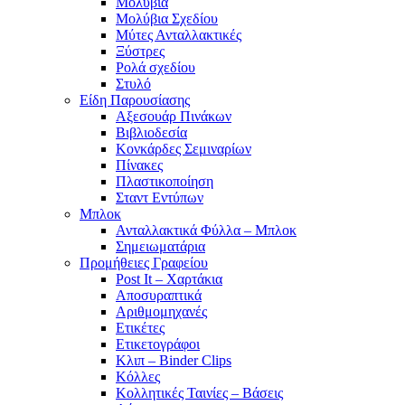
Μολύβια
Μολύβια Σχεδίου
Μύτες Ανταλλακτικές
Ξύστρες
Ρολά σχεδίου
Στυλό
Είδη Παρουσίασης
Αξεσουάρ Πινάκων
Βιβλιοδεσία
Κονκάρδες Σεμιναρίων
Πίνακες
Πλαστικοποίηση
Σταντ Εντύπων
Μπλοκ
Ανταλλακτικά Φύλλα – Μπλοκ
Σημειωματάρια
Προμήθειες Γραφείου
Post It – Χαρτάκια
Αποσυραπτικά
Αριθμομηχανές
Ετικέτες
Ετικετογράφοι
Κλιπ – Binder Clips
Κόλλες
Κολλητικές Ταινίες – Βάσεις