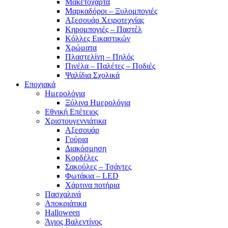
Μακετόχαρτα
Μαρκαδόροι – Ξυλομπογιές
Αξεσουάρ Χειροτεχνίας
Κηρομπογιές – Παστέλ
Κόλλες Εικαστικών
Χρώματα
Πλαστελίνη – Πηλός
Πινέλα – Παλέτες – Ποδιές
Ψαλίδια Σχολικά
Εποχιακά
Ημερολόγια
Ξύλινα Ημερολόγια
Εθνική Επέτειος
Χριστουγεννιάτικα
Αξεσουάρ
Γούρια
Διακόσμηση
Κορδέλες
Σακούλες – Τσάντες
Φωτάκια – LED
Χάρτινα ποτήρια
Πασχαλινά
Αποκριάτικα
Halloween
Άγιος Βαλεντίνος