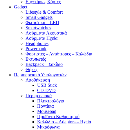
Ευχετήριες Κάρτες
Gadget
Lifestyle & Comfort
Smart Gadgets
Φωτιστικά – LED
Smartwatches
Ασύρματα Ακουστικά
Ασύρματα Ηχεία
Headphones
Powerbank
Φορτιστές – Αντάπτορες – Καλώδια
Εκτυπωτές
Backpack – Σακίδιο
Θήκες
Περιφερειακά Υπολογιστών
Αποθήκευση
USB Stick
CD-DVD
Περιφερειακά
Πληκτρολόγια
Ποντίκια
Mousepad
Προϊόντα Καθαρισμού
Καλώδια – Adaptors – Ηχεία
Μικρόφωνα