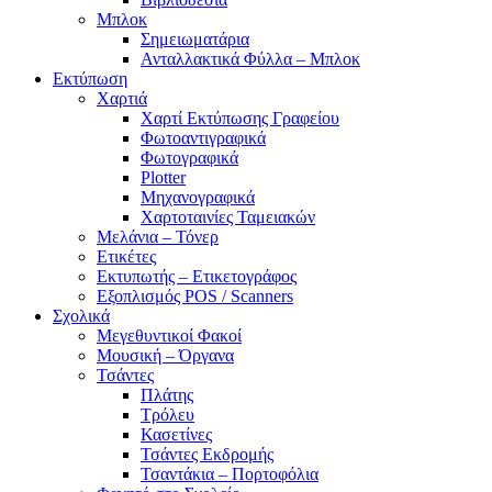
Μπλοκ
Σημειωματάρια
Ανταλλακτικά Φύλλα – Μπλοκ
Εκτύπωση
Χαρτιά
Χαρτί Εκτύπωσης Γραφείου
Φωτοαντιγραφικά
Φωτογραφικά
Plotter
Μηχανογραφικά
Χαρτοταινίες Ταμειακών
Μελάνια – Τόνερ
Ετικέτες
Εκτυπωτής – Ετικετογράφος
Εξοπλισμός POS / Scanners
Σχολικά
Μεγεθυντικοί Φακοί
Μουσική – Όργανα
Τσάντες
Πλάτης
Τρόλευ
Κασετίνες
Τσάντες Εκδρομής
Τσαντάκια – Πορτοφόλια