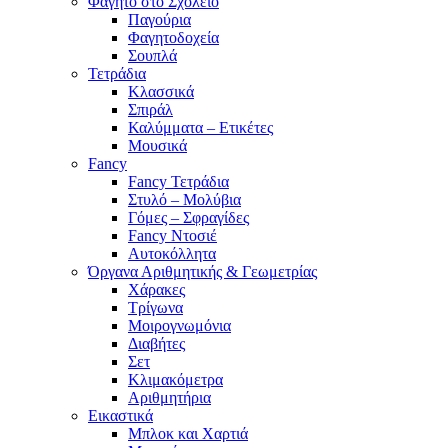
Φαγητό στο Σχολείο
Παγούρια
Φαγητοδοχεία
Σουπλά
Τετράδια
Κλασσικά
Σπιράλ
Καλύμματα – Ετικέτες
Μουσικά
Fancy
Fancy Τετράδια
Στυλό – Μολύβια
Γόμες – Σφραγίδες
Fancy Ντοσιέ
Αυτοκόλλητα
Όργανα Αριθμητικής & Γεωμετρίας
Χάρακες
Τρίγωνα
Mοιρογνωμόνια
Διαβήτες
Σετ
Κλιμακόμετρα
Αριθμητήρια
Εικαστικά
Μπλοκ και Χαρτιά