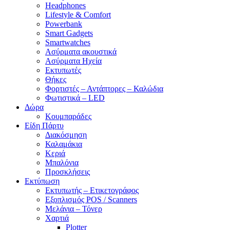
Headphones
Lifestyle & Comfort
Powerbank
Smart Gadgets
Smartwatches
Ασύρματα ακουστικά
Ασύρματα Ηχεία
Εκτυπωτές
Θήκες
Φορτιστές – Αντάπτορες – Καλώδια
Φωτιστικά – LED
Δώρα
Κουμπαράδες
Είδη Πάρτυ
Διακόσμηση
Καλαμάκια
Κεριά
Μπαλόνια
Προσκλήσεις
Εκτύπωση
Εκτυπωτής – Ετικετογράφος
Εξοπλισμός POS / Scanners
Μελάνια – Τόνερ
Χαρτιά
Plotter