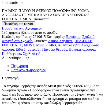
1 σε απόθεμα
ΠΑΙΔΙΚΟ ΠΑΓΟΥΡΙ ΘΕΡΜΟΣ ΠΟΔΟΣΦΑΙΡΟ 500ML -
ΑΝΟΞΕΙΔΩΤΟ ΜΕ ΚΑΠΑΚΙ ΑΣΦΑΛΕΙΑΣ 000587463
FOOTBALL MUST ποσότητα
Προσθήκη στο καλάθι
Προσθήκη στα Αγαπημένα
135
χρήστες βλέπουν αυτό το προϊόν!
Κωδικός προϊόντος:
7819615
Κατηγορίες:
Παγούρια
,
Σχολικά
,
Φαγητό στο Σχολείο
Ετικέτες:
Armos Χαρτικά.
,
BPA-FREE
,
FOOTBALL
,
MUST
,
Must 587463
,
Αθλητικά είδη
,
Ανοξείδωτο
παγούρι
,
Είδη δημοτικού.
,
Παγούρι θερμός
,
Παιδικά παγούρια.
,
Ποδόσφαιρο
,
Σχολικά είδη
Ακολούθησέ μας:
Περιγραφή
Επιπλέον πληροφορίες
Περιγραφή
Το παγούρι θερμός της σειράς
Must
(κωδικός: 000587463) με το
δυναμικό σχέδιο «Ποδόσφαιρο» είναι ειδικά σχεδιασμένο για
παιδιά με δραστήριο τρόπο ζωής. Προσφέρει τη μέγιστη αντοχή και
ασφάλεια, εξασφαλίζοντας ότι το αγαπημένο ρόφημα του παιδιού
παραμένει φρέσκο και στην κατάλληλη θερμοκρασία.