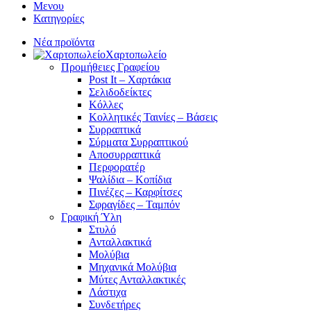
Μενου
Κατηγορίες
Νέα προϊόντα
Χαρτοπωλείο
Προμήθειες Γραφείου
Post It – Χαρτάκια
Σελιδοδείκτες
Κόλλες
Κολλητικές Ταινίες – Βάσεις
Συρραπτικά
Σύρματα Συρραπτικού
Αποσυρραπτικά
Περφορατέρ
Ψαλίδια – Κοπίδια
Πινέζες – Καρφίτσες
Σφραγίδες – Ταμπόν
Γραφική Ύλη
Στυλό
Ανταλλακτικά
Μολύβια
Μηχανικά Μολύβια
Μύτες Ανταλλακτικές
Λάστιχα
Συνδετήρες