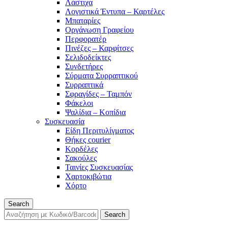
Λάστιχα
Λογιστικά Έντυπα – Καρτέλες
Μπαταρίες
Οργάνωση Γραφείου
Περφορατέρ
Πινέζες – Καρφίτσες
Σελιδοδείκτες
Συνδετήρες
Σύρματα Συρραπτικού
Συρραπτικά
Σφραγίδες – Ταμπόν
Φάκελοι
Ψαλίδια – Κοπίδια
Συσκευασία
Είδη Περιτυλίγματος
Θήκες courier
Κορδέλες
Σακούλες
Ταινίες Συσκευασίας
Χαρτοκιβώτια
Χόρτο
Search
Search