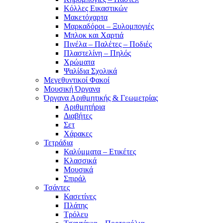
Κόλλες Εικαστικών
Μακετόχαρτα
Μαρκαδόροι – Ξυλομπογιές
Μπλοκ και Χαρτιά
Πινέλα – Παλέτες – Ποδιές
Πλαστελίνη – Πηλός
Χρώματα
Ψαλίδια Σχολικά
Μεγεθυντικοί Φακοί
Μουσική Όργανα
Όργανα Αριθμητικής & Γεωμετρίας
Αριθμητήρια
Διαβήτες
Σετ
Χάρακες
Τετράδια
Καλύμματα – Ετικέτες
Κλασσικά
Μουσικά
Σπιράλ
Τσάντες
Κασετίνες
Πλάτης
Τρόλευ