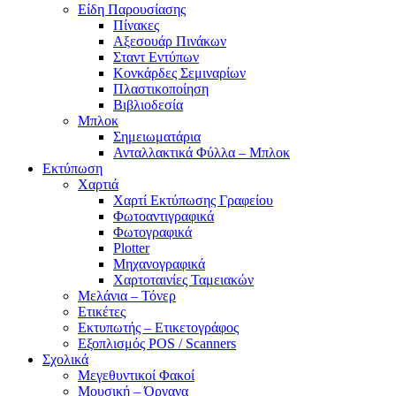
Είδη Παρουσίασης
Πίνακες
Αξεσουάρ Πινάκων
Σταντ Εντύπων
Κονκάρδες Σεμιναρίων
Πλαστικοποίηση
Βιβλιοδεσία
Μπλοκ
Σημειωματάρια
Ανταλλακτικά Φύλλα – Μπλοκ
Εκτύπωση
Χαρτιά
Χαρτί Εκτύπωσης Γραφείου
Φωτοαντιγραφικά
Φωτογραφικά
Plotter
Μηχανογραφικά
Χαρτοταινίες Ταμειακών
Μελάνια – Τόνερ
Ετικέτες
Εκτυπωτής – Ετικετογράφος
Εξοπλισμός POS / Scanners
Σχολικά
Μεγεθυντικοί Φακοί
Μουσική – Όργανα