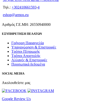
Τηλ.:
+302410661593
-
4
eshop@armos.eu
Αριθμός Γ.Ε.ΜΗ: 26550940000
ΕΞΥΠΗΡΕΤΗΣΗ ΠΕΛΑΤΩΝ
Γρήγορη Παραγγελία
Υπαναχώρηση & Επιστροφές
Τρόποι Πληρωμής
Τρόποι Αποστολής
Αλλαγές & Επιστροφές
Προσωπικά δεδομένα
SOCIAL MEDIA
Ακολουθείστε μας
Google Review Us