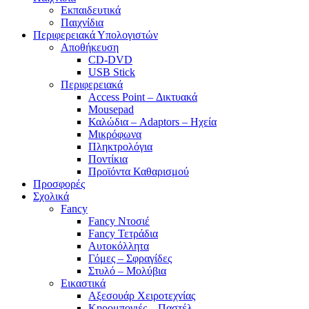
Εκπαιδευτικά
Παιχνίδια
Περιφερειακά Υπολογιστών
Αποθήκευση
CD-DVD
USB Stick
Περιφερειακά
Access Point – Δικτυακά
Mousepad
Καλώδια – Adaptors – Ηχεία
Μικρόφωνα
Πληκτρολόγια
Ποντίκια
Προϊόντα Καθαρισμού
Προσφορές
Σχολικά
Fancy
Fancy Ντοσιέ
Fancy Τετράδια
Αυτοκόλλητα
Γόμες – Σφραγίδες
Στυλό – Μολύβια
Εικαστικά
Αξεσουάρ Χειροτεχνίας
Κηρομπογιές – Παστέλ