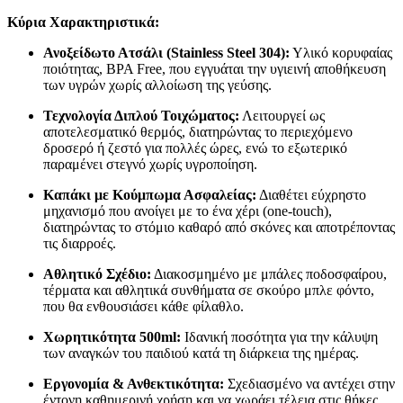
Κύρια Χαρακτηριστικά:
Ανοξείδωτο Ατσάλι (Stainless Steel 304):
Υλικό κορυφαίας
ποιότητας, BPA Free, που εγγυάται την υγιεινή αποθήκευση
των υγρών χωρίς αλλοίωση της γεύσης.
Τεχνολογία Διπλού Τοιχώματος:
Λειτουργεί ως
αποτελεσματικό θερμός, διατηρώντας το περιεχόμενο
δροσερό ή ζεστό για πολλές ώρες, ενώ το εξωτερικό
παραμένει στεγνό χωρίς υγροποίηση.
Καπάκι με Κούμπωμα Ασφαλείας:
Διαθέτει εύχρηστο
μηχανισμό που ανοίγει με το ένα χέρι (one-touch),
διατηρώντας το στόμιο καθαρό από σκόνες και αποτρέποντας
τις διαρροές.
Αθλητικό Σχέδιο:
Διακοσμημένο με μπάλες ποδοσφαίρου,
τέρματα και αθλητικά συνθήματα σε σκούρο μπλε φόντο,
που θα ενθουσιάσει κάθε φίλαθλο.
Χωρητικότητα 500ml:
Ιδανική ποσότητα για την κάλυψη
των αναγκών του παιδιού κατά τη διάρκεια της ημέρας.
Εργονομία & Ανθεκτικότητα:
Σχεδιασμένο να αντέχει στην
έντονη καθημερινή χρήση και να χωράει τέλεια στις θήκες