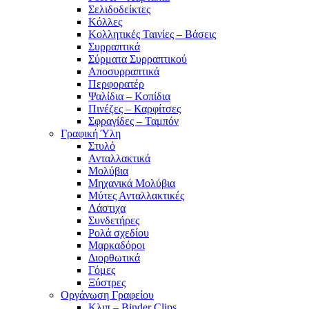
Σελιδοδείκτες
Κόλλες
Κολλητικές Ταινίες – Βάσεις
Συρραπτικά
Σύρματα Συρραπτικού
Αποσυρραπτικά
Περφορατέρ
Ψαλίδια – Κοπίδια
Πινέζες – Καρφίτσες
Σφραγίδες – Ταμπόν
Γραφική Ύλη
Στυλό
Ανταλλακτικά
Μολύβια
Μηχανικά Μολύβια
Μύτες Ανταλλακτικές
Λάστιχα
Συνδετήρες
Ρολά σχεδίου
Μαρκαδόροι
Διορθωτικά
Γόμες
Ξύστρες
Οργάνωση Γραφείου
Κλιπ – Binder Clips