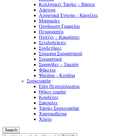
Κολλητικές Ταινίες – Βάσεις
Λάστιχα
Λογιστικά Έντυπα – Καρτέλες
Μπαταρίες
Οργάνωση Γραφείου
Περφορατέρ
Πινέζες – Καρφίτσες
Σελιδοδείκτες
Συνδετήρες
Σύρματα Συρραπτικού
Συρραπτικά
Σφραγίδες – Ταμπόν
Φάκελοι
Ψαλίδια – Κοπίδια
Συσκευασία
Είδη Περιτυλίγματος
Θήκες courier
Κορδέλες
Σακούλες
Ταινίες Συσκευασίας
Χαρτοκιβώτια
Χόρτο
Search