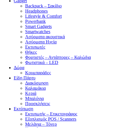
Gadget
Backpack – Σακίδιο
Headphones
Lifestyle & Comfort
Powerbank
Smart Gadgets
Smartwatches
Ασύρματα ακουστικά
Ασύρματα Ηχεία
Εκτυπωτές
Θήκες
Φορτιστές – Αντάπτορες – Καλώδια
Φωτιστικά – LED
Δώρα
Κουμπαράδες
Είδη Πάρτυ
Διακόσμηση
Καλαμάκια
Κεριά
Μπαλόνια
Προσκλήσεις
Εκτύπωση
Εκτυπωτής – Ετικετογράφος
Εξοπλισμός POS / Scanners
Μελάνια – Τόνερ