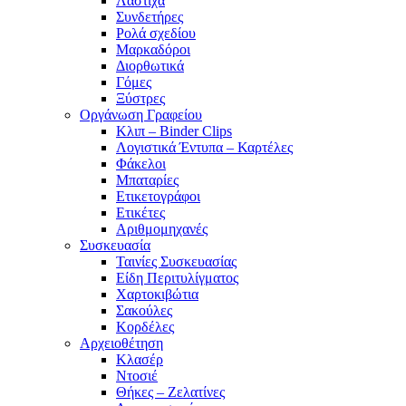
Λάστιχα
Συνδετήρες
Ρολά σχεδίου
Μαρκαδόροι
Διορθωτικά
Γόμες
Ξύστρες
Οργάνωση Γραφείου
Κλιπ – Binder Clips
Λογιστικά Έντυπα – Καρτέλες
Φάκελοι
Μπαταρίες
Ετικετογράφοι
Ετικέτες
Αριθμομηχανές
Συσκευασία
Ταινίες Συσκευασίας
Είδη Περιτυλίγματος
Χαρτοκιβώτια
Σακούλες
Κορδέλες
Αρχειοθέτηση
Κλασέρ
Ντοσιέ
Θήκες – Ζελατίνες