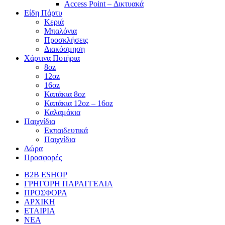
Access Point – Δικτυακά
Είδη Πάρτυ
Κεριά
Μπαλόνια
Προσκλήσεις
Διακόσμηση
Χάρτινα Ποτήρια
8oz
12oz
16oz
Καπάκια 8oz
Καπάκια 12oz – 16oz
Καλαμάκια
Παιχνίδια
Εκπαιδευτικά
Παιχνίδια
Δώρα
Προσφορές
B2B ESHOP
ΓΡΗΓΟΡΗ ΠΑΡΑΓΓΕΛΙΑ
ΠΡΟΣΦΟΡΑ
ΑΡΧΙΚΗ
ΕΤΑΙΡΙΑ
ΝΕΑ