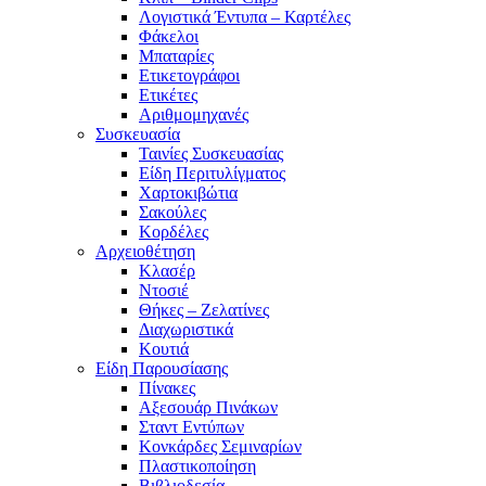
Λογιστικά Έντυπα – Καρτέλες
Φάκελοι
Μπαταρίες
Ετικετογράφοι
Ετικέτες
Αριθμομηχανές
Συσκευασία
Ταινίες Συσκευασίας
Είδη Περιτυλίγματος
Χαρτοκιβώτια
Σακούλες
Κορδέλες
Αρχειοθέτηση
Κλασέρ
Ντοσιέ
Θήκες – Ζελατίνες
Διαχωριστικά
Κουτιά
Είδη Παρουσίασης
Πίνακες
Αξεσουάρ Πινάκων
Σταντ Εντύπων
Κονκάρδες Σεμιναρίων
Πλαστικοποίηση
Βιβλιοδεσία