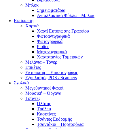
Μπλοκ
Σημειωματάρια
Ανταλλακτικά Φύλλα – Μπλοκ
Εκτύπωση
Χαρτιά
Χαρτί Εκτύπωσης Γραφείου
Φωτοαντιγραφικά
Φωτογραφικά
Plotter
Μηχανογραφικά
Χαρτοταινίες Ταμειακών
Μελάνια – Τόνερ
Ετικέτες
Εκτυπωτής – Ετικετογράφος
Εξοπλισμός POS / Scanners
Σχολικά
Μεγεθυντικοί Φακοί
Μουσική – Όργανα
Τσάντες
Πλάτης
Τρόλευ
Κασετίνες
Τσάντες Εκδρομής
Τσαντάκια – Πορτοφόλια