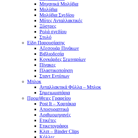
Μηχανικά Μολύβια
Μολύβια
Μολύβια Σχεδίου
Μύτες Ανταλλακτικές
Ξύστρες
Ρολά σχεδίου
Στυλό
Είδη Παρουσίασης
Αξεσουάρ Πινάκων
Βιβλιοδεσία
Κονκάρδες Σεμιναρίων
Πίνακες
Πλαστικοποίηση
Σταντ Εντύπων
Μπλοκ
Ανταλλακτικά Φύλλα – Μπλοκ
Σημειωματάρια
Προμήθειες Γραφείου
Post It – Χαρτάκια
Αποσυραπτικά
Αριθμομηχανές
Ετικέτες
Ετικετογράφοι
Κλιπ – Binder Clips
Κόλλες