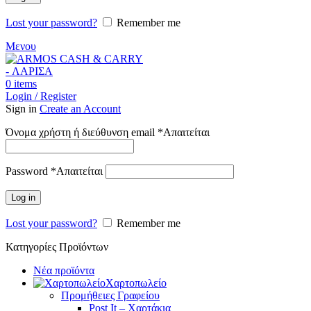
Lost your password?
Remember me
Μενου
0
items
Login / Register
Sign in
Create an Account
Όνομα χρήστη ή διεύθυνση email
*
Απαιτείται
Password
*
Απαιτείται
Log in
Lost your password?
Remember me
Κατηγορίες Προϊόντων
Νέα προϊόντα
Χαρτοπωλείο
Προμήθειες Γραφείου
Post It – Χαρτάκια