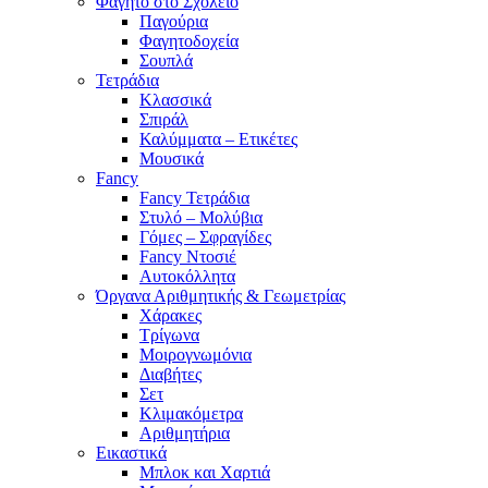
Φαγητό στο Σχολείο
Παγούρια
Φαγητοδοχεία
Σουπλά
Τετράδια
Κλασσικά
Σπιράλ
Καλύμματα – Ετικέτες
Μουσικά
Fancy
Fancy Τετράδια
Στυλό – Μολύβια
Γόμες – Σφραγίδες
Fancy Ντοσιέ
Αυτοκόλλητα
Όργανα Αριθμητικής & Γεωμετρίας
Χάρακες
Τρίγωνα
Mοιρογνωμόνια
Διαβήτες
Σετ
Κλιμακόμετρα
Αριθμητήρια
Εικαστικά
Μπλοκ και Χαρτιά