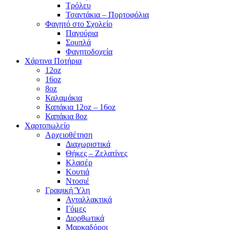
Τρόλευ
Τσαντάκια – Πορτοφόλια
Φαγητό στο Σχολείο
Παγούρια
Σουπλά
Φαγητοδοχεία
Χάρτινα Ποτήρια
12oz
16oz
8oz
Καλαμάκια
Καπάκια 12oz – 16oz
Καπάκια 8oz
Χαρτοπωλείο
Αρχειοθέτηση
Διαχωριστικά
Θήκες – Ζελατίνες
Κλασέρ
Κουτιά
Ντοσιέ
Γραφική Ύλη
Ανταλλακτικά
Γόμες
Διορθωτικά
Μαρκαδόροι