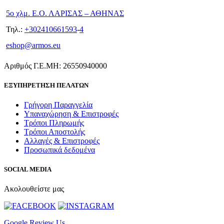
5ο χλμ. Ε.Ο. ΛΑΡΙΣΑΣ – ΑΘΗΝΑΣ
Τηλ.:
+302410661593
-
4
eshop@armos.eu
Αριθμός Γ.Ε.ΜΗ: 26550940000
ΕΞΥΠΗΡΕΤΗΣΗ ΠΕΛΑΤΩΝ
Γρήγορη Παραγγελία
Υπαναχώρηση & Επιστροφές
Τρόποι Πληρωμής
Τρόποι Αποστολής
Αλλαγές & Επιστροφές
Προσωπικά δεδομένα
SOCIAL MEDIA
Ακολουθείστε μας
Google Review Us