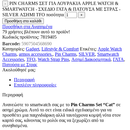
PIN CHARMS ΣΕΤ ΓΙΑ ΛΟΥΡΑΚΙΑ APPLE WATCH &
SMARTWATCH - ΣΧΕΔΙΟ ΓΑΤΑ & ΠΑΤΟΥΣΑ ΜΕ ΣΤΡΑΣ -
SILVER ΑΣΗΜΙ TFO ποσότητα
Προσθήκη στο καλάθι
Προσθήκη στα Αγαπημένα
79
χρήστες βλέπουν αυτό το προϊόν!
Κωδικός προϊόντος:
7819405
Barcode:
5907504568690
Κατηγορίες:
Gadget
,
Lifestyle & Comfort
Ετικέτες:
Apple Watch
Charms
,
armos accessories.
,
Pin Charms
,
SILVER
,
Smartwatch
Accessories
,
TFO
,
Watch Strap Pins
,
Ασημί Διακοσμητικά
,
ΓΑΤΑ
,
Πατούσα με Στρας
Ακολούθησέ μας:
Περιγραφή
Επιπλέον πληροφορίες
Περιγραφή
Ανανεώστε το smartwatch σας με το
Pin Charms Set “Cat”
σε
ασημί χρώμα. Αυτό το σετ είναι ειδικά σχεδιασμένο για να
προσθέτει μια παιχνιδιάρικη αλλά ταυτόχρονα κομψή νότα στον
καρπό σας, κάνοντας το ρολόι σας να ξεχωρίζει από τα
συνηθισμένα.