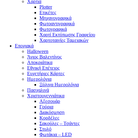
Χαρτιά
Plotter
Ετικέτες
Μηχανογραφικά
Φωτοαντιγραφικά
Φωτογραφικά
Χαρτί Εκτύπωσης Γραφείου
Χαρτοταινίες Ταμειακών
Εποχιακά
Halloween
Άγιος Βαλεντίνος
Αποκριάτικα
Εθνική Επέτειος
Ευχετήριες Κάρτες
Ημερολόγια
Ξύλινα Ημερολόγια
Πασχαλινά
Χριστουγεννιάτικα
Αξεσουάρ
Γούρια
Διακόσμηση
Κορδέλες
Σακούλες – Τσάντες
Στυλό
Φωτάκια – LED