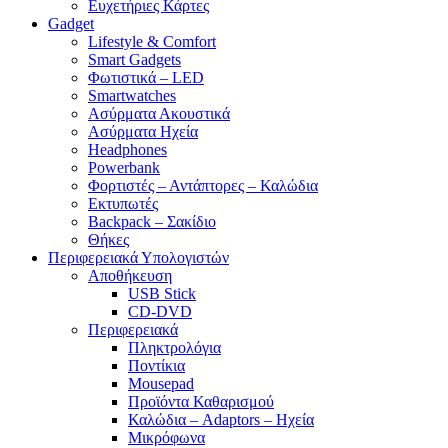
Ευχετήριες Κάρτες
Gadget
Lifestyle & Comfort
Smart Gadgets
Φωτιστικά – LED
Smartwatches
Ασύρματα Ακουστικά
Ασύρματα Ηχεία
Headphones
Powerbank
Φορτιστές – Αντάπτορες – Καλώδια
Εκτυπωτές
Backpack – Σακίδιο
Θήκες
Περιφερειακά Υπολογιστών
Αποθήκευση
USB Stick
CD-DVD
Περιφερειακά
Πληκτρολόγια
Ποντίκια
Mousepad
Προϊόντα Καθαρισμού
Καλώδια – Adaptors – Ηχεία
Μικρόφωνα