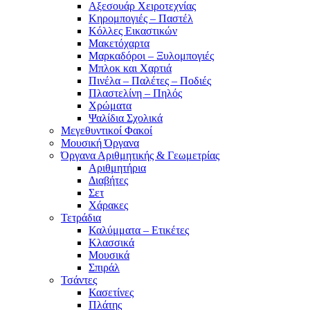
Αξεσουάρ Χειροτεχνίας
Κηρομπογιές – Παστέλ
Κόλλες Εικαστικών
Μακετόχαρτα
Μαρκαδόροι – Ξυλομπογιές
Μπλοκ και Χαρτιά
Πινέλα – Παλέτες – Ποδιές
Πλαστελίνη – Πηλός
Χρώματα
Ψαλίδια Σχολικά
Μεγεθυντικοί Φακοί
Μουσική Όργανα
Όργανα Αριθμητικής & Γεωμετρίας
Αριθμητήρια
Διαβήτες
Σετ
Χάρακες
Τετράδια
Καλύμματα – Ετικέτες
Κλασσικά
Μουσικά
Σπιράλ
Τσάντες
Κασετίνες
Πλάτης