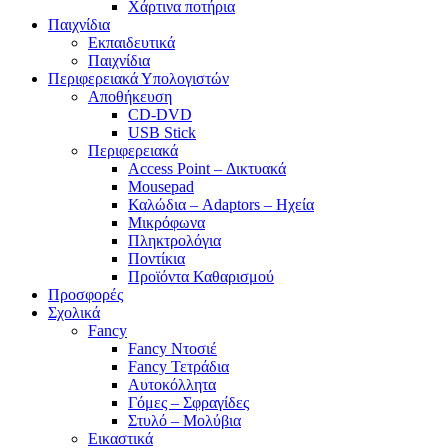
Χάρτινα ποτήρια
Παιχνίδια
Εκπαιδευτικά
Παιχνίδια
Περιφερειακά Υπολογιστών
Αποθήκευση
CD-DVD
USB Stick
Περιφερειακά
Access Point – Δικτυακά
Mousepad
Καλώδια – Adaptors – Ηχεία
Μικρόφωνα
Πληκτρολόγια
Ποντίκια
Προϊόντα Καθαρισμού
Προσφορές
Σχολικά
Fancy
Fancy Ντοσιέ
Fancy Τετράδια
Αυτοκόλλητα
Γόμες – Σφραγίδες
Στυλό – Μολύβια
Εικαστικά