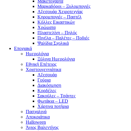
Μακετόχαρτα
Μαρκαδόροι – Ξυλομπογιές
Αξεσουάρ Χειροτεχνίας
Κηρομπογιές – Παστέλ
Κόλλες Εικαστικών
Χρώματα
Πλαστελίνη – Πηλός
Πινέλα – Παλέτες – Ποδιές
Ψαλίδια Σχολικά
Εποχιακά
Ημερολόγια
Ξύλινα Ημερολόγια
Εθνική Επέτειος
Χριστουγεννιάτικα
Αξεσουάρ
Γούρια
Διακόσμηση
Κορδέλες
Σακούλες – Τσάντες
Φωτάκια – LED
Χάρτινα ποτήρια
Πασχαλινά
Αποκριάτικα
Halloween
Άγιος Βαλεντίνος