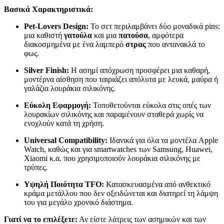
Βασικά Χαρακτηριστικά:
Pet-Lovers Design:
Το σετ περιλαμβάνει δύο μοναδικά pins:
μια καθιστή
γατούλα
και μια
πατούσα
, αμφότερα
διακοσμημένα με ένα λαμπερό
στρας
που αντανακλά το
φως.
Silver Finish:
Η ασημί απόχρωση προσφέρει μια καθαρή,
μοντέρνα αίσθηση που ταιριάζει απόλυτα με λευκά, μαύρα ή
γαλάζια λουράκια σιλικόνης.
Εύκολη Εφαρμογή:
Τοποθετούνται εύκολα στις οπές των
λουρακίων σιλικόνης και παραμένουν σταθερά χωρίς να
ενοχλούν κατά τη χρήση.
Universal Compatibility:
Ιδανικά για όλα τα μοντέλα Apple
Watch, καθώς και για smartwatches των Samsung, Huawei,
Xiaomi κ.α. που χρησιμοποιούν λουράκια σιλικόνης με
τρύπες.
Υψηλή Ποιότητα TFO:
Κατασκευασμένα από ανθεκτικό
κράμα μετάλλου που δεν οξειδώνεται και διατηρεί τη λάμψη
του για μεγάλο χρονικό διάστημα.
Γιατί να το επιλέξετε:
Αν είστε λάτρεις των ασημικών και των