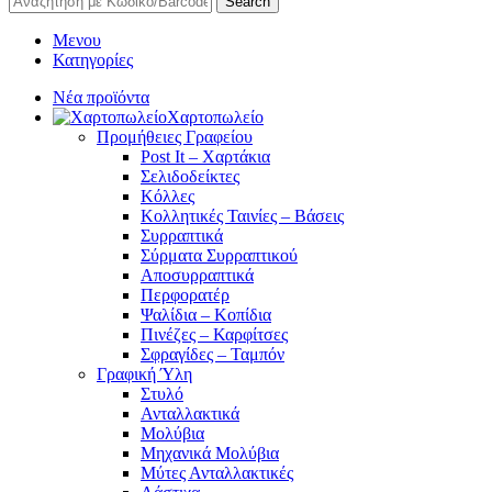
Search
Μενου
Κατηγορίες
Νέα προϊόντα
Χαρτοπωλείο
Προμήθειες Γραφείου
Post It – Χαρτάκια
Σελιδοδείκτες
Κόλλες
Κολλητικές Ταινίες – Βάσεις
Συρραπτικά
Σύρματα Συρραπτικού
Αποσυρραπτικά
Περφορατέρ
Ψαλίδια – Κοπίδια
Πινέζες – Καρφίτσες
Σφραγίδες – Ταμπόν
Γραφική Ύλη
Στυλό
Ανταλλακτικά
Μολύβια
Μηχανικά Μολύβια
Μύτες Ανταλλακτικές