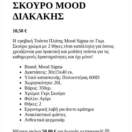
ΣΚΟΥΡΟ MOOD
ΔΙΑΚΑΚΗΣ
10,50
€
Η εφηβική Τσάντα Πλάτης Mood Sigma σε Γκρι
Σκούρο χρώμα με 2 θήκες είναι κατάλληλη για όσους
χρειάζονται μια πρακτική και μοδάτη τσάντα για τις
καθημερινές δραστηριότητες και όχι μόνο!
Brand: Mood Sigma
Διαστάσεις: 30x15x40 εκ.
Υλικό κατασκευής: Πολυεστέρας 600D
Χωρητικότητα: 20L
Βάρος: 350γρ.
Χρώμα: Γκρι Σκούρο
Φύλλο: Αγόρι
Θήκες: 2
Εργονομική λαβή για άνετο κράτημα
Ανακλαστικοί ιμάντες
Ανθεκτικά φερμουάρ
Μένουν ακόμα
50,00
€
για δωρεάν μεταφορικά! 😔