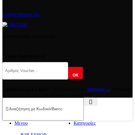
Google Review Us
ΕΝΤΟΠΙΣΜΟΣ ΑΠΟΣΤΟΛΗΣ
Γενική Ταχυδρομική
OK
ARMOS CASH & CARRY
2022 CREATED BY
MINIMAL.gr
. PREMIUM
E-COMMERCE SOLUTIONS.
Μενου
Κατηγορίες
B2B ESHOP