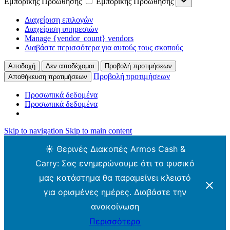
Εμπορικής Προώθησης
Εμπορικής Προώθησης
Διαχείριση επιλογών
Διαχείριση υπηρεσιών
Manage {vendor_count} vendors
Διαβάστε περισσότερα για αυτούς τους σκοπούς
Αποδοχή
Δεν αποδέχομαι
Προβολή προτιμήσεων
Προβολή προτιμήσεων
Αποθήκευση προτιμήσεων
Προσωπικά δεδομένα
Προσωπικά δεδομένα
Skip to navigation
Skip to main content
☀️ Θερινές Διακοπές Armos Cash &
Carry: Σας ενημερώνουμε ότι το φυσικό
μας κατάστημα θα παραμείνει κλειστό
για ορισμένες ημέρες. Διαβάστε την
ανακοίνωση
Περισσότερα