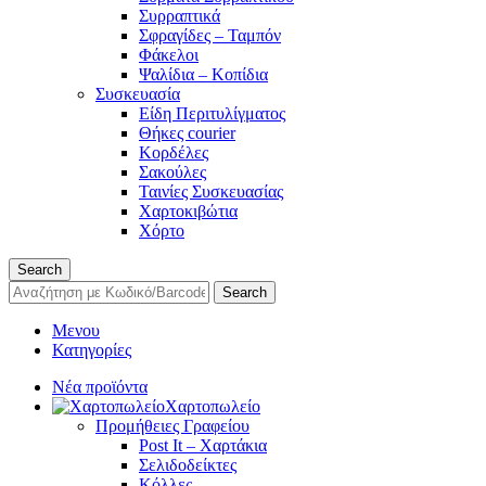
Συρραπτικά
Σφραγίδες – Ταμπόν
Φάκελοι
Ψαλίδια – Κοπίδια
Συσκευασία
Είδη Περιτυλίγματος
Θήκες courier
Κορδέλες
Σακούλες
Ταινίες Συσκευασίας
Χαρτοκιβώτια
Χόρτο
Search
Search
Μενου
Κατηγορίες
Νέα προϊόντα
Χαρτοπωλείο
Προμήθειες Γραφείου
Post It – Χαρτάκια
Σελιδοδείκτες
Κόλλες