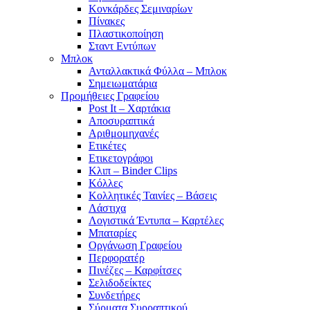
Κονκάρδες Σεμιναρίων
Πίνακες
Πλαστικοποίηση
Σταντ Εντύπων
Μπλοκ
Ανταλλακτικά Φύλλα – Μπλοκ
Σημειωματάρια
Προμήθειες Γραφείου
Post It – Χαρτάκια
Αποσυραπτικά
Αριθμομηχανές
Ετικέτες
Ετικετογράφοι
Κλιπ – Binder Clips
Κόλλες
Κολλητικές Ταινίες – Βάσεις
Λάστιχα
Λογιστικά Έντυπα – Καρτέλες
Μπαταρίες
Οργάνωση Γραφείου
Περφορατέρ
Πινέζες – Καρφίτσες
Σελιδοδείκτες
Συνδετήρες
Σύρματα Συρραπτικού