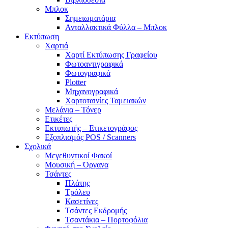
Μπλοκ
Σημειωματάρια
Ανταλλακτικά Φύλλα – Μπλοκ
Εκτύπωση
Χαρτιά
Χαρτί Εκτύπωσης Γραφείου
Φωτοαντιγραφικά
Φωτογραφικά
Plotter
Μηχανογραφικά
Χαρτοταινίες Ταμειακών
Μελάνια – Τόνερ
Ετικέτες
Εκτυπωτής – Ετικετογράφος
Εξοπλισμός POS / Scanners
Σχολικά
Μεγεθυντικοί Φακοί
Μουσική – Όργανα
Τσάντες
Πλάτης
Τρόλευ
Κασετίνες
Τσάντες Εκδρομής
Τσαντάκια – Πορτοφόλια