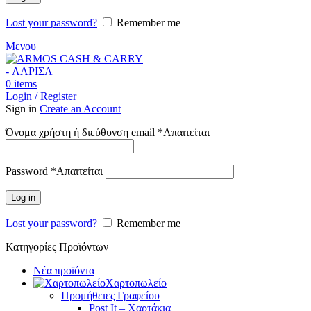
Lost your password?
Remember me
Μενου
0
items
Login / Register
Sign in
Create an Account
Όνομα χρήστη ή διεύθυνση email
*
Απαιτείται
Password
*
Απαιτείται
Log in
Lost your password?
Remember me
Κατηγορίες Προϊόντων
Νέα προϊόντα
Χαρτοπωλείο
Προμήθειες Γραφείου
Post It – Χαρτάκια