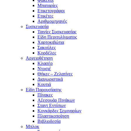
Φάκελοι
Μπαταρίες
Ετικετογράφοι
Ετικέτες
Αριθμομηχανές
Συσκευασία
Ταινίες Συσκευασίας
Είδη Περιτυλίγματος
Χαρτοκιβώτια
Σακούλες
Κορδέλες
Αρχειοθέτηση
Κλασέρ
Ντοσιέ
Θήκες – Ζελατίνες
Διαχωριστικά
Κουτιά
Είδη Παρουσίασης
Πίνακες
Αξεσουάρ Πινάκων
Σταντ Εντύπων
Κονκάρδες Σεμιναρίων
Πλαστικοποίηση
Βιβλιοδεσία
Μπλοκ