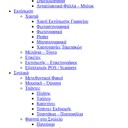
Σημειωματάρια
Ανταλλακτικά Φύλλα – Μπλοκ
Εκτύπωση
Χαρτιά
Χαρτί Εκτύπωσης Γραφείου
Φωτοαντιγραφικά
Φωτογραφικά
Plotter
Μηχανογραφικά
Χαρτοταινίες Ταμειακών
Μελάνια – Τόνερ
Ετικέτες
Εκτυπωτής – Ετικετογράφος
Εξοπλισμός POS / Scanners
Σχολικά
Μεγεθυντικοί Φακοί
Μουσική – Όργανα
Τσάντες
Πλάτης
Τρόλευ
Κασετίνες
Τσάντες Εκδρομής
Τσαντάκια – Πορτοφόλια
Φαγητό στο Σχολείο
Παγούρια