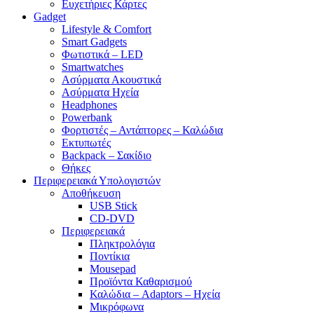
Ευχετήριες Κάρτες
Gadget
Lifestyle & Comfort
Smart Gadgets
Φωτιστικά – LED
Smartwatches
Ασύρματα Ακουστικά
Ασύρματα Ηχεία
Headphones
Powerbank
Φορτιστές – Αντάπτορες – Καλώδια
Εκτυπωτές
Backpack – Σακίδιο
Θήκες
Περιφερειακά Υπολογιστών
Αποθήκευση
USB Stick
CD-DVD
Περιφερειακά
Πληκτρολόγια
Ποντίκια
Mousepad
Προϊόντα Καθαρισμού
Καλώδια – Adaptors – Ηχεία
Μικρόφωνα