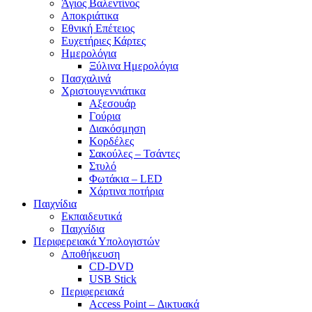
Άγιος Βαλεντίνος
Αποκριάτικα
Εθνική Επέτειος
Ευχετήριες Κάρτες
Ημερολόγια
Ξύλινα Ημερολόγια
Πασχαλινά
Χριστουγεννιάτικα
Αξεσουάρ
Γούρια
Διακόσμηση
Κορδέλες
Σακούλες – Τσάντες
Στυλό
Φωτάκια – LED
Χάρτινα ποτήρια
Παιχνίδια
Εκπαιδευτικά
Παιχνίδια
Περιφερειακά Υπολογιστών
Αποθήκευση
CD-DVD
USB Stick
Περιφερειακά
Access Point – Δικτυακά