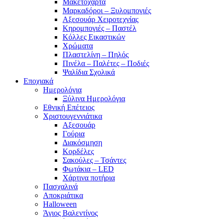
Μακετόχαρτα
Μαρκαδόροι – Ξυλομπογιές
Αξεσουάρ Χειροτεχνίας
Κηρομπογιές – Παστέλ
Κόλλες Εικαστικών
Χρώματα
Πλαστελίνη – Πηλός
Πινέλα – Παλέτες – Ποδιές
Ψαλίδια Σχολικά
Εποχιακά
Ημερολόγια
Ξύλινα Ημερολόγια
Εθνική Επέτειος
Χριστουγεννιάτικα
Αξεσουάρ
Γούρια
Διακόσμηση
Κορδέλες
Σακούλες – Τσάντες
Φωτάκια – LED
Χάρτινα ποτήρια
Πασχαλινά
Αποκριάτικα
Halloween
Άγιος Βαλεντίνος