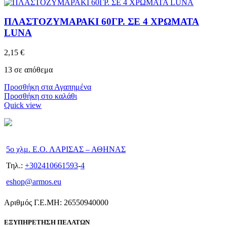
ΠΛΑΣΤΟΖΥΜΑΡΑΚΙ 60ΓΡ. ΣΕ 4 ΧΡΩΜΑΤΑ
LUNA
2,15
€
13 σε απόθεμα
Προσθήκη στα Αγαπημένα
Προσθήκη στο καλάθι
Quick view
5ο χλμ. Ε.Ο. ΛΑΡΙΣΑΣ – ΑΘΗΝΑΣ
Τηλ.:
+302410661593
-
4
eshop@armos.eu
Αριθμός Γ.Ε.ΜΗ: 26550940000
ΕΞΥΠΗΡΕΤΗΣΗ ΠΕΛΑΤΩΝ