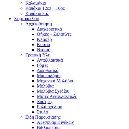
Καλαμάκια
Καπάκια 12oz – 16oz
Καπάκια 8oz
Χαρτοπωλείο
Αρχειοθέτηση
Διαχωριστικά
Θήκες – Ζελατίνες
Κλασέρ
Κουτιά
Ντοσιέ
Γραφική Ύλη
Ανταλλακτικά
Γόμες
Διορθωτικά
Μαρκαδόροι
Μηχανικά Μολύβια
Μολύβια
Μολύβια Σχεδίου
Μύτες Ανταλλακτικές
Ξύστρες
Ρολά σχεδίου
Στυλό
Είδη Παρουσίασης
Αξεσουάρ Πινάκων
Βιβλιοδεσία