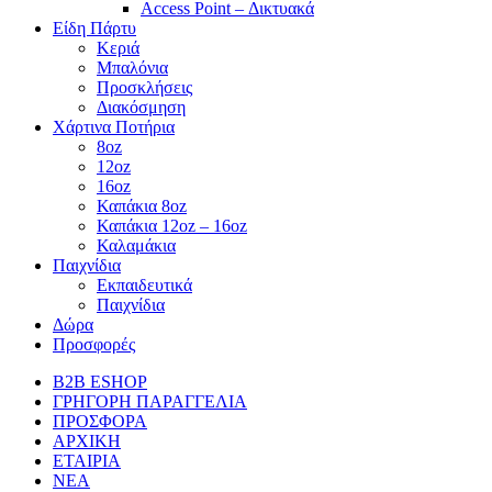
Access Point – Δικτυακά
Είδη Πάρτυ
Κεριά
Μπαλόνια
Προσκλήσεις
Διακόσμηση
Χάρτινα Ποτήρια
8oz
12oz
16oz
Καπάκια 8oz
Καπάκια 12oz – 16oz
Καλαμάκια
Παιχνίδια
Εκπαιδευτικά
Παιχνίδια
Δώρα
Προσφορές
B2B ESHOP
ΓΡΗΓΟΡΗ ΠΑΡΑΓΓΕΛΙΑ
ΠΡΟΣΦΟΡΑ
ΑΡΧΙΚΗ
ΕΤΑΙΡΙΑ
ΝΕΑ