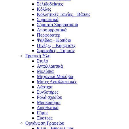
Σελιδοδείκτες
Κόλλες
Κολλητικές Ταινίες – Βάσεις
Συρραπτικά
Σύρματα Συρραπτικού
Αποσυρραπτικά
Περφορατέρ
Ψαλίδια – Κοπίδια
Πινέζες – Καρφίτσες
Σφραγίδες – Ταμπόν
Γραφική Ύλη
Στυλό
Ανταλλακτικά
Μολύβια
Μηχανικά Μολύβια
Μύτες Ανταλλακτικές
Λάστιχα
Συνδετήρες
Ρολά σχεδίου
Μαρκαδόροι
Διορθωτικά
Γόμες
Ξύστρες
Οργάνωση Γραφείου
Κλιπ – Binder Clips