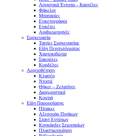
Λογιστικά Έντυπα – Καρτέλες
Φάκελοι
Μπαταρίες
Ετικετογράφοι
Ετικέτες
Αριθμομηχανές
Συσκευασία
Ταινίες Συσκευασίας
Είδη Περιτυλίγματος
Χαρτοκιβώτια
Σακούλες
Κορδέλες
Αρχειοθέτηση
Κλασέρ
Ντοσιέ
Θήκες – Ζελατίνες
Διαχωριστικά
Κουτιά
Είδη Παρουσίασης
Πίνακες
Αξεσουάρ Πινάκων
Σταντ Εντύπων
Κονκάρδες Σεμιναρίων
Πλαστικοποίηση
Βιβλιοδεσία