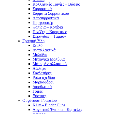
Κολλητικές Ταινίες – Βάσεις
Συρραπτικά
Σύρματα Συρραπτικού
Αποσυρραπτικά
Περφορατέρ
Ψαλίδια – Κοπίδια
Πινέζες – Καρφίτσες
Σφραγίδες – Ταμπόν
Γραφική Ύλη
Στυλό
Ανταλλακτικά
Μολύβια
Μηχανικά Μολύβια
Μύτες Ανταλλακτικές
Λάστιχα
Συνδετήρες
Ρολά σχεδίου
Μαρκαδόροι
Διορθωτικά
Γόμες
Ξύστρες
Οργάνωση Γραφείου
Κλιπ – Binder Clips
Λογιστικά Έντυπα – Καρτέλες