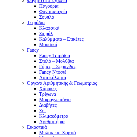
Φαγητό στο Σχολείο
Παγούρια
Φαγητοδοχεία
Σουπλά
Τετράδια
Κλασσικά
Σπιράλ
Καλύμματα – Ετικέτες
Μουσικά
Fancy
Fancy Τετράδια
Στυλό – Μολύβια
Γόμες – Σφραγίδες
Fancy Ντοσιέ
Αυτοκόλλητα
Όργανα Αριθμητικής & Γεωμετρίας
Χάρακες
Τρίγωνα
Mοιρογνωμόνια
Διαβήτες
Σετ
Κλιμακόμετρα
Αριθμητήρια
Εικαστικά
Μπλοκ και Χαρτιά