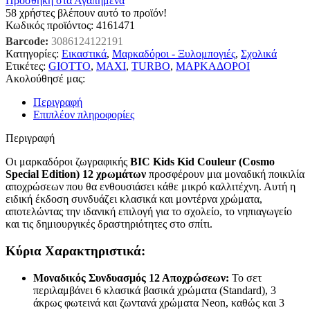
Προσθήκη στα Αγαπημένα
58
χρήστες βλέπουν αυτό το προϊόν!
Κωδικός προϊόντος:
4161471
Barcode:
3086124122191
Κατηγορίες:
Εικαστικά
,
Μαρκαδόροι - Ξυλομπογιές
,
Σχολικά
Ετικέτες:
GIOTTO
,
MAXI
,
TURBO
,
ΜΑΡΚΑΔΟΡΟΙ
Ακολούθησέ μας:
Περιγραφή
Επιπλέον πληροφορίες
Περιγραφή
Οι μαρκαδόροι ζωγραφικής
BIC Kids Kid Couleur (Cosmo
Special Edition) 12 χρωμάτων
προσφέρουν μια μοναδική ποικιλία
αποχρώσεων που θα ενθουσιάσει κάθε μικρό καλλιτέχνη. Αυτή η
ειδική έκδοση συνδυάζει κλασικά και μοντέρνα χρώματα,
αποτελώντας την ιδανική επιλογή για το σχολείο, το νηπιαγωγείο
και τις δημιουργικές δραστηριότητες στο σπίτι.
Κύρια Χαρακτηριστικά:
Μοναδικός Συνδυασμός 12 Αποχρώσεων:
Το σετ
περιλαμβάνει 6 κλασικά βασικά χρώματα (Standard), 3
άκρως φωτεινά και ζωντανά χρώματα Neon, καθώς και 3