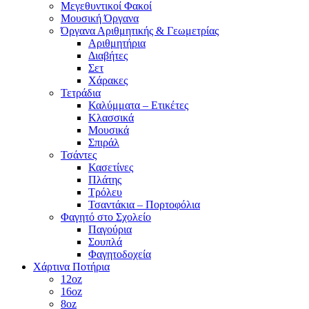
Μεγεθυντικοί Φακοί
Μουσική Όργανα
Όργανα Αριθμητικής & Γεωμετρίας
Αριθμητήρια
Διαβήτες
Σετ
Χάρακες
Τετράδια
Καλύμματα – Ετικέτες
Κλασσικά
Μουσικά
Σπιράλ
Τσάντες
Κασετίνες
Πλάτης
Τρόλευ
Τσαντάκια – Πορτοφόλια
Φαγητό στο Σχολείο
Παγούρια
Σουπλά
Φαγητοδοχεία
Χάρτινα Ποτήρια
12oz
16oz
8oz