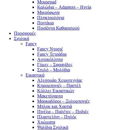
Mousepad
Καλώδια – Adaptors – Ηχεία
Μικρόφωνα
Πληκτρολόγια
Ποντίκια
Προϊόντα Καθαρισμού
Προσφορές
Σχολικά
Fancy
Fancy Ντοσιέ
Fancy Τετράδια
Αυτοκόλλητα
Γόμες – Σφραγίδες
Στυλό – Μολύβια
Εικαστικά
Αξεσουάρ Χειροτεχνίας
Κηρομπογιές – Παστέλ
Κόλλες Εικαστικών
Μακετόχαρτα
Μαρκαδόροι – Ξυλομπογιές
Μπλοκ και Χαρτιά
Πινέλα – Παλέτες – Ποδιές
Πλαστελίνη – Πηλός
Χρώματα
Ψαλίδια Σχολικά