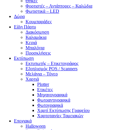
Θήκες
Φορτιστές – Αντάπτορες – Καλώδια
Φωτιστικά – LED
Δώρα
Κουμπαράδες
Είδη Πάρτυ
Διακόσμηση
Καλαμάκια
Κεριά
Μπαλόνια
Προσκλήσεις
Εκτύπωση
Εκτυπωτής – Ετικετογράφος
Εξοπλισμός POS / Scanners
Μελάνια – Τόνερ
Χαρτιά
Plotter
Ετικέτες
Μηχανογραφικά
Φωτοαντιγραφικά
Φωτογραφικά
Χαρτί Εκτύπωσης Γραφείου
Χαρτοταινίες Ταμειακών
Εποχιακά
Halloween