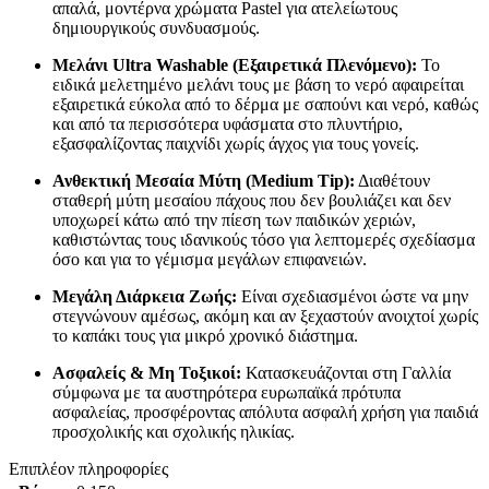
απαλά, μοντέρνα χρώματα Pastel για ατελείωτους
δημιουργικούς συνδυασμούς.
Μελάνι Ultra Washable (Εξαιρετικά Πλενόμενο):
Το
ειδικά μελετημένο μελάνι τους με βάση το νερό αφαιρείται
εξαιρετικά εύκολα από το δέρμα με σαπούνι και νερό, καθώς
και από τα περισσότερα υφάσματα στο πλυντήριο,
εξασφαλίζοντας παιχνίδι χωρίς άγχος για τους γονείς.
Ανθεκτική Μεσαία Μύτη (Medium Tip):
Διαθέτουν
σταθερή μύτη μεσαίου πάχους που δεν βουλιάζει και δεν
υποχωρεί κάτω από την πίεση των παιδικών χεριών,
καθιστώντας τους ιδανικούς τόσο για λεπτομερές σχεδίασμα
όσο και για το γέμισμα μεγάλων επιφανειών.
Μεγάλη Διάρκεια Ζωής:
Είναι σχεδιασμένοι ώστε να μην
στεγνώνουν αμέσως, ακόμη και αν ξεχαστούν ανοιχτοί χωρίς
το καπάκι τους για μικρό χρονικό διάστημα.
Ασφαλείς & Μη Τοξικοί:
Κατασκευάζονται στη Γαλλία
σύμφωνα με τα αυστηρότερα ευρωπαϊκά πρότυπα
ασφαλείας, προσφέροντας απόλυτα ασφαλή χρήση για παιδιά
προσχολικής και σχολικής ηλικίας.
Επιπλέον πληροφορίες