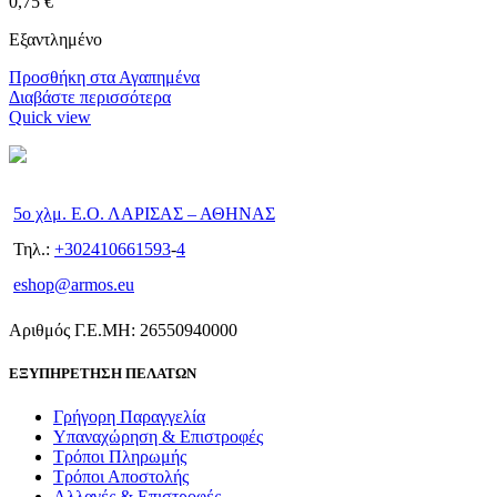
0,75
€
Εξαντλημένο
Προσθήκη στα Αγαπημένα
Διαβάστε περισσότερα
Quick view
5ο χλμ. Ε.Ο. ΛΑΡΙΣΑΣ – ΑΘΗΝΑΣ
Τηλ.:
+302410661593
-
4
eshop@armos.eu
Αριθμός Γ.Ε.ΜΗ: 26550940000
ΕΞΥΠΗΡΕΤΗΣΗ ΠΕΛΑΤΩΝ
Γρήγορη Παραγγελία
Υπαναχώρηση & Επιστροφές
Τρόποι Πληρωμής
Τρόποι Αποστολής
Αλλαγές & Επιστροφές