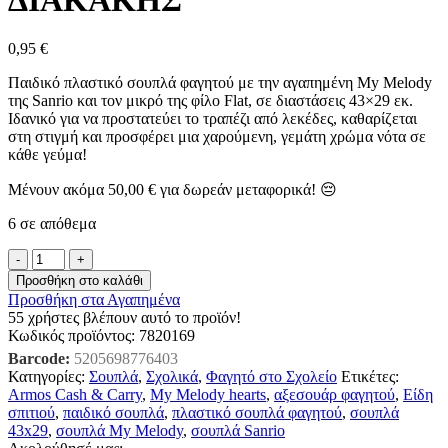
0,95
€
Παιδικό πλαστικό σουπλά φαγητού με την αγαπημένη My Melody
της Sanrio και τον μικρό της φίλο Flat, σε διαστάσεις 43×29 εκ.
Ιδανικό για να προστατεύει το τραπέζι από λεκέδες, καθαρίζεται
στη στιγμή και προσφέρει μια χαρούμενη, γεμάτη χρώμα νότα σε
κάθε γεύμα!
Μένουν ακόμα
50,00
€
για δωρεάν μεταφορικά! 😔
6 σε απόθεμα
ΣΟΥΠΛΑ
ΠΛΑΣΤΙΚΟ
Προσθήκη στο καλάθι
MY
Προσθήκη στα Αγαπημένα
MELODY
55
χρήστες βλέπουν αυτό το προϊόν!
SANRIO
Κωδικός προϊόντος:
7820169
43X29ΕΚ.
Barcode:
5205698776403
ΔΙΑΚΑΚΗΣ
Κατηγορίες:
Σουπλά
,
Σχολικά
,
Φαγητό στο Σχολείο
Ετικέτες:
ποσότητα
Armos Cash & Carry
,
My Melody hearts
,
αξεσουάρ φαγητού
,
Είδη
σπιτιού
,
παιδικό σουπλά
,
πλαστικό σουπλά φαγητού
,
σουπλά
43x29
,
σουπλά My Melody
,
σουπλά Sanrio