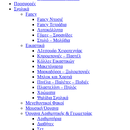
Προσφορές
Σχολικά
Fancy
Fancy Ντοσιέ
Fancy Τετράδια
Αυτοκόλλητα
Γόμες – Σφραγίδες
Στυλό – Μολύβια
Εικαστικά
Αξεσουάρ Χειροτεχνίας
Κηρομπογιές – Παστέλ
Κόλλες Εικαστικών
Μακετόχαρτα
Μαρκαδόροι – Ξυλομπογιές
Μπλοκ και Χαρτιά
Πινέλα – Παλέτες – Ποδιές
Πλαστελίνη – Πηλός
Χρώματα
Ψαλίδια Σχολικά
Μεγεθυντικοί Φακοί
Μουσική Όργανα
Όργανα Αριθμητικής & Γεωμετρίας
Αριθμητήρια
Διαβήτες
Σετ