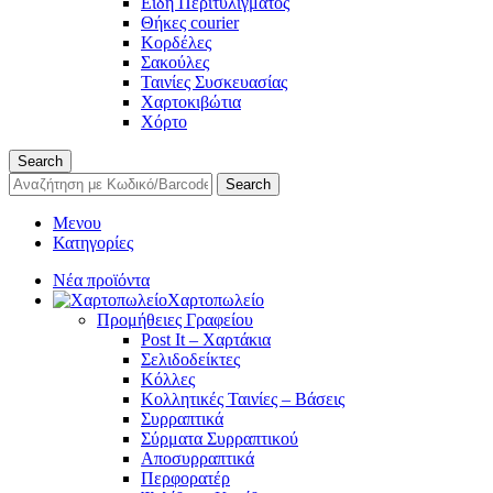
Είδη Περιτυλίγματος
Θήκες courier
Κορδέλες
Σακούλες
Ταινίες Συσκευασίας
Χαρτοκιβώτια
Χόρτο
Search
Search
Μενου
Κατηγορίες
Νέα προϊόντα
Χαρτοπωλείο
Προμήθειες Γραφείου
Post It – Χαρτάκια
Σελιδοδείκτες
Κόλλες
Κολλητικές Ταινίες – Βάσεις
Συρραπτικά
Σύρματα Συρραπτικού
Αποσυρραπτικά
Περφορατέρ