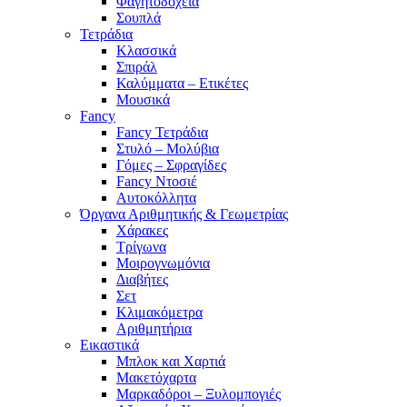
Φαγητοδοχεία
Σουπλά
Τετράδια
Κλασσικά
Σπιράλ
Καλύμματα – Ετικέτες
Μουσικά
Fancy
Fancy Τετράδια
Στυλό – Μολύβια
Γόμες – Σφραγίδες
Fancy Ντοσιέ
Αυτοκόλλητα
Όργανα Αριθμητικής & Γεωμετρίας
Χάρακες
Τρίγωνα
Mοιρογνωμόνια
Διαβήτες
Σετ
Κλιμακόμετρα
Αριθμητήρια
Εικαστικά
Μπλοκ και Χαρτιά
Μακετόχαρτα
Μαρκαδόροι – Ξυλομπογιές