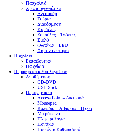
Πασχαλινά
Χριστουγεννιάτικα
Αξεσουάρ
Γούρια
Διακόσμηση
Κορδέλες
Σακούλες – Τσάντες
Στυλό
Φωτάκια – LED
Χάρτινα ποτήρια
Παιχνίδια
Εκπαιδευτικά
Παιχνίδια
Περιφερειακά Υπολογιστών
Αποθήκευση
CD-DVD
USB Stick
Περιφερειακά
Access Point – Δικτυακά
Mousepad
Καλώδια – Adaptors – Ηχεία
Μικρόφωνα
Πληκτρολόγια
Ποντίκια
Προϊόντα Καθαρισμού