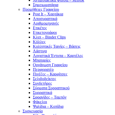
Ανταλλακτικά Φύλλα – Μπλοκ
Σημειωματάρια
Προμήθειες Γραφείου
Post It – Χαρτάκια
Αποσυραπτικά
Αριθμομηχανές
Ετικέτες
Ετικετογράφοι
Κλιπ – Binder Clips
Κόλλες
Κολλητικές Ταινίες – Βάσεις
Λάστιχα
Λογιστικά Έντυπα – Καρτέλες
Μπαταρίες
Οργάνωση Γραφείου
Περφορατέρ
Πινέζες – Καρφίτσες
Σελιδοδείκτες
Συνδετήρες
Σύρματα Συρραπτικού
Συρραπτικά
Σφραγίδες – Ταμπόν
Φάκελοι
Ψαλίδια – Κοπίδια
Συσκευασία