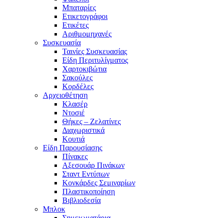
Μπαταρίες
Ετικετογράφοι
Ετικέτες
Αριθμομηχανές
Συσκευασία
Ταινίες Συσκευασίας
Είδη Περιτυλίγματος
Χαρτοκιβώτια
Σακούλες
Κορδέλες
Αρχειοθέτηση
Κλασέρ
Ντοσιέ
Θήκες – Ζελατίνες
Διαχωριστικά
Κουτιά
Είδη Παρουσίασης
Πίνακες
Αξεσουάρ Πινάκων
Σταντ Εντύπων
Κονκάρδες Σεμιναρίων
Πλαστικοποίηση
Βιβλιοδεσία
Μπλοκ
Σημειωματάρια