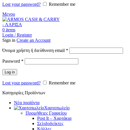
Lost your password?
Remember me
Μενου
0
items
Login / Register
Sign in
Create an Account
Απαιτείται
Όνομα χρήστη ή διεύθυνση email
*
Απαιτείται
Password
*
Log in
Lost your password?
Remember me
Κατηγορίες Προϊόντων
Νέα προϊόντα
Χαρτοπωλείο
Προμήθειες Γραφείου
Post It – Χαρτάκια
Σελιδοδείκτες
Κόλλες