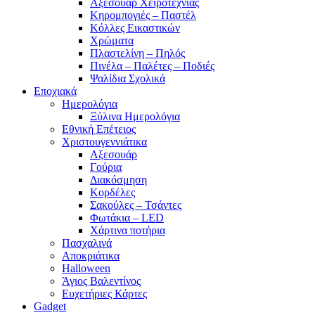
Αξεσουάρ Χειροτεχνίας
Κηρομπογιές – Παστέλ
Κόλλες Εικαστικών
Χρώματα
Πλαστελίνη – Πηλός
Πινέλα – Παλέτες – Ποδιές
Ψαλίδια Σχολικά
Εποχιακά
Ημερολόγια
Ξύλινα Ημερολόγια
Εθνική Επέτειος
Χριστουγεννιάτικα
Αξεσουάρ
Γούρια
Διακόσμηση
Κορδέλες
Σακούλες – Τσάντες
Φωτάκια – LED
Χάρτινα ποτήρια
Πασχαλινά
Αποκριάτικα
Halloween
Άγιος Βαλεντίνος
Ευχετήριες Κάρτες
Gadget