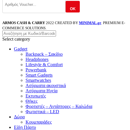
OK
ARMOS CASH & CARRY
2022 CREATED BY
MINIMAL.gr
. PREMIUM E-
COMMERCE SOLUTIONS.
Select category
Gadget
Backpack – Σακίδιο
Headphones
Lifestyle & Comfort
Powerbank
Smart Gadgets
Smartwatches
Ασύρματα ακουστικά
Ασύρματα Ηχεία
Εκτυπωτές
Θήκες
Φορτιστές – Αντάπτορες – Καλώδια
Φωτιστικά – LED
Δώρα
Κουμπαράδες
Είδη Πάρτυ