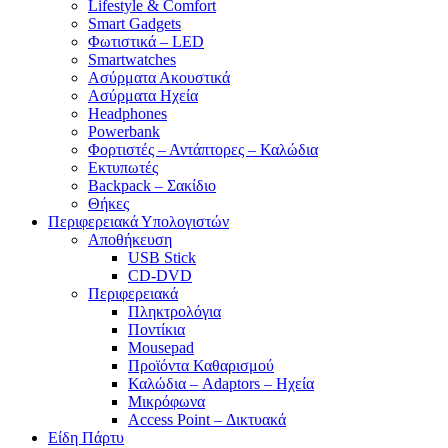
Lifestyle & Comfort
Smart Gadgets
Φωτιστικά – LED
Smartwatches
Ασύρματα Ακουστικά
Ασύρματα Ηχεία
Headphones
Powerbank
Φορτιστές – Αντάπτορες – Καλώδια
Εκτυπωτές
Backpack – Σακίδιο
Θήκες
Περιφερειακά Υπολογιστών
Αποθήκευση
USB Stick
CD-DVD
Περιφερειακά
Πληκτρολόγια
Ποντίκια
Mousepad
Προϊόντα Καθαρισμού
Καλώδια – Adaptors – Ηχεία
Μικρόφωνα
Access Point – Δικτυακά
Είδη Πάρτυ