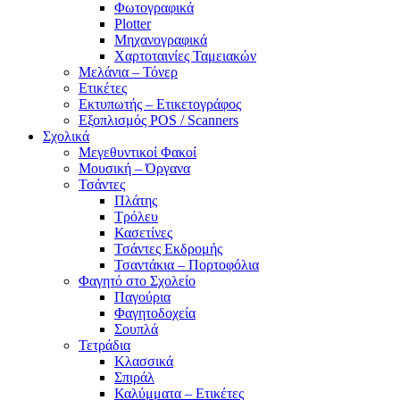
Φωτογραφικά
Plotter
Μηχανογραφικά
Χαρτοταινίες Ταμειακών
Μελάνια – Τόνερ
Ετικέτες
Εκτυπωτής – Ετικετογράφος
Εξοπλισμός POS / Scanners
Σχολικά
Μεγεθυντικοί Φακοί
Μουσική – Όργανα
Τσάντες
Πλάτης
Τρόλευ
Κασετίνες
Τσάντες Εκδρομής
Τσαντάκια – Πορτοφόλια
Φαγητό στο Σχολείο
Παγούρια
Φαγητοδοχεία
Σουπλά
Τετράδια
Κλασσικά
Σπιράλ
Καλύμματα – Ετικέτες