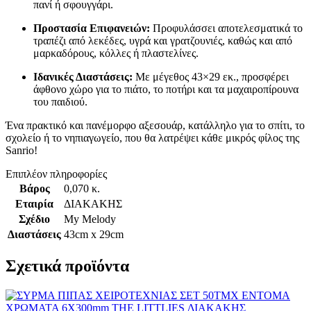
πανί ή σφουγγάρι.
Προστασία Επιφανειών:
Προφυλάσσει αποτελεσματικά το
τραπέζι από λεκέδες, υγρά και γρατζουνιές, καθώς και από
μαρκαδόρους, κόλλες ή πλαστελίνες.
Ιδανικές Διαστάσεις:
Με μέγεθος 43×29 εκ., προσφέρει
άφθονο χώρο για το πιάτο, το ποτήρι και τα μαχαιροπίρουνα
του παιδιού.
Ένα πρακτικό και πανέμορφο αξεσουάρ, κατάλληλο για το σπίτι, το
σχολείο ή το νηπιαγωγείο, που θα λατρέψει κάθε μικρός φίλος της
Sanrio!
Επιπλέον πληροφορίες
Βάρος
0,070 κ.
Εταιρία
ΔΙΑΚΑΚΗΣ
Σχέδιο
My Melody
Διαστάσεις
43cm x 29cm
Σχετικά προϊόντα