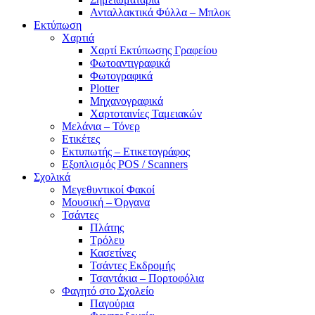
Ανταλλακτικά Φύλλα – Μπλοκ
Εκτύπωση
Χαρτιά
Χαρτί Εκτύπωσης Γραφείου
Φωτοαντιγραφικά
Φωτογραφικά
Plotter
Μηχανογραφικά
Χαρτοταινίες Ταμειακών
Μελάνια – Τόνερ
Ετικέτες
Εκτυπωτής – Ετικετογράφος
Εξοπλισμός POS / Scanners
Σχολικά
Μεγεθυντικοί Φακοί
Μουσική – Όργανα
Τσάντες
Πλάτης
Τρόλευ
Κασετίνες
Τσάντες Εκδρομής
Τσαντάκια – Πορτοφόλια
Φαγητό στο Σχολείο
Παγούρια