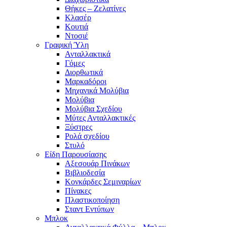
Θήκες – Ζελατίνες
Κλασέρ
Κουτιά
Ντοσιέ
Γραφική Ύλη
Ανταλλακτικά
Γόμες
Διορθωτικά
Μαρκαδόροι
Μηχανικά Μολύβια
Μολύβια
Μολύβια Σχεδίου
Μύτες Ανταλλακτικές
Ξύστρες
Ρολά σχεδίου
Στυλό
Είδη Παρουσίασης
Αξεσουάρ Πινάκων
Βιβλιοδεσία
Κονκάρδες Σεμιναρίων
Πίνακες
Πλαστικοποίηση
Σταντ Εντύπων
Μπλοκ