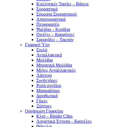
Κολλητικές Ταινίες – Βάσεις
Συρραπτικά
Σύρματα Συρραπτικού
Αποσυρραπτικά
Περφορατέρ
Ψαλίδια – Κοπίδια
Πινέζες – Καρφίτσες
Σφραγίδες – Ταμπόν
Γραφική Ύλη
Στυλό
Ανταλλακτικά
Μολύβια
Μηχανικά Μολύβια
Μύτες Ανταλλακτικές
Λάστιχα
Συνδετήρες
Ρολά σχεδίου
Μαρκαδόροι
Διορθωτικά
Γόμες
Ξύστρες
Οργάνωση Γραφείου
Κλιπ – Binder Clips
Λογιστικά Έντυπα – Καρτέλες
Φάκελοι