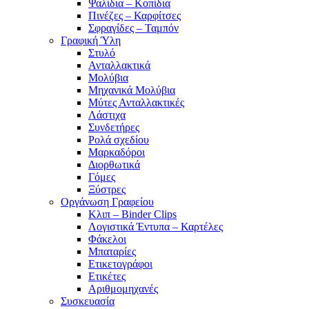
Ψαλίδια – Κοπίδια
Πινέζες – Καρφίτσες
Σφραγίδες – Ταμπόν
Γραφική Ύλη
Στυλό
Ανταλλακτικά
Μολύβια
Μηχανικά Μολύβια
Μύτες Ανταλλακτικές
Λάστιχα
Συνδετήρες
Ρολά σχεδίου
Μαρκαδόροι
Διορθωτικά
Γόμες
Ξύστρες
Οργάνωση Γραφείου
Κλιπ – Binder Clips
Λογιστικά Έντυπα – Καρτέλες
Φάκελοι
Μπαταρίες
Ετικετογράφοι
Ετικέτες
Αριθμομηχανές
Συσκευασία