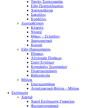
Ταινίες Συσκευασίας
Είδη Περιτυλίγματος
Χαρτοκιβώτια
Σακούλες
Κορδέλες
Αρχειοθέτηση
Κλασέρ
Ντοσιέ
Θήκες – Ζελατίνες
Διαχωριστικά
Κουτιά
Είδη Παρουσίασης
Πίνακες
Αξεσουάρ Πινάκων
Σταντ Εντύπων
Κονκάρδες Σεμιναρίων
Πλαστικοποίηση
Βιβλιοδεσία
Μπλοκ
Σημειωματάρια
Ανταλλακτικά Φύλλα – Μπλοκ
Εκτύπωση
Χαρτιά
Χαρτί Εκτύπωσης Γραφείου
Φωτοαντιγραφικά