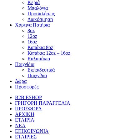
Κεριά
Μπαλόνια
Προσκλήσεις
Διακόσμηση
Χάρτινα Ποτήρια
8oz
12oz
16oz
Καπάκια 8oz
Καπάκια 12oz – 16oz
Καλαμάκια
Παιχνίδια
Εκπαιδευτικά
Παιχνίδια
Δώρα
Προσφορές
B2B ESHOP
ΓΡΗΓΟΡΗ ΠΑΡΑΓΓΕΛΙΑ
ΠΡΟΣΦΟΡΑ
ΑΡΧΙΚΗ
ΕΤΑΙΡΙΑ
ΝΕΑ
ΕΠΙΚΟΙΝΩΝΙΑ
ΕΤΑΙΡΙΕΣ