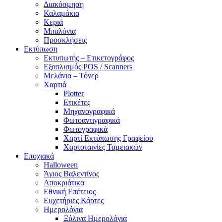
Διακόσμηση
Καλαμάκια
Κεριά
Μπαλόνια
Προσκλήσεις
Εκτύπωση
Εκτυπωτής – Ετικετογράφος
Εξοπλισμός POS / Scanners
Μελάνια – Τόνερ
Χαρτιά
Plotter
Ετικέτες
Μηχανογραφικά
Φωτοαντιγραφικά
Φωτογραφικά
Χαρτί Εκτύπωσης Γραφείου
Χαρτοταινίες Ταμειακών
Εποχιακά
Halloween
Άγιος Βαλεντίνος
Αποκριάτικα
Εθνική Επέτειος
Ευχετήριες Κάρτες
Ημερολόγια
Ξύλινα Ημερολόγια