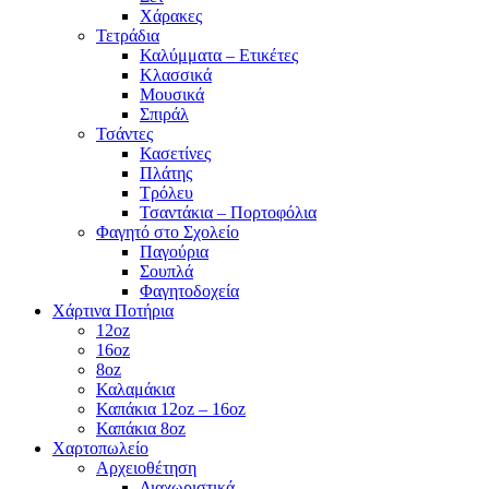
Χάρακες
Τετράδια
Καλύμματα – Ετικέτες
Κλασσικά
Μουσικά
Σπιράλ
Τσάντες
Κασετίνες
Πλάτης
Τρόλευ
Τσαντάκια – Πορτοφόλια
Φαγητό στο Σχολείο
Παγούρια
Σουπλά
Φαγητοδοχεία
Χάρτινα Ποτήρια
12oz
16oz
8oz
Καλαμάκια
Καπάκια 12oz – 16oz
Καπάκια 8oz
Χαρτοπωλείο
Αρχειοθέτηση
Διαχωριστικά