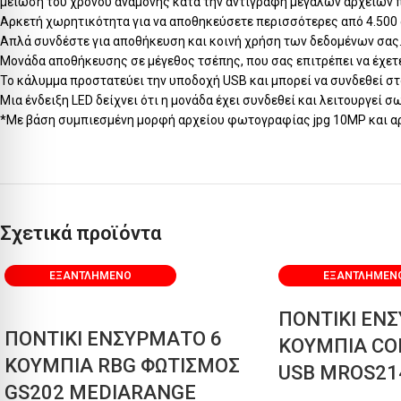
μείωση του χρόνου αναμονής κατά την αντιγραφή μεγάλων αρχείων
Αρκετή χωρητικότητα για να αποθηκεύσετε περισσότερες από 4.500
Απλά συνδέστε για αποθήκευση και κοινή χρήση των δεδομένων σας.
Μονάδα αποθήκευσης σε μέγεθος τσέπης, που σας επιτρέπει να έχετε
Το κάλυμμα προστατεύει την υποδοχή USB και μπορεί να συνδεθεί στο 
Μια ένδειξη LED δείχνει ότι η μονάδα έχει συνδεθεί και λειτουργεί
*Με βάση συμπιεσμένη μορφή αρχείου φωτογραφίας jpg 10MP και αρχ
Σχετικά προϊόντα
ΕΞΑΝΤΛΗΜΈΝΟ
ΕΞΑΝΤΛΗΜΈΝ
ΠΟΝΤΙΚΙ ΕΝ
ΠΟΝΤΙΚΙ ΕΝΣΥΡΜΑΤΟ 6
ΚΟΥΜΠΙΑ CO
ΚΟΥΜΠΙΑ RBG ΦΩΤΙΣΜΟΣ
USB MROS21
GS202 MEDIARANGE