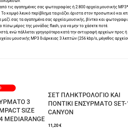
 πολυμέσων.
 από τις αγαπημένες σας φωτογραφίες ή 2.800 αρχεία μουσικής MP3
 Το κομψό λευκό περίβλημα ταιριάζει άριστα στον προσωπικό και ε
 μαζί σας τα αγαπημένα σας αρχεία μουσικής, βίντεο και φωτογραφιώ
πίσω μέρος της μονάδας flash, για να μην το χάσετε ποτέ.
 σωστά, ενώ πάλλεται γρηγορότερα κατά την αντιγραφή αρχείων προς ή
είου μουσικής MP3 διάρκειας 3 λεπτών (256 kbp/s, μέγεθος αρχείο
Ο
ΣΕΤ ΠΛΗΚΤΡΟΛΟΓΙΟ ΚΑΙ
ΣΥΡΜΑΤΟ 3
ΠΟΝΤΙΚΙ ΕΝΣΥΡΜΑΤΟ SET-
MPACT SIZE
CANYON
4 MEDIARANGE
11,20
€