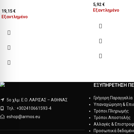
5,92
€
Εξαντλημένο
19,15
€
Εξαντλημένο
ΕΞΥΠΗΡΕΤΗΣΗ Π
Γρήγορη Παραγγελία
5ο χλμ. Ε.Ο. ΛΑΡΙΣΑΣ – ΑΘΗΝΑΣ
Υπαναχώρηση & Επι
Τηλ.:
+302410661593
-
4
Τρόποι Πληρωμής
eshop@armos.eu
Τρόποι Αποστολής
Αλλαγές & Επιστρο
Προσωπικά δεδομέν