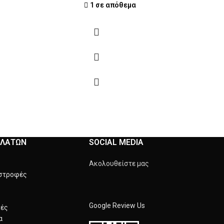
1 σε απόθεμα
ΕΛΑΤΩΝ
SOCIAL MEDIA
Ακολουθείστε μας
στροφές
Google Review Us
φές
α