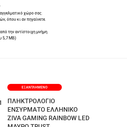
*
παγγελματικό χώρο σας.
ν, όπου κι αν πηγαίνετε.
 από την αντίστοιχη μνήμη.
υ 5,7 MB)
ΕΞΑΝΤΛΗΜΈΝΟ
ΕΞΑΝΤΛΗΜ
ΠΛΗΚΤΡΟΛΟΓΙΟ
ΗΧΕΙΑ USB
1
ΕΝΣΥΡΜΑΤΟ ΕΛΛΗΝΙΚΟ
ΜΑΥΡΟ ES
ZIVA GAMING RAINBOW LED
5,80
€
ΜΑΥΡΟ TRUST