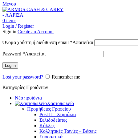
Μενου
0
items
Login / Register
Sign in
Create an Account
Όνομα χρήστη ή διεύθυνση email
*
Απαιτείται
Password
*
Απαιτείται
Log in
Lost your password?
Remember me
Κατηγορίες Προϊόντων
Νέα προϊόντα
Χαρτοπωλείο
Προμήθειες Γραφείου
Post It – Χαρτάκια
Σελιδοδείκτες
Κόλλες
Κολλητικές Ταινίες – Βάσεις
Συρραπτικά