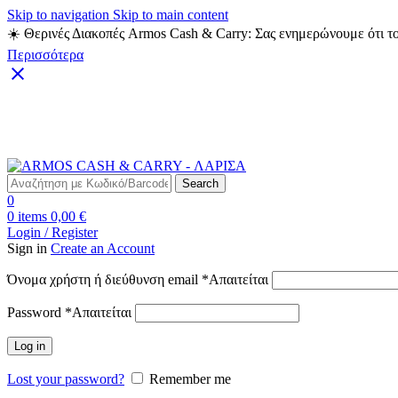
Skip to navigation
Skip to main content
☀️ Θερινές Διακοπές Armos Cash & Carry: Σας ενημερώνουμε ότι το
Περισσότερα
Δωρεάν Μεταφορικά για αγορές άνω των 49€
Search
0
0
items
0,00
€
Login / Register
Sign in
Create an Account
Όνομα χρήστη ή διεύθυνση email
*
Απαιτείται
Password
*
Απαιτείται
Log in
Lost your password?
Remember me