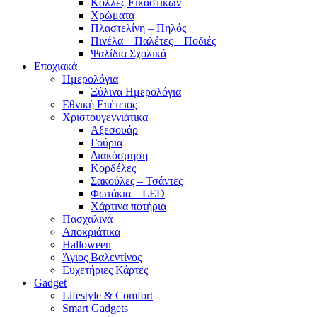
Κόλλες Εικαστικών
Χρώματα
Πλαστελίνη – Πηλός
Πινέλα – Παλέτες – Ποδιές
Ψαλίδια Σχολικά
Εποχιακά
Ημερολόγια
Ξύλινα Ημερολόγια
Εθνική Επέτειος
Χριστουγεννιάτικα
Αξεσουάρ
Γούρια
Διακόσμηση
Κορδέλες
Σακούλες – Τσάντες
Φωτάκια – LED
Χάρτινα ποτήρια
Πασχαλινά
Αποκριάτικα
Halloween
Άγιος Βαλεντίνος
Ευχετήριες Κάρτες
Gadget
Lifestyle & Comfort
Smart Gadgets