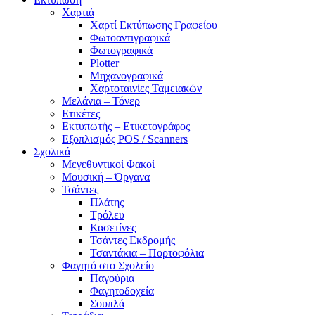
Χαρτιά
Χαρτί Εκτύπωσης Γραφείου
Φωτοαντιγραφικά
Φωτογραφικά
Plotter
Μηχανογραφικά
Χαρτοταινίες Ταμειακών
Μελάνια – Τόνερ
Ετικέτες
Εκτυπωτής – Ετικετογράφος
Εξοπλισμός POS / Scanners
Σχολικά
Μεγεθυντικοί Φακοί
Μουσική – Όργανα
Τσάντες
Πλάτης
Τρόλευ
Κασετίνες
Τσάντες Εκδρομής
Τσαντάκια – Πορτοφόλια
Φαγητό στο Σχολείο
Παγούρια
Φαγητοδοχεία
Σουπλά