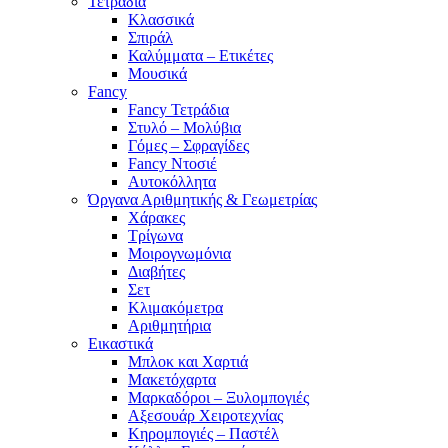
Τετράδια
Κλασσικά
Σπιράλ
Καλύμματα – Ετικέτες
Μουσικά
Fancy
Fancy Τετράδια
Στυλό – Μολύβια
Γόμες – Σφραγίδες
Fancy Ντοσιέ
Αυτοκόλλητα
Όργανα Αριθμητικής & Γεωμετρίας
Χάρακες
Τρίγωνα
Mοιρογνωμόνια
Διαβήτες
Σετ
Κλιμακόμετρα
Αριθμητήρια
Εικαστικά
Μπλοκ και Χαρτιά
Μακετόχαρτα
Μαρκαδόροι – Ξυλομπογιές
Αξεσουάρ Χειροτεχνίας
Κηρομπογιές – Παστέλ