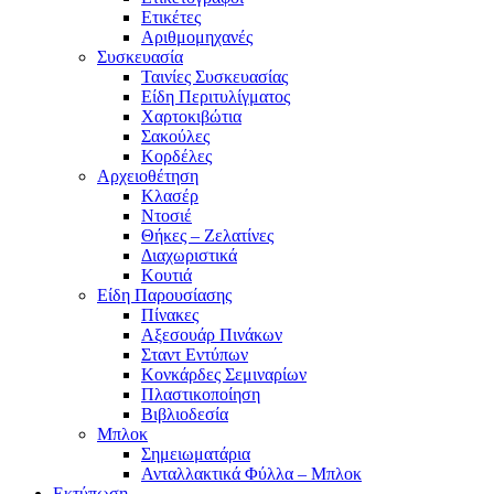
Ετικέτες
Αριθμομηχανές
Συσκευασία
Ταινίες Συσκευασίας
Είδη Περιτυλίγματος
Χαρτοκιβώτια
Σακούλες
Κορδέλες
Αρχειοθέτηση
Κλασέρ
Ντοσιέ
Θήκες – Ζελατίνες
Διαχωριστικά
Κουτιά
Είδη Παρουσίασης
Πίνακες
Αξεσουάρ Πινάκων
Σταντ Εντύπων
Κονκάρδες Σεμιναρίων
Πλαστικοποίηση
Βιβλιοδεσία
Μπλοκ
Σημειωματάρια
Ανταλλακτικά Φύλλα – Μπλοκ
Εκτύπωση