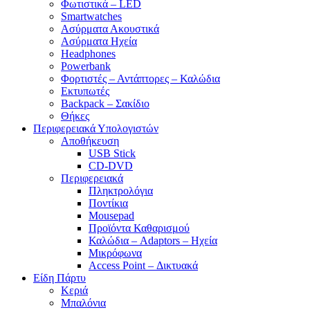
Φωτιστικά – LED
Smartwatches
Ασύρματα Ακουστικά
Ασύρματα Ηχεία
Headphones
Powerbank
Φορτιστές – Αντάπτορες – Καλώδια
Εκτυπωτές
Backpack – Σακίδιο
Θήκες
Περιφερειακά Υπολογιστών
Αποθήκευση
USB Stick
CD-DVD
Περιφερειακά
Πληκτρολόγια
Ποντίκια
Mousepad
Προϊόντα Καθαρισμού
Καλώδια – Adaptors – Ηχεία
Μικρόφωνα
Access Point – Δικτυακά
Είδη Πάρτυ
Κεριά
Μπαλόνια