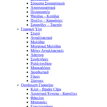
Σύρματα Συρραπτικού
Αποσυρραπτικά
Περφορατέρ
Ψαλίδια – Κοπίδια
Πινέζες – Καρφίτσες
Σφραγίδες – Ταμπόν
Γραφική Ύλη
Στυλό
Ανταλλακτικά
Μολύβια
Μηχανικά Μολύβια
Μύτες Ανταλλακτικές
Λάστιχα
Συνδετήρες
Ρολά σχεδίου
Μαρκαδόροι
Διορθωτικά
Γόμες
Ξύστρες
Οργάνωση Γραφείου
Κλιπ – Binder Clips
Λογιστικά Έντυπα – Καρτέλες
Φάκελοι
Μπαταρίες
Ετικετογράφοι