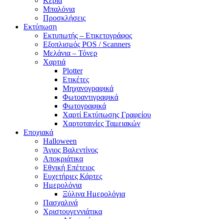
Κεριά
Μπαλόνια
Προσκλήσεις
Εκτύπωση
Εκτυπωτής – Ετικετογράφος
Εξοπλισμός POS / Scanners
Μελάνια – Τόνερ
Χαρτιά
Plotter
Ετικέτες
Μηχανογραφικά
Φωτοαντιγραφικά
Φωτογραφικά
Χαρτί Εκτύπωσης Γραφείου
Χαρτοταινίες Ταμειακών
Εποχιακά
Halloween
Άγιος Βαλεντίνος
Αποκριάτικα
Εθνική Επέτειος
Ευχετήριες Κάρτες
Ημερολόγια
Ξύλινα Ημερολόγια
Πασχαλινά
Χριστουγεννιάτικα