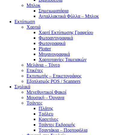
Μπλοκ
Σημειωματάρια
Ανταλλακτικά Φύλλα – Μπλοκ
Εκτύπωση
Χαρτιά
Χαρτί Εκτύπωσης Γραφείου
Φωτοαντιγραφικά
Φωτογραφικά
Plotter
Μηχανογραφικά
Χαρτοταινίες Ταμειακών
Μελάνια – Τόνερ
Ετικέτες
Εκτυπωτής – Ετικετογράφος
Εξοπλισμός POS / Scanners
Σχολικά
Μεγεθυντικοί Φακοί
Μουσική – Όργανα
Τσάντες
Πλάτης
Τρόλευ
Κασετίνες
Τσάντες Εκδρομής
Τσαντάκια – Πορτοφόλια