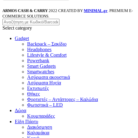
ARMOS CASH & CARRY
2022 CREATED BY
MINIMAL.gr
. PREMIUM E-
COMMERCE SOLUTIONS.
Select category
Gadget
Backpack – Σακίδιο
Headphones
Lifestyle & Comfort
Powerbank
Smart Gadgets
Smartwatches
Ασύρματα ακουστικά
Ασύρματα Ηχεία
Εκτυπωτές
Θήκες
Φορτιστές – Αντάπτορες – Καλώδια
Φωτιστικά – LED
Δώρα
Κουμπαράδες
Είδη Πάρτυ
Διακόσμηση
Καλαμάκια