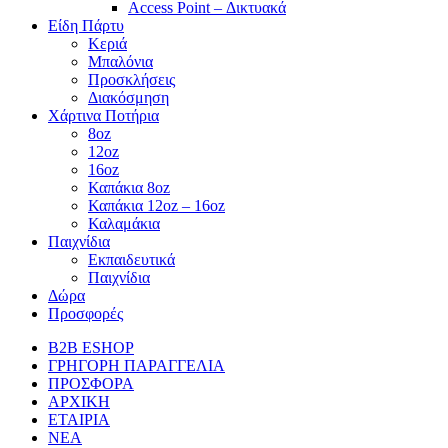
Access Point – Δικτυακά
Είδη Πάρτυ
Κεριά
Μπαλόνια
Προσκλήσεις
Διακόσμηση
Χάρτινα Ποτήρια
8oz
12oz
16oz
Καπάκια 8oz
Καπάκια 12oz – 16oz
Καλαμάκια
Παιχνίδια
Εκπαιδευτικά
Παιχνίδια
Δώρα
Προσφορές
B2B ESHOP
ΓΡΗΓΟΡΗ ΠΑΡΑΓΓΕΛΙΑ
ΠΡΟΣΦΟΡΑ
ΑΡΧΙΚΗ
ΕΤΑΙΡΙΑ
ΝΕΑ