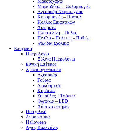
Μακετόχαρτα
Μαρκαδόροι – Ξυλομπογιές
Αξεσουάρ Χειροτεχνίας
Κηρομπογιές – Παστέλ
Κόλλες Εικαστικών
Χρώματα
Πλαστελίνη – Πηλός
Πινέλα – Παλέτες – Ποδιές
Ψαλίδια Σχολικά
Εποχιακά
Ημερολόγια
Ξύλινα Ημερολόγια
Εθνική Επέτειος
Χριστουγεννιάτικα
Αξεσουάρ
Γούρια
Διακόσμηση
Κορδέλες
Σακούλες – Τσάντες
Φωτάκια – LED
Χάρτινα ποτήρια
Πασχαλινά
Αποκριάτικα
Halloween
Άγιος Βαλεντίνος