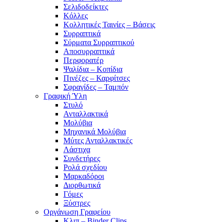
Σελιδοδείκτες
Κόλλες
Κολλητικές Ταινίες – Βάσεις
Συρραπτικά
Σύρματα Συρραπτικού
Αποσυρραπτικά
Περφορατέρ
Ψαλίδια – Κοπίδια
Πινέζες – Καρφίτσες
Σφραγίδες – Ταμπόν
Γραφική Ύλη
Στυλό
Ανταλλακτικά
Μολύβια
Μηχανικά Μολύβια
Μύτες Ανταλλακτικές
Λάστιχα
Συνδετήρες
Ρολά σχεδίου
Μαρκαδόροι
Διορθωτικά
Γόμες
Ξύστρες
Οργάνωση Γραφείου
Κλιπ – Binder Clips