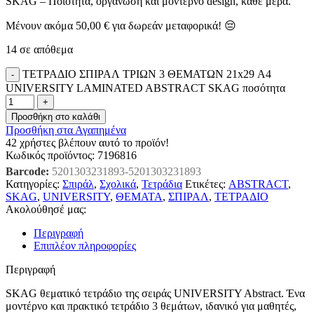
SKAG – Ποιότητα, οργάνωση και μοντέρνο design, κάθε μέρα.
Μένουν ακόμα
50,00
€
για δωρεάν μεταφορικά! 😔
14 σε απόθεμα
ΤΕΤΡΑΔΙΟ ΣΠΙΡΑΛ ΤΡΙΩΝ 3 ΘΕΜΑΤΩΝ 21x29 Α4
UNIVERSITY LAMIΝATED ABSTRACT SKAG ποσότητα
Προσθήκη στο καλάθι
Προσθήκη στα Αγαπημένα
42
χρήστες βλέπουν αυτό το προϊόν!
Κωδικός προϊόντος:
7196816
Barcode:
5201303231893-5201303231893
Κατηγορίες:
Σπιράλ
,
Σχολικά
,
Τετράδια
Ετικέτες:
ABSTRACT
,
SKAG
,
UNIVERSITY
,
ΘΕΜΑΤΑ
,
ΣΠΙΡΑΛ
,
ΤΕΤΡΑΔΙΟ
Ακολούθησέ μας:
Περιγραφή
Επιπλέον πληροφορίες
Περιγραφή
SKAG θεματικό τετράδιο της σειράς UNIVERSITY Abstract. Ένα
μοντέρνο και πρακτικό τετράδιο 3 θεμάτων, ιδανικό για μαθητές,