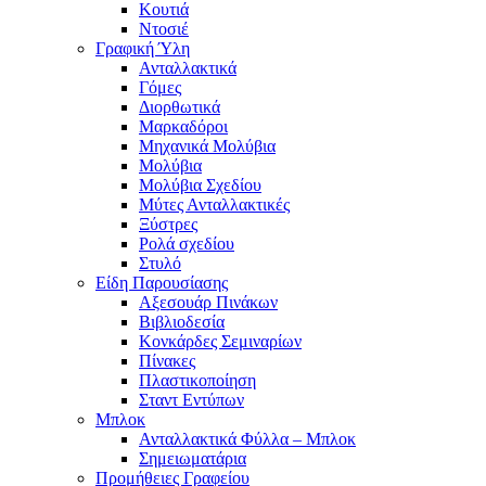
Κουτιά
Ντοσιέ
Γραφική Ύλη
Ανταλλακτικά
Γόμες
Διορθωτικά
Μαρκαδόροι
Μηχανικά Μολύβια
Μολύβια
Μολύβια Σχεδίου
Μύτες Ανταλλακτικές
Ξύστρες
Ρολά σχεδίου
Στυλό
Είδη Παρουσίασης
Αξεσουάρ Πινάκων
Βιβλιοδεσία
Κονκάρδες Σεμιναρίων
Πίνακες
Πλαστικοποίηση
Σταντ Εντύπων
Μπλοκ
Ανταλλακτικά Φύλλα – Μπλοκ
Σημειωματάρια
Προμήθειες Γραφείου