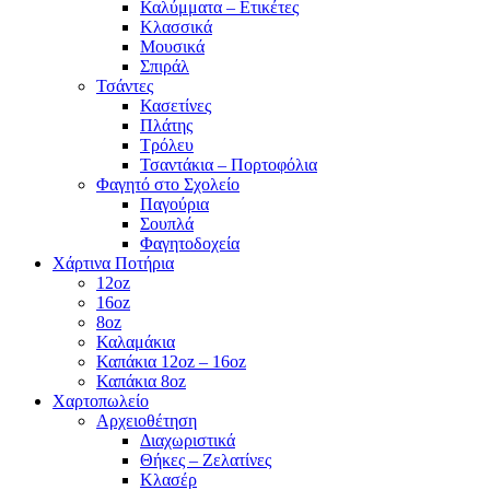
Καλύμματα – Ετικέτες
Κλασσικά
Μουσικά
Σπιράλ
Τσάντες
Κασετίνες
Πλάτης
Τρόλευ
Τσαντάκια – Πορτοφόλια
Φαγητό στο Σχολείο
Παγούρια
Σουπλά
Φαγητοδοχεία
Χάρτινα Ποτήρια
12oz
16oz
8oz
Καλαμάκια
Καπάκια 12oz – 16oz
Καπάκια 8oz
Χαρτοπωλείο
Αρχειοθέτηση
Διαχωριστικά
Θήκες – Ζελατίνες
Κλασέρ