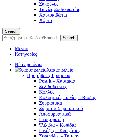
Σακούλες
Ταινίες Συσκευασίας
Χαρτοκιβώτια
Χόρτο
Search
Search
Μενου
Κατηγορίες
Νέα προϊόντα
Χαρτοπωλείο
Προμήθειες Γραφείου
Post It – Χαρτάκια
Σελιδοδείκτες
Κόλλες
Κολλητικές Ταινίες – Βάσεις
Συρραπτικά
Σύρματα Συρραπτικού
Αποσυρραπτικά
Περφορατέρ
Ψαλίδια – Κοπίδια
Πινέζες – Καρφίτσες
Σφραγίδες – Ταμπόν