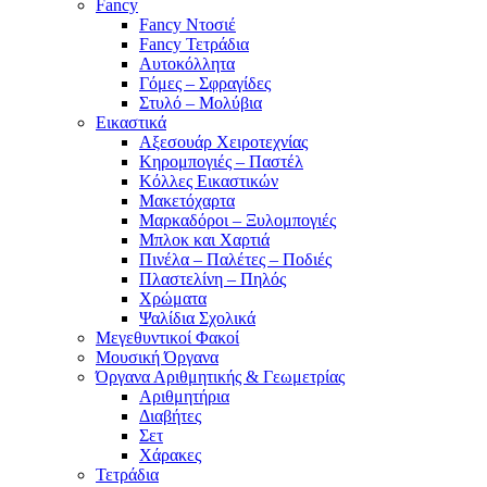
Fancy
Fancy Ντοσιέ
Fancy Τετράδια
Αυτοκόλλητα
Γόμες – Σφραγίδες
Στυλό – Μολύβια
Εικαστικά
Αξεσουάρ Χειροτεχνίας
Κηρομπογιές – Παστέλ
Κόλλες Εικαστικών
Μακετόχαρτα
Μαρκαδόροι – Ξυλομπογιές
Μπλοκ και Χαρτιά
Πινέλα – Παλέτες – Ποδιές
Πλαστελίνη – Πηλός
Χρώματα
Ψαλίδια Σχολικά
Μεγεθυντικοί Φακοί
Μουσική Όργανα
Όργανα Αριθμητικής & Γεωμετρίας
Αριθμητήρια
Διαβήτες
Σετ
Χάρακες
Τετράδια