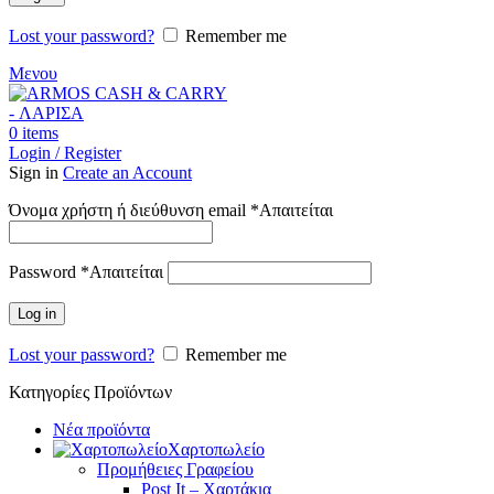
Lost your password?
Remember me
Μενου
0
items
Login / Register
Sign in
Create an Account
Όνομα χρήστη ή διεύθυνση email
*
Απαιτείται
Password
*
Απαιτείται
Log in
Lost your password?
Remember me
Κατηγορίες Προϊόντων
Νέα προϊόντα
Χαρτοπωλείο
Προμήθειες Γραφείου
Post It – Χαρτάκια