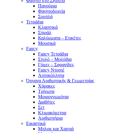
Φαγητό στο Σχολείο
Παγούρια
Φαγητοδοχεία
Σουπλά
Τετράδια
Κλασσικά
Σπιράλ
Καλύμματα – Ετικέτες
Μουσικά
Fancy
Fancy Τετράδια
Στυλό – Μολύβια
Γόμες – Σφραγίδες
Fancy Ντοσιέ
Αυτοκόλλητα
Όργανα Αριθμητικής & Γεωμετρίας
Χάρακες
Τρίγωνα
Mοιρογνωμόνια
Διαβήτες
Σετ
Κλιμακόμετρα
Αριθμητήρια
Εικαστικά
Μπλοκ και Χαρτιά