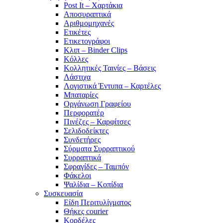
Post It – Χαρτάκια
Αποσυραπτικά
Αριθμομηχανές
Ετικέτες
Ετικετογράφοι
Κλιπ – Binder Clips
Κόλλες
Κολλητικές Ταινίες – Βάσεις
Λάστιχα
Λογιστικά Έντυπα – Καρτέλες
Μπαταρίες
Οργάνωση Γραφείου
Περφορατέρ
Πινέζες – Καρφίτσες
Σελιδοδείκτες
Συνδετήρες
Σύρματα Συρραπτικού
Συρραπτικά
Σφραγίδες – Ταμπόν
Φάκελοι
Ψαλίδια – Κοπίδια
Συσκευασία
Είδη Περιτυλίγματος
Θήκες courier
Κορδέλες