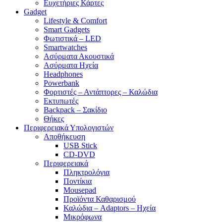
Ευχετήριες Κάρτες
Gadget
Lifestyle & Comfort
Smart Gadgets
Φωτιστικά – LED
Smartwatches
Ασύρματα Ακουστικά
Ασύρματα Ηχεία
Headphones
Powerbank
Φορτιστές – Αντάπτορες – Καλώδια
Εκτυπωτές
Backpack – Σακίδιο
Θήκες
Περιφερειακά Υπολογιστών
Αποθήκευση
USB Stick
CD-DVD
Περιφερειακά
Πληκτρολόγια
Ποντίκια
Mousepad
Προϊόντα Καθαρισμού
Καλώδια – Adaptors – Ηχεία
Μικρόφωνα