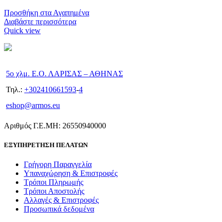
Προσθήκη στα Αγαπημένα
Διαβάστε περισσότερα
Quick view
5ο χλμ. Ε.Ο. ΛΑΡΙΣΑΣ – ΑΘΗΝΑΣ
Τηλ.:
+302410661593
-
4
eshop@armos.eu
Αριθμός Γ.Ε.ΜΗ: 26550940000
ΕΞΥΠΗΡΕΤΗΣΗ ΠΕΛΑΤΩΝ
Γρήγορη Παραγγελία
Υπαναχώρηση & Επιστροφές
Τρόποι Πληρωμής
Τρόποι Αποστολής
Αλλαγές & Επιστροφές
Προσωπικά δεδομένα