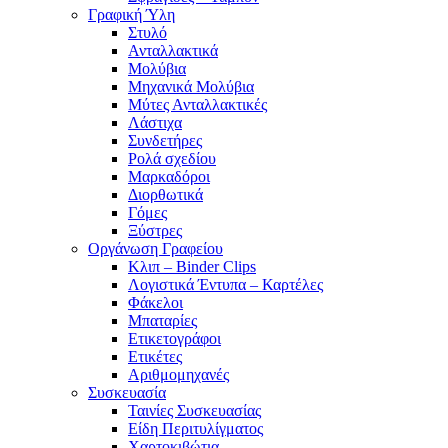
Γραφική Ύλη
Στυλό
Ανταλλακτικά
Μολύβια
Μηχανικά Μολύβια
Μύτες Ανταλλακτικές
Λάστιχα
Συνδετήρες
Ρολά σχεδίου
Μαρκαδόροι
Διορθωτικά
Γόμες
Ξύστρες
Οργάνωση Γραφείου
Κλιπ – Binder Clips
Λογιστικά Έντυπα – Καρτέλες
Φάκελοι
Μπαταρίες
Ετικετογράφοι
Ετικέτες
Αριθμομηχανές
Συσκευασία
Ταινίες Συσκευασίας
Είδη Περιτυλίγματος
Χαρτοκιβώτια