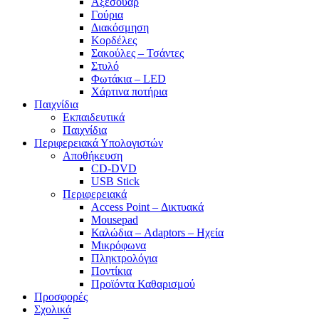
Αξεσουάρ
Γούρια
Διακόσμηση
Κορδέλες
Σακούλες – Τσάντες
Στυλό
Φωτάκια – LED
Χάρτινα ποτήρια
Παιχνίδια
Εκπαιδευτικά
Παιχνίδια
Περιφερειακά Υπολογιστών
Αποθήκευση
CD-DVD
USB Stick
Περιφερειακά
Access Point – Δικτυακά
Mousepad
Καλώδια – Adaptors – Ηχεία
Μικρόφωνα
Πληκτρολόγια
Ποντίκια
Προϊόντα Καθαρισμού
Προσφορές
Σχολικά