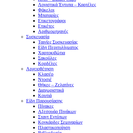
Λογιστικά Έντυπα – Καρτέλες
Φάκελοι
Μπαταρίες
Ετικετογράφοι
Ετικέτες
Αριθμομηχανές
Συσκευασία
Ταινίες Συσκευασίας
Είδη Περιτυλίγματος
Χαρτοκιβώτια
Σακούλες
Κορδέλες
Αρχειοθέτηση
Κλασέρ
Ντοσιέ
Θήκες – Ζελατίνες
Διαχωριστικά
Κουτιά
Είδη Παρουσίασης
Πίνακες
Αξεσουάρ Πινάκων
Σταντ Εντύπων
Κονκάρδες Σεμιναρίων
Πλαστικοποίηση
Βιβλιοδεσία