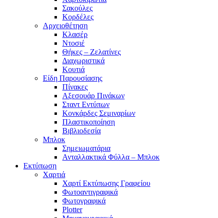
Σακούλες
Κορδέλες
Αρχειοθέτηση
Κλασέρ
Ντοσιέ
Θήκες – Ζελατίνες
Διαχωριστικά
Κουτιά
Είδη Παρουσίασης
Πίνακες
Αξεσουάρ Πινάκων
Σταντ Εντύπων
Κονκάρδες Σεμιναρίων
Πλαστικοποίηση
Βιβλιοδεσία
Μπλοκ
Σημειωματάρια
Ανταλλακτικά Φύλλα – Μπλοκ
Εκτύπωση
Χαρτιά
Χαρτί Εκτύπωσης Γραφείου
Φωτοαντιγραφικά
Φωτογραφικά
Plotter