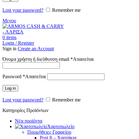
Lost your password?
Remember me
Μενου
0
items
Login / Register
Sign in
Create an Account
Όνομα χρήστη ή διεύθυνση email
*
Απαιτείται
Password
*
Απαιτείται
Log in
Lost your password?
Remember me
Κατηγορίες Προϊόντων
Νέα προϊόντα
Χαρτοπωλείο
Προμήθειες Γραφείου
Post It – Χαρτάκια