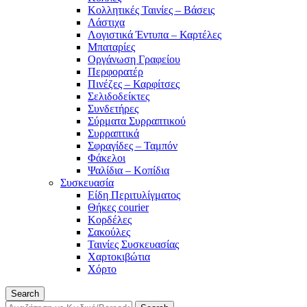
Κολλητικές Ταινίες – Βάσεις
Λάστιχα
Λογιστικά Έντυπα – Καρτέλες
Μπαταρίες
Οργάνωση Γραφείου
Περφορατέρ
Πινέζες – Καρφίτσες
Σελιδοδείκτες
Συνδετήρες
Σύρματα Συρραπτικού
Συρραπτικά
Σφραγίδες – Ταμπόν
Φάκελοι
Ψαλίδια – Κοπίδια
Συσκευασία
Είδη Περιτυλίγματος
Θήκες courier
Κορδέλες
Σακούλες
Ταινίες Συσκευασίας
Χαρτοκιβώτια
Χόρτο
Search