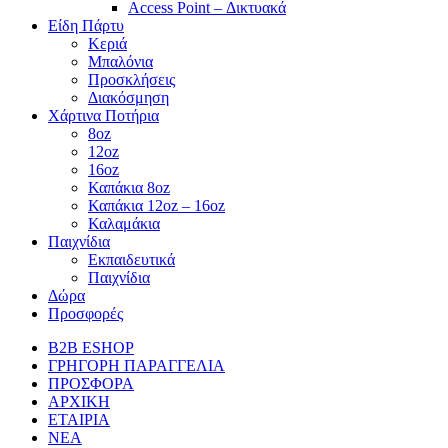
Access Point – Δικτυακά
Είδη Πάρτυ
Κεριά
Μπαλόνια
Προσκλήσεις
Διακόσμηση
Χάρτινα Ποτήρια
8oz
12oz
16oz
Καπάκια 8oz
Καπάκια 12oz – 16oz
Καλαμάκια
Παιχνίδια
Εκπαιδευτικά
Παιχνίδια
Δώρα
Προσφορές
B2B ESHOP
ΓΡΗΓΟΡΗ ΠΑΡΑΓΓΕΛΙΑ
ΠΡΟΣΦΟΡΑ
ΑΡΧΙΚΗ
ΕΤΑΙΡΙΑ
ΝΕΑ