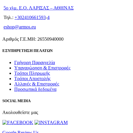
5ο χλμ. Ε.Ο. ΛΑΡΙΣΑΣ – ΑΘΗΝΑΣ
Τηλ.:
+302410661593
-
4
eshop@armos.eu
Αριθμός Γ.Ε.ΜΗ: 26550940000
ΕΞΥΠΗΡΕΤΗΣΗ ΠΕΛΑΤΩΝ
Γρήγορη Παραγγελία
Υπαναχώρηση & Επιστροφές
Τρόποι Πληρωμής
Τρόποι Αποστολής
Αλλαγές & Επιστροφές
Προσωπικά δεδομένα
SOCIAL MEDIA
Ακολουθείστε μας
Google Review Us