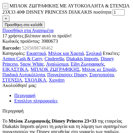
ΜΠΛΟΚ ΖΩΓΡΑΦΙΚΗΣ ΜΕ ΑΥΤΟΚΟΛΛΗΤΑ & ΣΤΕΝΣΙΛ
23X33 40Φ DISNEY PRINCESS DIAKAKIS ποσότητα
Προσθήκη στο καλάθι
Προσθήκη στα Αγαπημένα
17
χρήστες βλέπουν αυτό το προϊόν!
Κωδικός προϊόντος:
3980673
Barcode:
5205698748462
Κατηγορίες:
Εικαστικά
,
Μπλοκ και Χαρτιά
,
Σχολικά
Ετικέτες:
Armos Cash & Carry
,
Cinderella
,
Diakakis Imports
,
Disney
Princess
,
Snow White
,
Αναλώσιμα
,
Είδη Ζωγραφικής
,
ΕΙΚΑΣΤΙΚΑ
,
ΜΠΛΟΚ ΖΩΓΡΑΦΙΚΗΣ
,
Μπλοκ με Σπιράλ
,
Παιδικά Αυτοκόλλητα
,
Πριγκίπισσες Disney
,
Σταχτοπούτα
,
ΣΤΕΝΣΙΛ
,
ΣΧΟΛΙΚΑ
,
Χιονάτη
Ακολούθησέ μας:
Περιγραφή
Επιπλέον πληροφορίες
Περιγραφή
Το
Μπλοκ Ζωγραφικής Disney Princess 23×33
της εταιρείας
Diakakis Imports φέρνει τη μαγεία και τη λάμψη των αγαπημένων
πριγκιπισσών της Disney απευθείας στο γραφείο των παιδιών,