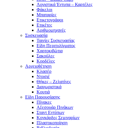
Λογιστικά Έντυπα – Καρτέλες
Φάκελοι
Μπαταρίες
Ετικετογράφοι
Ετικέτες
Αριθμομηχανές
Συσκευασία
Ταινίες Συσκευασίας
Είδη Περιτυλίγματος
Χαρτοκιβώτια
Σακούλες
Κορδέλες
Αρχειοθέτηση
Κλασέρ
Ντοσιέ
Θήκες – Ζελατίνες
Διαχωριστικά
Κουτιά
Είδη Παρουσίασης
Πίνακες
Αξεσουάρ Πινάκων
Σταντ Εντύπων
Κονκάρδες Σεμιναρίων
Πλαστικοποίηση
Βιβλιοδεσία