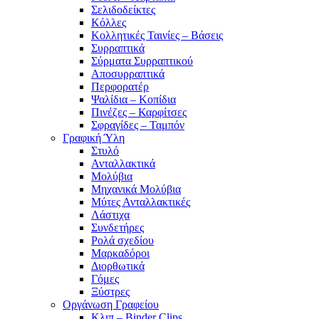
Σελιδοδείκτες
Κόλλες
Κολλητικές Ταινίες – Βάσεις
Συρραπτικά
Σύρματα Συρραπτικού
Αποσυρραπτικά
Περφορατέρ
Ψαλίδια – Κοπίδια
Πινέζες – Καρφίτσες
Σφραγίδες – Ταμπόν
Γραφική Ύλη
Στυλό
Ανταλλακτικά
Μολύβια
Μηχανικά Μολύβια
Μύτες Ανταλλακτικές
Λάστιχα
Συνδετήρες
Ρολά σχεδίου
Μαρκαδόροι
Διορθωτικά
Γόμες
Ξύστρες
Οργάνωση Γραφείου
Κλιπ – Binder Clips