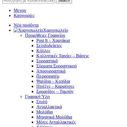
Search
Μενου
Κατηγορίες
Νέα προϊόντα
Χαρτοπωλείο
Προμήθειες Γραφείου
Post It – Χαρτάκια
Σελιδοδείκτες
Κόλλες
Κολλητικές Ταινίες – Βάσεις
Συρραπτικά
Σύρματα Συρραπτικού
Αποσυρραπτικά
Περφορατέρ
Ψαλίδια – Κοπίδια
Πινέζες – Καρφίτσες
Σφραγίδες – Ταμπόν
Γραφική Ύλη
Στυλό
Ανταλλακτικά
Μολύβια
Μηχανικά Μολύβια
Μύτες Ανταλλακτικές