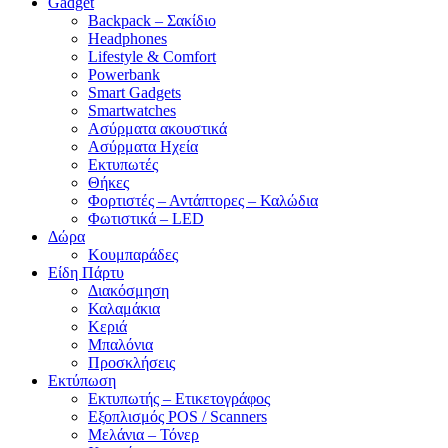
Gadget
Backpack – Σακίδιο
Headphones
Lifestyle & Comfort
Powerbank
Smart Gadgets
Smartwatches
Ασύρματα ακουστικά
Ασύρματα Ηχεία
Εκτυπωτές
Θήκες
Φορτιστές – Αντάπτορες – Καλώδια
Φωτιστικά – LED
Δώρα
Κουμπαράδες
Είδη Πάρτυ
Διακόσμηση
Καλαμάκια
Κεριά
Μπαλόνια
Προσκλήσεις
Εκτύπωση
Εκτυπωτής – Ετικετογράφος
Εξοπλισμός POS / Scanners
Μελάνια – Τόνερ