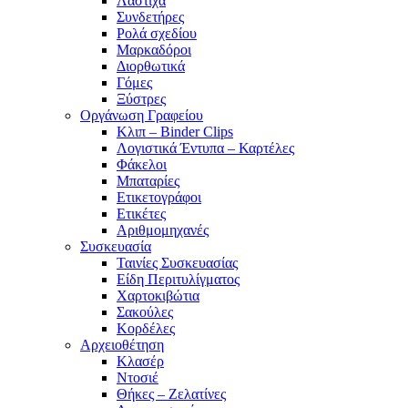
Λάστιχα
Συνδετήρες
Ρολά σχεδίου
Μαρκαδόροι
Διορθωτικά
Γόμες
Ξύστρες
Οργάνωση Γραφείου
Κλιπ – Binder Clips
Λογιστικά Έντυπα – Καρτέλες
Φάκελοι
Μπαταρίες
Ετικετογράφοι
Ετικέτες
Αριθμομηχανές
Συσκευασία
Ταινίες Συσκευασίας
Είδη Περιτυλίγματος
Χαρτοκιβώτια
Σακούλες
Κορδέλες
Αρχειοθέτηση
Κλασέρ
Ντοσιέ
Θήκες – Ζελατίνες