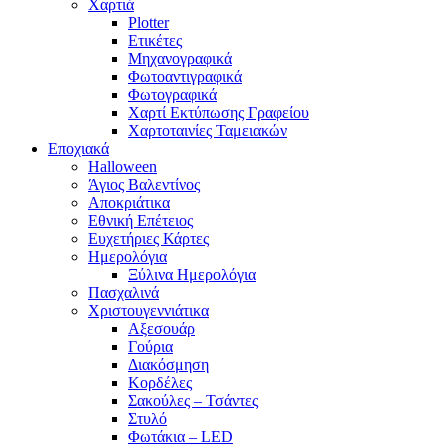
Χαρτιά
Plotter
Ετικέτες
Μηχανογραφικά
Φωτοαντιγραφικά
Φωτογραφικά
Χαρτί Εκτύπωσης Γραφείου
Χαρτοταινίες Ταμειακών
Εποχιακά
Halloween
Άγιος Βαλεντίνος
Αποκριάτικα
Εθνική Επέτειος
Ευχετήριες Κάρτες
Ημερολόγια
Ξύλινα Ημερολόγια
Πασχαλινά
Χριστουγεννιάτικα
Αξεσουάρ
Γούρια
Διακόσμηση
Κορδέλες
Σακούλες – Τσάντες
Στυλό
Φωτάκια – LED