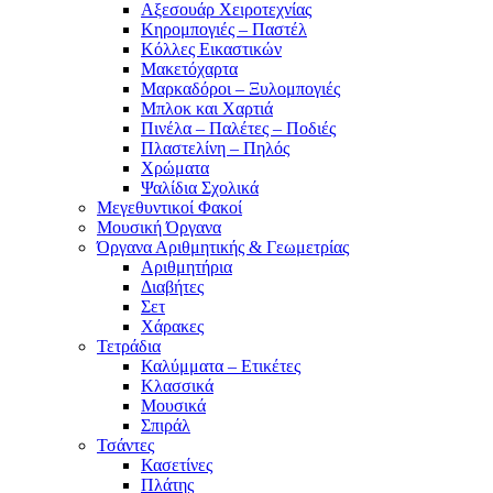
Αξεσουάρ Χειροτεχνίας
Κηρομπογιές – Παστέλ
Κόλλες Εικαστικών
Μακετόχαρτα
Μαρκαδόροι – Ξυλομπογιές
Μπλοκ και Χαρτιά
Πινέλα – Παλέτες – Ποδιές
Πλαστελίνη – Πηλός
Χρώματα
Ψαλίδια Σχολικά
Μεγεθυντικοί Φακοί
Μουσική Όργανα
Όργανα Αριθμητικής & Γεωμετρίας
Αριθμητήρια
Διαβήτες
Σετ
Χάρακες
Τετράδια
Καλύμματα – Ετικέτες
Κλασσικά
Μουσικά
Σπιράλ
Τσάντες
Κασετίνες
Πλάτης