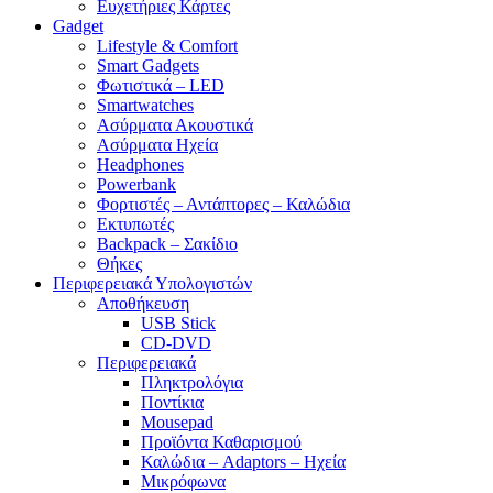
Ευχετήριες Κάρτες
Gadget
Lifestyle & Comfort
Smart Gadgets
Φωτιστικά – LED
Smartwatches
Ασύρματα Ακουστικά
Ασύρματα Ηχεία
Headphones
Powerbank
Φορτιστές – Αντάπτορες – Καλώδια
Εκτυπωτές
Backpack – Σακίδιο
Θήκες
Περιφερειακά Υπολογιστών
Αποθήκευση
USB Stick
CD-DVD
Περιφερειακά
Πληκτρολόγια
Ποντίκια
Mousepad
Προϊόντα Καθαρισμού
Καλώδια – Adaptors – Ηχεία
Μικρόφωνα