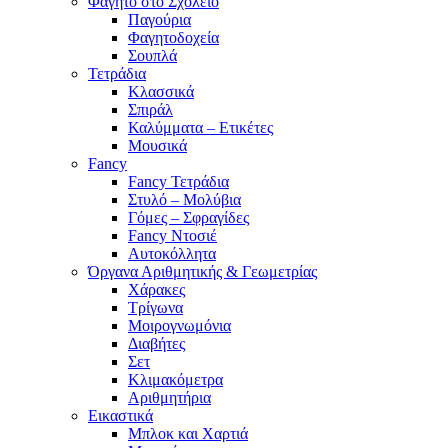
Φαγητό στο Σχολείο
Παγούρια
Φαγητοδοχεία
Σουπλά
Τετράδια
Κλασσικά
Σπιράλ
Καλύμματα – Ετικέτες
Μουσικά
Fancy
Fancy Τετράδια
Στυλό – Μολύβια
Γόμες – Σφραγίδες
Fancy Ντοσιέ
Αυτοκόλλητα
Όργανα Αριθμητικής & Γεωμετρίας
Χάρακες
Τρίγωνα
Mοιρογνωμόνια
Διαβήτες
Σετ
Κλιμακόμετρα
Αριθμητήρια
Εικαστικά
Μπλοκ και Χαρτιά