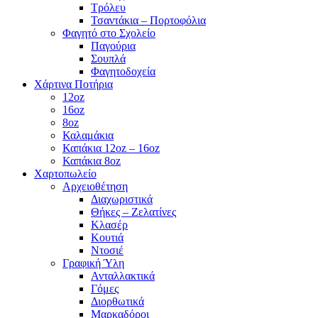
Τρόλευ
Τσαντάκια – Πορτοφόλια
Φαγητό στο Σχολείο
Παγούρια
Σουπλά
Φαγητοδοχεία
Χάρτινα Ποτήρια
12oz
16oz
8oz
Καλαμάκια
Καπάκια 12oz – 16oz
Καπάκια 8oz
Χαρτοπωλείο
Αρχειοθέτηση
Διαχωριστικά
Θήκες – Ζελατίνες
Κλασέρ
Κουτιά
Ντοσιέ
Γραφική Ύλη
Ανταλλακτικά
Γόμες
Διορθωτικά
Μαρκαδόροι