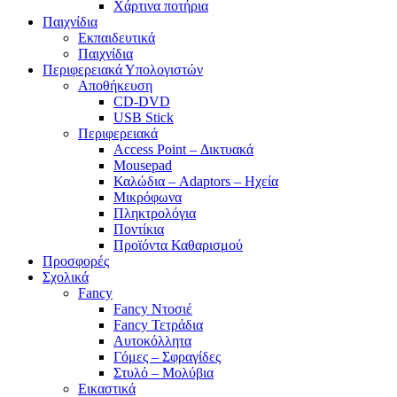
Χάρτινα ποτήρια
Παιχνίδια
Εκπαιδευτικά
Παιχνίδια
Περιφερειακά Υπολογιστών
Αποθήκευση
CD-DVD
USB Stick
Περιφερειακά
Access Point – Δικτυακά
Mousepad
Καλώδια – Adaptors – Ηχεία
Μικρόφωνα
Πληκτρολόγια
Ποντίκια
Προϊόντα Καθαρισμού
Προσφορές
Σχολικά
Fancy
Fancy Ντοσιέ
Fancy Τετράδια
Αυτοκόλλητα
Γόμες – Σφραγίδες
Στυλό – Μολύβια
Εικαστικά