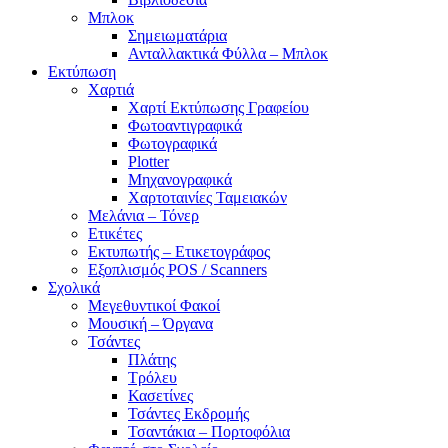
Μπλοκ
Σημειωματάρια
Ανταλλακτικά Φύλλα – Μπλοκ
Εκτύπωση
Χαρτιά
Χαρτί Εκτύπωσης Γραφείου
Φωτοαντιγραφικά
Φωτογραφικά
Plotter
Μηχανογραφικά
Χαρτοταινίες Ταμειακών
Μελάνια – Τόνερ
Ετικέτες
Εκτυπωτής – Ετικετογράφος
Εξοπλισμός POS / Scanners
Σχολικά
Μεγεθυντικοί Φακοί
Μουσική – Όργανα
Τσάντες
Πλάτης
Τρόλευ
Κασετίνες
Τσάντες Εκδρομής
Τσαντάκια – Πορτοφόλια