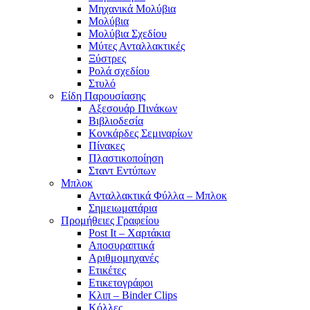
Μηχανικά Μολύβια
Μολύβια
Μολύβια Σχεδίου
Μύτες Ανταλλακτικές
Ξύστρες
Ρολά σχεδίου
Στυλό
Είδη Παρουσίασης
Αξεσουάρ Πινάκων
Βιβλιοδεσία
Κονκάρδες Σεμιναρίων
Πίνακες
Πλαστικοποίηση
Σταντ Εντύπων
Μπλοκ
Ανταλλακτικά Φύλλα – Μπλοκ
Σημειωματάρια
Προμήθειες Γραφείου
Post It – Χαρτάκια
Αποσυραπτικά
Αριθμομηχανές
Ετικέτες
Ετικετογράφοι
Κλιπ – Binder Clips
Κόλλες