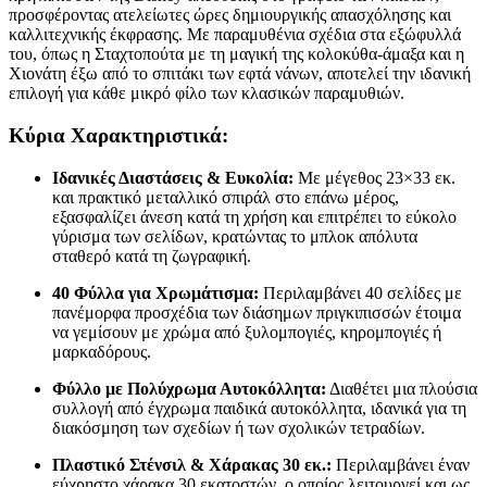
προσφέροντας ατελείωτες ώρες δημιουργικής απασχόλησης και
καλλιτεχνικής έκφρασης. Με παραμυθένια σχέδια στα εξώφυλλά
του, όπως η Σταχτοπούτα με τη μαγική της κολοκύθα-άμαξα και η
Χιονάτη έξω από το σπιτάκι των εφτά νάνων, αποτελεί την ιδανική
επιλογή για κάθε μικρό φίλο των κλασικών παραμυθιών.
Κύρια Χαρακτηριστικά:
Ιδανικές Διαστάσεις & Ευκολία:
Με μέγεθος 23×33 εκ.
και πρακτικό μεταλλικό σπιράλ στο επάνω μέρος,
εξασφαλίζει άνεση κατά τη χρήση και επιτρέπει το εύκολο
γύρισμα των σελίδων, κρατώντας το μπλοκ απόλυτα
σταθερό κατά τη ζωγραφική.
40 Φύλλα για Χρωμάτισμα:
Περιλαμβάνει 40 σελίδες με
πανέμορφα προσχέδια των διάσημων πριγκιπισσών έτοιμα
να γεμίσουν με χρώμα από ξυλομπογιές, κηρομπογιές ή
μαρκαδόρους.
Φύλλο με Πολύχρωμα Αυτοκόλλητα:
Διαθέτει μια πλούσια
συλλογή από έγχρωμα παιδικά αυτοκόλλητα, ιδανικά για τη
διακόσμηση των σχεδίων ή των σχολικών τετραδίων.
Πλαστικό Στένσιλ & Χάρακας 30 εκ.:
Περιλαμβάνει έναν
εύχρηστο χάρακα 30 εκατοστών, ο οποίος λειτουργεί και ως