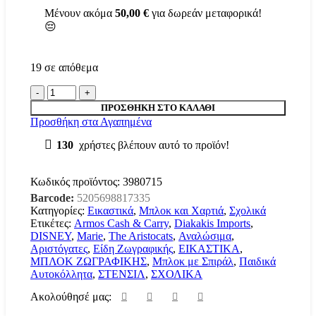
Μένουν ακόμα
50,00
€
για δωρεάν μεταφορικά!
😔
19 σε απόθεμα
ΜΠΛΟΚ
ΖΩΓΡΑΦΙΚΗΣ
ΠΡΟΣΘΉΚΗ ΣΤΟ ΚΑΛΆΘΙ
ΜΕ
Προσθήκη στα Αγαπημένα
ΑΥΤΟΚΟΛΛΗΤΑ
&
130
χρήστες βλέπουν αυτό το προϊόν!
ΣΤΕΝΣΙΛ
23X33
40Φ
Κωδικός προϊόντος:
3980715
THE
Barcode:
5205698817335
ARISTOCATS
Κατηγορίες:
Εικαστικά
,
Μπλοκ και Χαρτιά
,
Σχολικά
DISNEY
Ετικέτες:
Armos Cash & Carry
,
Diakakis Imports
,
DIAKAKIS
DISNEY
,
Marie
,
The Aristocats
,
Αναλώσιμα
,
ποσότητα
Αριστόγατες
,
Είδη Ζωγραφικής
,
ΕΙΚΑΣΤΙΚΑ
,
ΜΠΛΟΚ ΖΩΓΡΑΦΙΚΗΣ
,
Μπλοκ με Σπιράλ
,
Παιδικά
Αυτοκόλλητα
,
ΣΤΕΝΣΙΛ
,
ΣΧΟΛΙΚΑ
Ακολούθησέ μας: