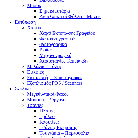
Μπλοκ
Σημειωματάρια
Ανταλλακτικά Φύλλα – Μπλοκ
Εκτύπωση
Χαρτιά
Χαρτί Εκτύπωσης Γραφείου
Φωτοαντιγραφικά
Φωτογραφικά
Plotter
Μηχανογραφικά
Χαρτοταινίες Ταμειακών
Μελάνια – Τόνερ
Ετικέτες
Εκτυπωτής – Ετικετογράφος
Εξοπλισμός POS / Scanners
Σχολικά
Μεγεθυντικοί Φακοί
Μουσική – Όργανα
Τσάντες
Πλάτης
Τρόλευ
Κασετίνες
Τσάντες Εκδρομής
Τσαντάκια – Πορτοφόλια