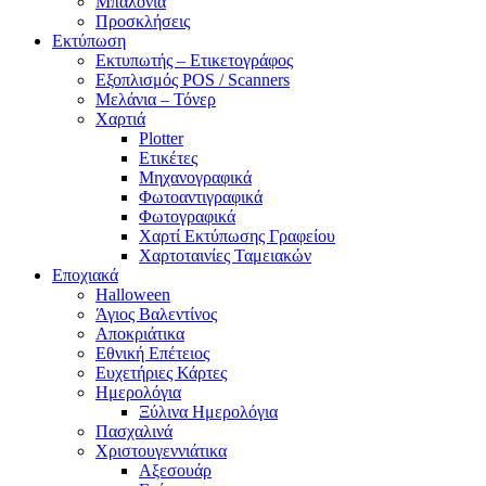
Μπαλόνια
Προσκλήσεις
Εκτύπωση
Εκτυπωτής – Ετικετογράφος
Εξοπλισμός POS / Scanners
Μελάνια – Τόνερ
Χαρτιά
Plotter
Ετικέτες
Μηχανογραφικά
Φωτοαντιγραφικά
Φωτογραφικά
Χαρτί Εκτύπωσης Γραφείου
Χαρτοταινίες Ταμειακών
Εποχιακά
Halloween
Άγιος Βαλεντίνος
Αποκριάτικα
Εθνική Επέτειος
Ευχετήριες Κάρτες
Ημερολόγια
Ξύλινα Ημερολόγια
Πασχαλινά
Χριστουγεννιάτικα
Αξεσουάρ