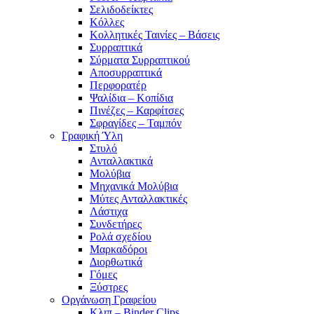
Σελιδοδείκτες
Κόλλες
Κολλητικές Ταινίες – Βάσεις
Συρραπτικά
Σύρματα Συρραπτικού
Αποσυρραπτικά
Περφορατέρ
Ψαλίδια – Κοπίδια
Πινέζες – Καρφίτσες
Σφραγίδες – Ταμπόν
Γραφική Ύλη
Στυλό
Ανταλλακτικά
Μολύβια
Μηχανικά Μολύβια
Μύτες Ανταλλακτικές
Λάστιχα
Συνδετήρες
Ρολά σχεδίου
Μαρκαδόροι
Διορθωτικά
Γόμες
Ξύστρες
Οργάνωση Γραφείου
Κλιπ – Binder Clips