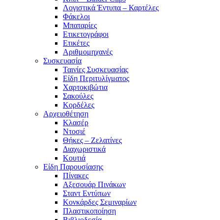
Λογιστικά Έντυπα – Καρτέλες
Φάκελοι
Μπαταρίες
Ετικετογράφοι
Ετικέτες
Αριθμομηχανές
Συσκευασία
Ταινίες Συσκευασίας
Είδη Περιτυλίγματος
Χαρτοκιβώτια
Σακούλες
Κορδέλες
Αρχειοθέτηση
Κλασέρ
Ντοσιέ
Θήκες – Ζελατίνες
Διαχωριστικά
Κουτιά
Είδη Παρουσίασης
Πίνακες
Αξεσουάρ Πινάκων
Σταντ Εντύπων
Κονκάρδες Σεμιναρίων
Πλαστικοποίηση
Βιβλιοδεσία