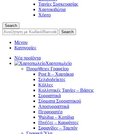
Ταινίες Συσκευασίας
Χαρτοκιβώτια
Χόρτο
Search
Search
Μενου
Κατηγορίες
Νέα προϊόντα
Χαρτοπωλείο
Προμήθειες Γραφείου
Post It – Χαρτάκια
Σελιδοδείκτες
Κόλλες
Κολλητικές Ταινίες – Βάσεις
Συρραπτικά
Σύρματα Συρραπτικού
Αποσυρραπτικά
Περφορατέρ
Ψαλίδια – Κοπίδια
Πινέζες – Καρφίτσες
Σφραγίδες – Ταμπόν
Γραφική Ύλη