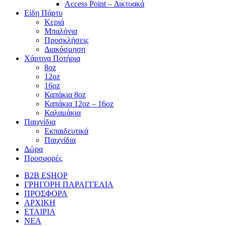
Access Point – Δικτυακά
Είδη Πάρτυ
Κεριά
Μπαλόνια
Προσκλήσεις
Διακόσμηση
Χάρτινα Ποτήρια
8oz
12oz
16oz
Καπάκια 8oz
Καπάκια 12oz – 16oz
Καλαμάκια
Παιχνίδια
Εκπαιδευτικά
Παιχνίδια
Δώρα
Προσφορές
B2B ESHOP
ΓΡΗΓΟΡΗ ΠΑΡΑΓΓΕΛΙΑ
ΠΡΟΣΦΟΡΑ
ΑΡΧΙΚΗ
ΕΤΑΙΡΙΑ
ΝΕΑ