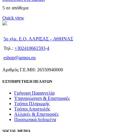
5 σε απόθεμα
Quick view
5ο χλμ. Ε.Ο. ΛΑΡΙΣΑΣ – ΑΘΗΝΑΣ
Τηλ.:
+302410661593
-
4
eshop@armos.eu
Αριθμός Γ.Ε.ΜΗ: 26550940000
ΕΞΥΠΗΡΕΤΗΣΗ ΠΕΛΑΤΩΝ
Γρήγορη Παραγγελία
Υπαναχώρηση & Επιστροφές
Τρόποι Πληρωμής
Τρόποι Αποστολής
Αλλαγές & Επιστροφές
Προσωπικά δεδομένα
SOCIAL MEDIA