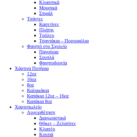
Κλασσικά
Μουσικά
Σπιράλ
Τσάντες
Κασετίνες
Πλάτης
Τρόλευ
Τσαντάκια – Πορτοφόλια
Φαγητό στο Σχολείο
Παγούρια
Σουπλά
Φαγητοδοχεία
Χάρτινα Ποτήρια
12oz
16oz
8oz
Καλαμάκια
Καπάκια 12oz – 16oz
Καπάκια 8oz
Χαρτοπωλείο
Αρχειοθέτηση
Διαχωριστικά
Θήκες – Ζελατίνες
Κλασέρ
Κουτιά