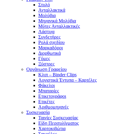
Στυλό
Ανταλλακτικά
Μολύβια
Μηχανικά Μολύβια
Μύτες Ανταλλακτικές
Λάστιχα
Συνδετήρες
Ρολά σχεδίου
Μαρκαδόροι
Διορθωτικά
Γόμες
Ξύστρες
Οργάνωση Γραφείου
Κλιπ – Binder Clips
Λογιστικά Έντυπα – Καρτέλες
Φάκελοι
Μπαταρίες
Ετικετογράφοι
Ετικέτες
Αριθμομηχανές
Συσκευασία
Ταινίες Συσκευασίας
Είδη Περιτυλίγματος
Χαρτοκιβώτια
Σακούλες