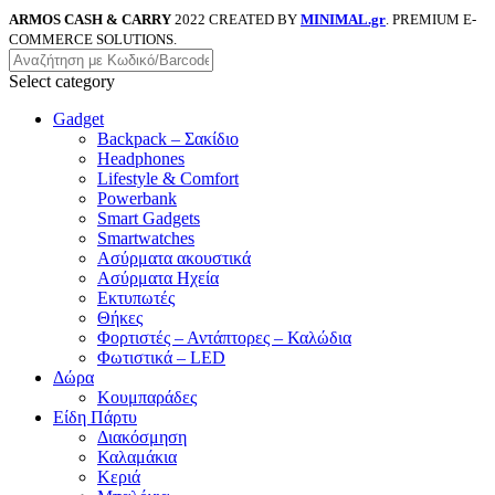
ARMOS CASH & CARRY
2022 CREATED BY
MINIMAL.gr
. PREMIUM E-
COMMERCE SOLUTIONS.
Select category
Gadget
Backpack – Σακίδιο
Headphones
Lifestyle & Comfort
Powerbank
Smart Gadgets
Smartwatches
Ασύρματα ακουστικά
Ασύρματα Ηχεία
Εκτυπωτές
Θήκες
Φορτιστές – Αντάπτορες – Καλώδια
Φωτιστικά – LED
Δώρα
Κουμπαράδες
Είδη Πάρτυ
Διακόσμηση
Καλαμάκια
Κεριά