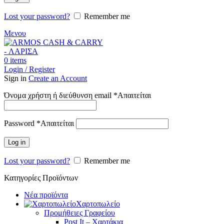
Lost your password?
Remember me
Μενου
0
items
Login / Register
Sign in
Create an Account
Όνομα χρήστη ή διεύθυνση email
*
Απαιτείται
Password
*
Απαιτείται
Log in
Lost your password?
Remember me
Κατηγορίες Προϊόντων
Νέα προϊόντα
Χαρτοπωλείο
Προμήθειες Γραφείου
Post It – Χαρτάκια