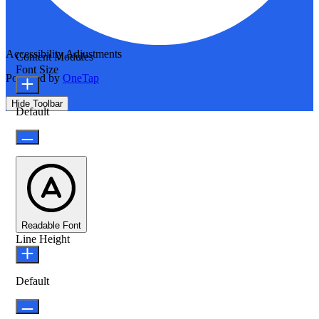
Accessibility Adjustments
Content Modules
Font Size
Powered by
OneTap
Hide Toolbar
Default
Readable Font
Line Height
Default