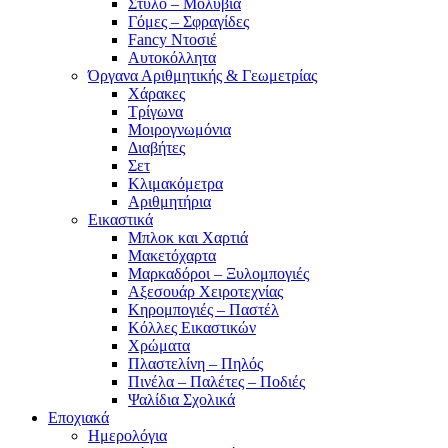
Στυλό – Μολύβια
Γόμες – Σφραγίδες
Fancy Ντοσιέ
Αυτοκόλλητα
Όργανα Αριθμητικής & Γεωμετρίας
Χάρακες
Τρίγωνα
Mοιρογνωμόνια
Διαβήτες
Σετ
Κλιμακόμετρα
Αριθμητήρια
Εικαστικά
Μπλοκ και Χαρτιά
Μακετόχαρτα
Μαρκαδόροι – Ξυλομπογιές
Αξεσουάρ Χειροτεχνίας
Κηρομπογιές – Παστέλ
Κόλλες Εικαστικών
Χρώματα
Πλαστελίνη – Πηλός
Πινέλα – Παλέτες – Ποδιές
Ψαλίδια Σχολικά
Εποχιακά
Ημερολόγια