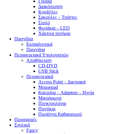
Γούρια
Διακόσμηση
Κορδέλες
Σακούλες – Τσάντες
Στυλό
Φωτάκια – LED
Χάρτινα ποτήρια
Παιχνίδια
Εκπαιδευτικά
Παιχνίδια
Περιφερειακά Υπολογιστών
Αποθήκευση
CD-DVD
USB Stick
Περιφερειακά
Access Point – Δικτυακά
Mousepad
Καλώδια – Adaptors – Ηχεία
Μικρόφωνα
Πληκτρολόγια
Ποντίκια
Προϊόντα Καθαρισμού
Προσφορές
Σχολικά
Fancy