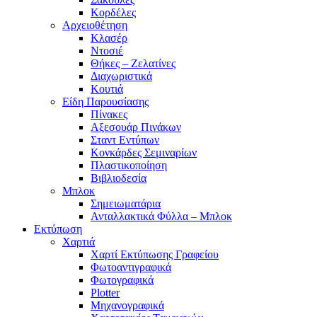
Κορδέλες
Αρχειοθέτηση
Κλασέρ
Ντοσιέ
Θήκες – Ζελατίνες
Διαχωριστικά
Κουτιά
Είδη Παρουσίασης
Πίνακες
Αξεσουάρ Πινάκων
Σταντ Εντύπων
Κονκάρδες Σεμιναρίων
Πλαστικοποίηση
Βιβλιοδεσία
Μπλοκ
Σημειωματάρια
Ανταλλακτικά Φύλλα – Μπλοκ
Εκτύπωση
Χαρτιά
Χαρτί Εκτύπωσης Γραφείου
Φωτοαντιγραφικά
Φωτογραφικά
Plotter
Μηχανογραφικά