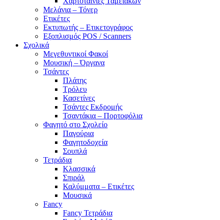
Χαρτοταινίες Ταμειακών
Μελάνια – Τόνερ
Ετικέτες
Εκτυπωτής – Ετικετογράφος
Εξοπλισμός POS / Scanners
Σχολικά
Μεγεθυντικοί Φακοί
Μουσική – Όργανα
Τσάντες
Πλάτης
Τρόλευ
Κασετίνες
Τσάντες Εκδρομής
Τσαντάκια – Πορτοφόλια
Φαγητό στο Σχολείο
Παγούρια
Φαγητοδοχεία
Σουπλά
Τετράδια
Κλασσικά
Σπιράλ
Καλύμματα – Ετικέτες
Μουσικά
Fancy
Fancy Τετράδια