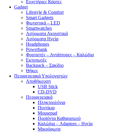
Ευχετήριες Κάρτες
Gadget
Lifestyle & Comfort
Smart Gadgets
Φωτιστικά – LED
Smartwatches
Ασύρματα Ακουστικά
Ασύρματα Ηχεία
Headphones
Powerbank
Φορτιστές – Αντάπτορες – Καλώδια
Εκτυπωτές
Backpack – Σακίδιο
Θήκες
Περιφερειακά Υπολογιστών
Αποθήκευση
USB Stick
CD-DVD
Περιφερειακά
Πληκτρολόγια
Ποντίκια
Mousepad
Προϊόντα Καθαρισμού
Καλώδια – Adaptors – Ηχεία
Μικρόφωνα