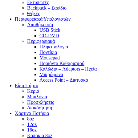
Εκτυπωτές
Backpack – Σακίδιο
Θήκες
Περιφερειακά Υπολογιστών
Αποθήκευση
USB Stick
CD-DVD
Περιφερειακά
Πληκτρολόγια
Ποντίκια
Mousepad
Προϊόντα Καθαρισμού
Καλώδια – Adaptors – Ηχεία
Μικρόφωνα
Access Point – Δικτυακά
Είδη Πάρτυ
Κεριά
Μπαλόνια
Προσκλήσεις
Διακόσμηση
Χάρτινα Ποτήρια
8oz
12oz
16oz
Καπάκια 8oz