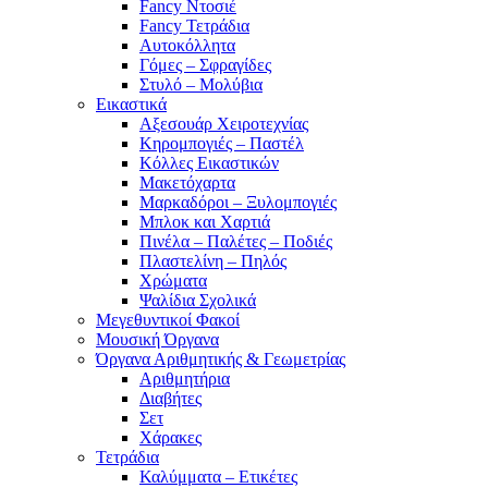
Fancy Ντοσιέ
Fancy Τετράδια
Αυτοκόλλητα
Γόμες – Σφραγίδες
Στυλό – Μολύβια
Εικαστικά
Αξεσουάρ Χειροτεχνίας
Κηρομπογιές – Παστέλ
Κόλλες Εικαστικών
Μακετόχαρτα
Μαρκαδόροι – Ξυλομπογιές
Μπλοκ και Χαρτιά
Πινέλα – Παλέτες – Ποδιές
Πλαστελίνη – Πηλός
Χρώματα
Ψαλίδια Σχολικά
Μεγεθυντικοί Φακοί
Μουσική Όργανα
Όργανα Αριθμητικής & Γεωμετρίας
Αριθμητήρια
Διαβήτες
Σετ
Χάρακες
Τετράδια
Καλύμματα – Ετικέτες