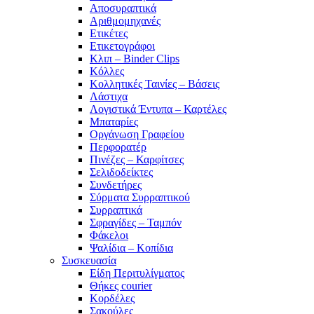
Αποσυραπτικά
Αριθμομηχανές
Ετικέτες
Ετικετογράφοι
Κλιπ – Binder Clips
Κόλλες
Κολλητικές Ταινίες – Βάσεις
Λάστιχα
Λογιστικά Έντυπα – Καρτέλες
Μπαταρίες
Οργάνωση Γραφείου
Περφορατέρ
Πινέζες – Καρφίτσες
Σελιδοδείκτες
Συνδετήρες
Σύρματα Συρραπτικού
Συρραπτικά
Σφραγίδες – Ταμπόν
Φάκελοι
Ψαλίδια – Κοπίδια
Συσκευασία
Είδη Περιτυλίγματος
Θήκες courier
Κορδέλες
Σακούλες