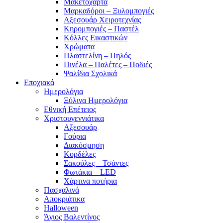
Μακετόχαρτα
Μαρκαδόροι – Ξυλομπογιές
Αξεσουάρ Χειροτεχνίας
Κηρομπογιές – Παστέλ
Κόλλες Εικαστικών
Χρώματα
Πλαστελίνη – Πηλός
Πινέλα – Παλέτες – Ποδιές
Ψαλίδια Σχολικά
Εποχιακά
Ημερολόγια
Ξύλινα Ημερολόγια
Εθνική Επέτειος
Χριστουγεννιάτικα
Αξεσουάρ
Γούρια
Διακόσμηση
Κορδέλες
Σακούλες – Τσάντες
Φωτάκια – LED
Χάρτινα ποτήρια
Πασχαλινά
Αποκριάτικα
Halloween
Άγιος Βαλεντίνος