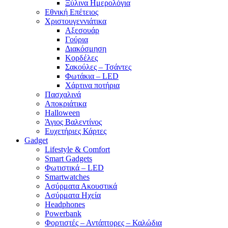
Ξύλινα Ημερολόγια
Εθνική Επέτειος
Χριστουγεννιάτικα
Αξεσουάρ
Γούρια
Διακόσμηση
Κορδέλες
Σακούλες – Τσάντες
Φωτάκια – LED
Χάρτινα ποτήρια
Πασχαλινά
Αποκριάτικα
Halloween
Άγιος Βαλεντίνος
Ευχετήριες Κάρτες
Gadget
Lifestyle & Comfort
Smart Gadgets
Φωτιστικά – LED
Smartwatches
Ασύρματα Ακουστικά
Ασύρματα Ηχεία
Headphones
Powerbank
Φορτιστές – Αντάπτορες – Καλώδια