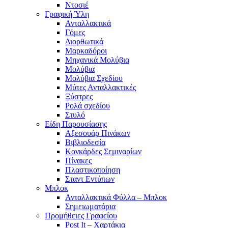
Ντοσιέ
Γραφική Ύλη
Ανταλλακτικά
Γόμες
Διορθωτικά
Μαρκαδόροι
Μηχανικά Μολύβια
Μολύβια
Μολύβια Σχεδίου
Μύτες Ανταλλακτικές
Ξύστρες
Ρολά σχεδίου
Στυλό
Είδη Παρουσίασης
Αξεσουάρ Πινάκων
Βιβλιοδεσία
Κονκάρδες Σεμιναρίων
Πίνακες
Πλαστικοποίηση
Σταντ Εντύπων
Μπλοκ
Ανταλλακτικά Φύλλα – Μπλοκ
Σημειωματάρια
Προμήθειες Γραφείου
Post It – Χαρτάκια