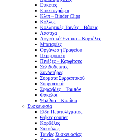
Ετικέτες
Ετικετογράφοι
Κλιπ – Binder Clips
Κόλλες
Κολλητικές Ταινίες – Βάσεις
Λάστιχα
Λογιστικά Έντυπα – Καρτέλες
Μπαταρίες
Οργάνωση Γραφείου
Περφορατέρ
Πινέζες – Καρφίτσες
Σελιδοδείκτες
Συνδετήρες
Σύρματα Συρραπτικού
Συρραπτικά
Σφραγίδες – Ταμπόν
Φάκελοι
Ψαλίδια – Κοπίδια
Συσκευασία
Είδη Περιτυλίγματος
Θήκες courier
Κορδέλες
Σακούλες
Ταινίες Συσκευασίας
Χαρτοκιβώτια