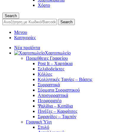
Χόρτο
Search
Search
Μενου
Κατηγορίες
Νέα προϊόντα
Χαρτοπωλείο
Προμήθειες Γραφείου
Post It – Χαρτάκια
Σελιδοδείκτες
Κόλλες
Κολλητικές Ταινίες – Βάσεις
Συρραπτικά
Σύρματα Συρραπτικού
Αποσυρραπτικά
Περφορατέρ
Ψαλίδια – Κοπίδια
Πινέζες – Καρφίτσες
Σφραγίδες – Ταμπόν
Γραφική Ύλη
Στυλό