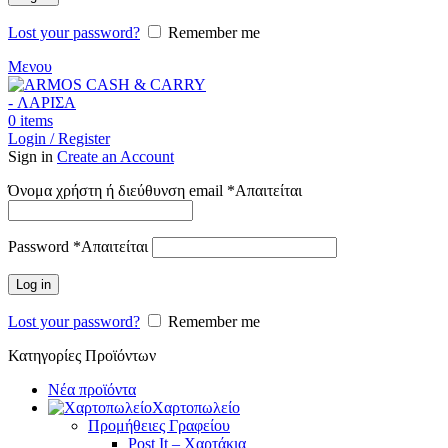
Lost your password?
Remember me
Μενου
0
items
Login / Register
Sign in
Create an Account
Όνομα χρήστη ή διεύθυνση email
*
Απαιτείται
Password
*
Απαιτείται
Log in
Lost your password?
Remember me
Κατηγορίες Προϊόντων
Νέα προϊόντα
Χαρτοπωλείο
Προμήθειες Γραφείου
Post It – Χαρτάκια