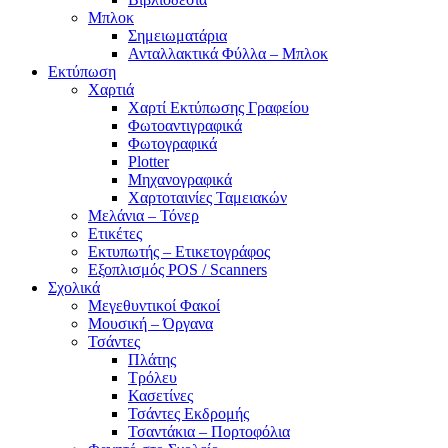
Μπλοκ
Σημειωματάρια
Ανταλλακτικά Φύλλα – Μπλοκ
Εκτύπωση
Χαρτιά
Χαρτί Εκτύπωσης Γραφείου
Φωτοαντιγραφικά
Φωτογραφικά
Plotter
Μηχανογραφικά
Χαρτοταινίες Ταμειακών
Μελάνια – Τόνερ
Ετικέτες
Εκτυπωτής – Ετικετογράφος
Εξοπλισμός POS / Scanners
Σχολικά
Μεγεθυντικοί Φακοί
Μουσική – Όργανα
Τσάντες
Πλάτης
Τρόλευ
Κασετίνες
Τσάντες Εκδρομής
Τσαντάκια – Πορτοφόλια