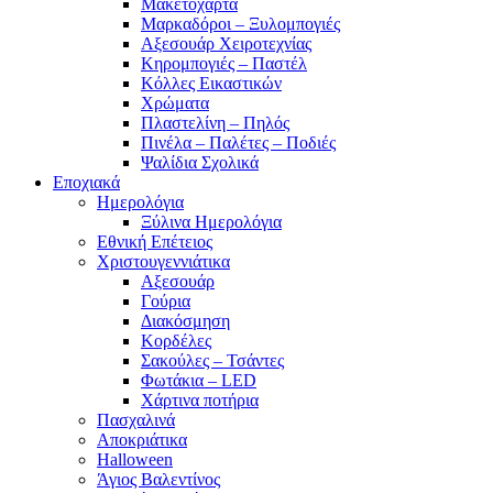
Μακετόχαρτα
Μαρκαδόροι – Ξυλομπογιές
Αξεσουάρ Χειροτεχνίας
Κηρομπογιές – Παστέλ
Κόλλες Εικαστικών
Χρώματα
Πλαστελίνη – Πηλός
Πινέλα – Παλέτες – Ποδιές
Ψαλίδια Σχολικά
Εποχιακά
Ημερολόγια
Ξύλινα Ημερολόγια
Εθνική Επέτειος
Χριστουγεννιάτικα
Αξεσουάρ
Γούρια
Διακόσμηση
Κορδέλες
Σακούλες – Τσάντες
Φωτάκια – LED
Χάρτινα ποτήρια
Πασχαλινά
Αποκριάτικα
Halloween
Άγιος Βαλεντίνος