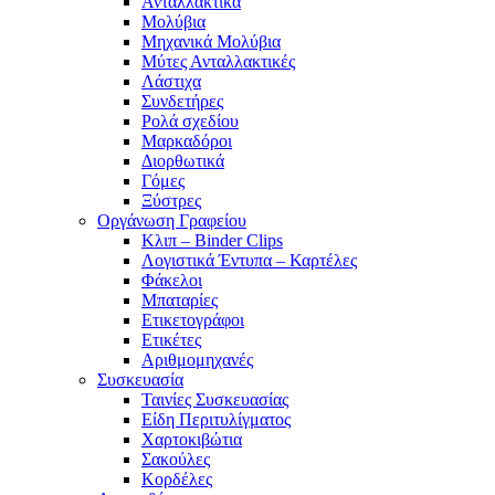
Ανταλλακτικά
Μολύβια
Μηχανικά Μολύβια
Μύτες Ανταλλακτικές
Λάστιχα
Συνδετήρες
Ρολά σχεδίου
Μαρκαδόροι
Διορθωτικά
Γόμες
Ξύστρες
Οργάνωση Γραφείου
Κλιπ – Binder Clips
Λογιστικά Έντυπα – Καρτέλες
Φάκελοι
Μπαταρίες
Ετικετογράφοι
Ετικέτες
Αριθμομηχανές
Συσκευασία
Ταινίες Συσκευασίας
Είδη Περιτυλίγματος
Χαρτοκιβώτια
Σακούλες
Κορδέλες