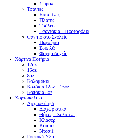
Σπιράλ
Τσάντες
Κασετίνες
Πλάτης
Τρόλευ
Τσαντάκια – Πορτοφόλια
Φαγητό στο Σχολείο
Παγούρια
Σουπλά
Φαγητοδοχεία
Χάρτινα Ποτήρια
12oz
16oz
8oz
Καλαμάκια
Καπάκια 12oz – 16oz
Καπάκια 8oz
Χαρτοπωλείο
Αρχειοθέτηση
Διαχωριστικά
Θήκες – Ζελατίνες
Κλασέρ
Κουτιά
Ντοσιέ
Γραφική Ύλη