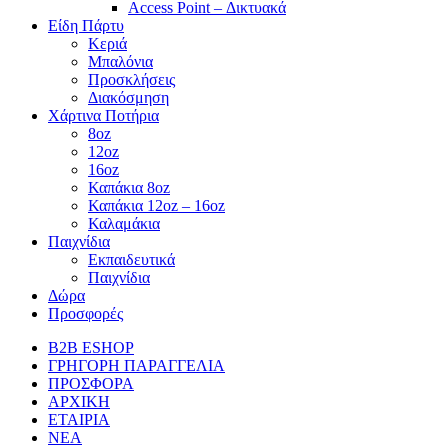
Access Point – Δικτυακά
Είδη Πάρτυ
Κεριά
Μπαλόνια
Προσκλήσεις
Διακόσμηση
Χάρτινα Ποτήρια
8oz
12oz
16oz
Καπάκια 8oz
Καπάκια 12oz – 16oz
Καλαμάκια
Παιχνίδια
Εκπαιδευτικά
Παιχνίδια
Δώρα
Προσφορές
B2B ESHOP
ΓΡΗΓΟΡΗ ΠΑΡΑΓΓΕΛΙΑ
ΠΡΟΣΦΟΡΑ
ΑΡΧΙΚΗ
ΕΤΑΙΡΙΑ
ΝΕΑ