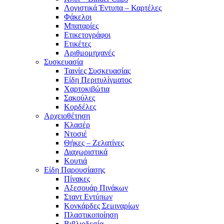
Λογιστικά Έντυπα – Καρτέλες
Φάκελοι
Μπαταρίες
Ετικετογράφοι
Ετικέτες
Αριθμομηχανές
Συσκευασία
Ταινίες Συσκευασίας
Είδη Περιτυλίγματος
Χαρτοκιβώτια
Σακούλες
Κορδέλες
Αρχειοθέτηση
Κλασέρ
Ντοσιέ
Θήκες – Ζελατίνες
Διαχωριστικά
Κουτιά
Είδη Παρουσίασης
Πίνακες
Αξεσουάρ Πινάκων
Σταντ Εντύπων
Κονκάρδες Σεμιναρίων
Πλαστικοποίηση
Βιβλιοδεσία