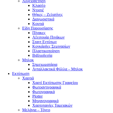
Αρχειοθέτηση
Κλασέρ
Ντοσιέ
Θήκες – Ζελατίνες
Διαχωριστικά
Κουτιά
Είδη Παρουσίασης
Πίνακες
Αξεσουάρ Πινάκων
Σταντ Εντύπων
Κονκάρδες Σεμιναρίων
Πλαστικοποίηση
Βιβλιοδεσία
Μπλοκ
Σημειωματάρια
Ανταλλακτικά Φύλλα – Μπλοκ
Εκτύπωση
Χαρτιά
Χαρτί Εκτύπωσης Γραφείου
Φωτοαντιγραφικά
Φωτογραφικά
Plotter
Μηχανογραφικά
Χαρτοταινίες Ταμειακών
Μελάνια – Τόνερ