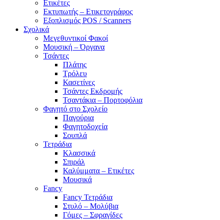
Ετικέτες
Εκτυπωτής – Ετικετογράφος
Εξοπλισμός POS / Scanners
Σχολικά
Μεγεθυντικοί Φακοί
Μουσική – Όργανα
Τσάντες
Πλάτης
Τρόλευ
Κασετίνες
Τσάντες Εκδρομής
Τσαντάκια – Πορτοφόλια
Φαγητό στο Σχολείο
Παγούρια
Φαγητοδοχεία
Σουπλά
Τετράδια
Κλασσικά
Σπιράλ
Καλύμματα – Ετικέτες
Μουσικά
Fancy
Fancy Τετράδια
Στυλό – Μολύβια
Γόμες – Σφραγίδες