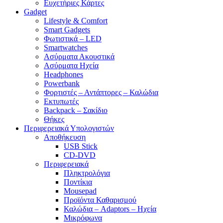
Ευχετήριες Κάρτες
Gadget
Lifestyle & Comfort
Smart Gadgets
Φωτιστικά – LED
Smartwatches
Ασύρματα Ακουστικά
Ασύρματα Ηχεία
Headphones
Powerbank
Φορτιστές – Αντάπτορες – Καλώδια
Εκτυπωτές
Backpack – Σακίδιο
Θήκες
Περιφερειακά Υπολογιστών
Αποθήκευση
USB Stick
CD-DVD
Περιφερειακά
Πληκτρολόγια
Ποντίκια
Mousepad
Προϊόντα Καθαρισμού
Καλώδια – Adaptors – Ηχεία
Μικρόφωνα