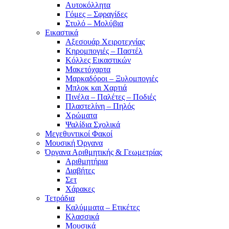
Αυτοκόλλητα
Γόμες – Σφραγίδες
Στυλό – Μολύβια
Εικαστικά
Αξεσουάρ Χειροτεχνίας
Κηρομπογιές – Παστέλ
Κόλλες Εικαστικών
Μακετόχαρτα
Μαρκαδόροι – Ξυλομπογιές
Μπλοκ και Χαρτιά
Πινέλα – Παλέτες – Ποδιές
Πλαστελίνη – Πηλός
Χρώματα
Ψαλίδια Σχολικά
Μεγεθυντικοί Φακοί
Μουσική Όργανα
Όργανα Αριθμητικής & Γεωμετρίας
Αριθμητήρια
Διαβήτες
Σετ
Χάρακες
Τετράδια
Καλύμματα – Ετικέτες
Κλασσικά
Μουσικά