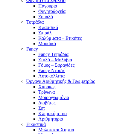
Φαγητό στο Σχολείο
Παγούρια
Φαγητοδοχεία
Σουπλά
Τετράδια
Κλασσικά
Σπιράλ
Καλύμματα – Ετικέτες
Μουσικά
Fancy
Fancy Τετράδια
Στυλό – Μολύβια
Γόμες – Σφραγίδες
Fancy Ντοσιέ
Αυτοκόλλητα
Όργανα Αριθμητικής & Γεωμετρίας
Χάρακες
Τρίγωνα
Mοιρογνωμόνια
Διαβήτες
Σετ
Κλιμακόμετρα
Αριθμητήρια
Εικαστικά
Μπλοκ και Χαρτιά