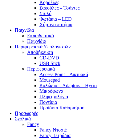
Κορδέλες
Σακούλες – Τσάντες
Στυλό
Φωτάκια – LED
Χάρτινα ποτήρια
Παιχνίδια
Εκπαιδευτικά
Παιχνίδια
Περιφερειακά Υπολογιστών
Αποθήκευση
CD-DVD
USB Stick
Περιφερειακά
Access Point – Δικτυακά
Mousepad
Καλώδια – Adaptors – Ηχεία
Μικρόφωνα
Πληκτρολόγια
Ποντίκια
Προϊόντα Καθαρισμού
Προσφορές
Σχολικά
Fancy
Fancy Ντοσιέ
Fancy Τετράδια