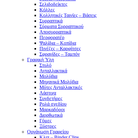
Σελιδοδείκτες
Κόλλες
Κολλητικές Ταινίες – Βάσεις
Συρραπτικά
Σύρματα Συρραπτικού
Αποσυρραπτικά
Περφορατέρ
Ψαλίδια – Κοπίδια
Πινέζες – Καρφίτσες
Σφραγίδες – Ταμπόν
Γραφική Ύλη
Στυλό
Ανταλλακτικά
Μολύβια
Μηχανικά Μολύβια
Μύτες Ανταλλακτικές
Λάστιχα
Συνδετήρες
Ρολά σχεδίου
Μαρκαδόροι
Διορθωτικά
Γόμες
Ξύστρες
Οργάνωση Γραφείου
Κλιπ – Binder Clips