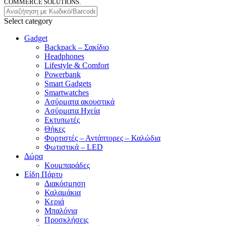
COMMERCE SOLUTIONS.
Select category
Gadget
Backpack – Σακίδιο
Headphones
Lifestyle & Comfort
Powerbank
Smart Gadgets
Smartwatches
Ασύρματα ακουστικά
Ασύρματα Ηχεία
Εκτυπωτές
Θήκες
Φορτιστές – Αντάπτορες – Καλώδια
Φωτιστικά – LED
Δώρα
Κουμπαράδες
Είδη Πάρτυ
Διακόσμηση
Καλαμάκια
Κεριά
Μπαλόνια
Προσκλήσεις