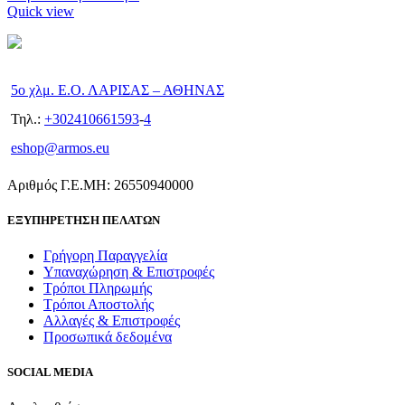
Quick view
5ο χλμ. Ε.Ο. ΛΑΡΙΣΑΣ – ΑΘΗΝΑΣ
Τηλ.:
+302410661593
-
4
eshop@armos.eu
Αριθμός Γ.Ε.ΜΗ: 26550940000
ΕΞΥΠΗΡΕΤΗΣΗ ΠΕΛΑΤΩΝ
Γρήγορη Παραγγελία
Υπαναχώρηση & Επιστροφές
Τρόποι Πληρωμής
Τρόποι Αποστολής
Αλλαγές & Επιστροφές
Προσωπικά δεδομένα
SOCIAL MEDIA