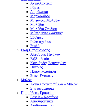
Ανταλλακτικά
Γόμες
Διορθωτικά
Μαρκαδόροι
Μηχανικά Μολύβια
Μολύβια
Μολύβια Σχεδίου
Μύτες Ανταλλακτικές
Ξύστρες
Ρολά σχεδίου
Στυλό
Είδη Παρουσίασης
Αξεσουάρ Πινάκων
Βιβλιοδεσία
Κονκάρδες Σεμιναρίων
Πίνακες
Πλαστικοποίηση
Σταντ Εντύπων
Μπλοκ
Ανταλλακτικά Φύλλα – Μπλοκ
Σημειωματάρια
Προμήθειες Γραφείου
Post It – Χαρτάκια
Αποσυραπτικά
Αριθμομηχανές