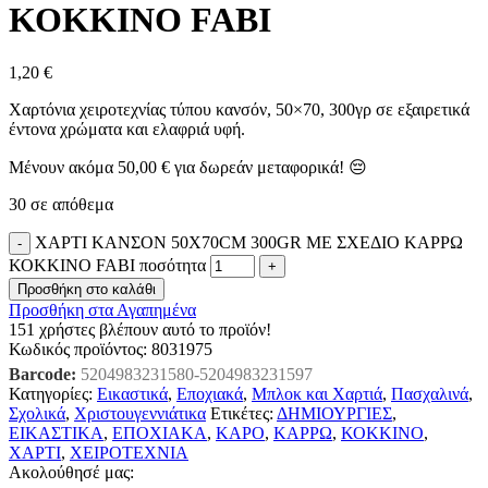
ΚΟΚΚΙΝΟ FABI
1,20
€
Χαρτόνια χειροτεχνίας τύπου κανσόν, 50×70, 300γρ σε εξαιρετικά
έντονα χρώματα και ελαφριά υφή.
Μένουν ακόμα
50,00
€
για δωρεάν μεταφορικά! 😔
30 σε απόθεμα
ΧΑΡΤΙ ΚΑΝΣΟΝ 50X70CM 300GR ΜΕ ΣΧΕΔΙΟ ΚΑΡΡΩ
ΚΟΚΚΙΝΟ FABI ποσότητα
Προσθήκη στο καλάθι
Προσθήκη στα Αγαπημένα
151
χρήστες βλέπουν αυτό το προϊόν!
Κωδικός προϊόντος:
8031975
Barcode:
5204983231580-5204983231597
Κατηγορίες:
Εικαστικά
,
Εποχιακά
,
Μπλοκ και Χαρτιά
,
Πασχαλινά
,
Σχολικά
,
Χριστουγεννιάτικα
Ετικέτες:
ΔΗΜΙΟΥΡΓΙΕΣ
,
ΕΙΚΑΣΤΙΚΑ
,
ΕΠΟΧΙΑΚΑ
,
ΚΑΡΟ
,
ΚΑΡΡΩ
,
ΚΟΚΚΙΝΟ
,
ΧΑΡΤΙ
,
ΧΕΙΡΟΤΕΧΝΙΑ
Ακολούθησέ μας: