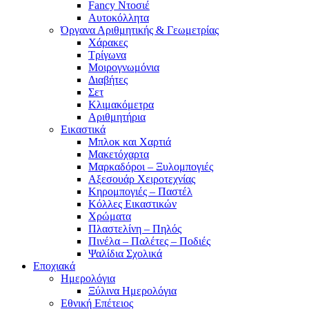
Fancy Ντοσιέ
Αυτοκόλλητα
Όργανα Αριθμητικής & Γεωμετρίας
Χάρακες
Τρίγωνα
Mοιρογνωμόνια
Διαβήτες
Σετ
Κλιμακόμετρα
Αριθμητήρια
Εικαστικά
Μπλοκ και Χαρτιά
Μακετόχαρτα
Μαρκαδόροι – Ξυλομπογιές
Αξεσουάρ Χειροτεχνίας
Κηρομπογιές – Παστέλ
Κόλλες Εικαστικών
Χρώματα
Πλαστελίνη – Πηλός
Πινέλα – Παλέτες – Ποδιές
Ψαλίδια Σχολικά
Εποχιακά
Ημερολόγια
Ξύλινα Ημερολόγια
Εθνική Επέτειος