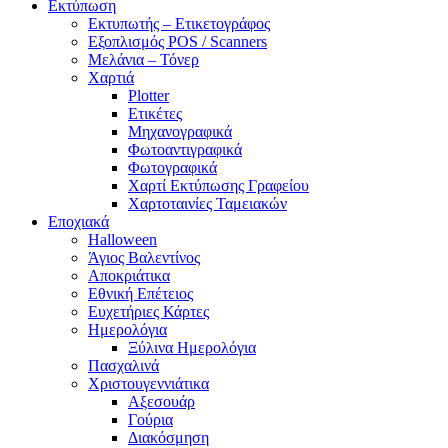
Εκτύπωση
Εκτυπωτής – Ετικετογράφος
Εξοπλισμός POS / Scanners
Μελάνια – Τόνερ
Χαρτιά
Plotter
Ετικέτες
Μηχανογραφικά
Φωτοαντιγραφικά
Φωτογραφικά
Χαρτί Εκτύπωσης Γραφείου
Χαρτοταινίες Ταμειακών
Εποχιακά
Halloween
Άγιος Βαλεντίνος
Αποκριάτικα
Εθνική Επέτειος
Ευχετήριες Κάρτες
Ημερολόγια
Ξύλινα Ημερολόγια
Πασχαλινά
Χριστουγεννιάτικα
Αξεσουάρ
Γούρια
Διακόσμηση